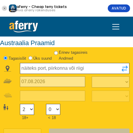
aFerry - Cheap ferry tickets
AVATUD
Ava aFerry rakenduses
Austraalia Praamid
Erinev tagasireis
Tagasisõit
Üks suund
Andmed
18+
< 18