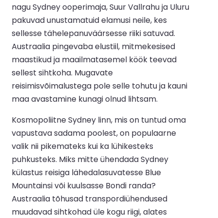
nagu Sydney ooperimaja, Suur Vallrahu ja Uluru
pakuvad unustamatuid elamusi neile, kes
sellesse tähelepanuväärsesse riiki satuvad.
Austraalia pingevaba elustiil, mitmekesised
maastikud ja maailmatasemel köök teevad
sellest sihtkoha. Mugavate
reisimisvõimalustega pole selle tohutu ja kauni
maa avastamine kunagi olnud lihtsam.
Kosmopoliitne Sydney linn, mis on tuntud oma
vapustava sadama poolest, on populaarne
valik nii pikemateks kui ka lühikesteks
puhkusteks. Miks mitte ühendada Sydney
külastus reisiga lähedalasuvatesse Blue
Mountainsi või kuulsasse Bondi randa?
Austraalia tõhusad transpordiühendused
muudavad sihtkohad üle kogu riigi, alates