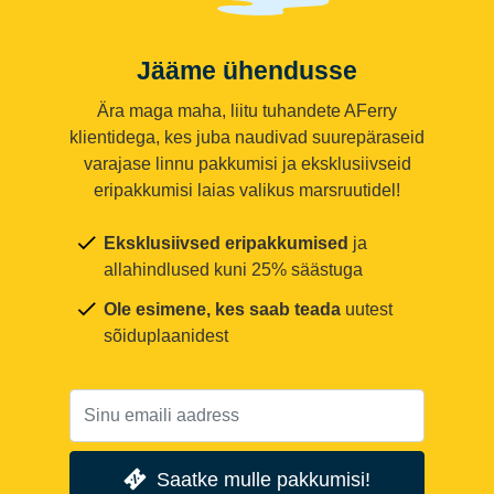
Jääme ühendusse
Ära maga maha, liitu tuhandete AFerry
klientidega, kes juba naudivad suurepäraseid
varajase linnu pakkumisi ja eksklusiivseid
eripakkumisi laias valikus marsruutidel!
Eksklusiivsed eripakkumised
ja
allahindlused kuni 25% säästuga
Ole esimene, kes saab teada
uutest
sõiduplaanidest
Saatke mulle pakkumisi!