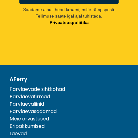
Saadame ainult head kraami, mitte rämpsposti.
Tellimuse saate igal ajal tühistada.
Privaatsuspoliitika
AFerry
Parvlaevade sihtkohad
Parvlaevafirmad
Parvlaevaliinid
Parvlaevasadamad
Meie arvustused
Eripakkumised
Laevad