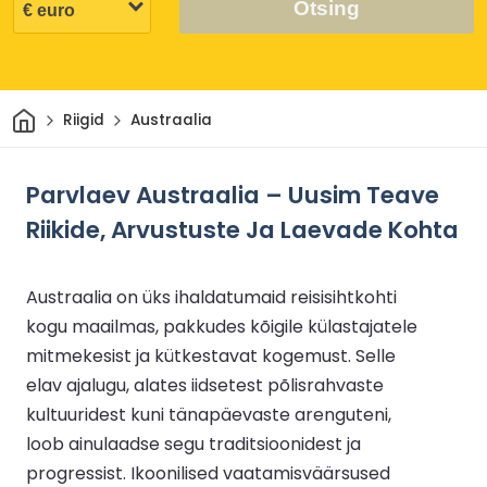
Otsing
Avaleht
Riigid
Austraalia
Parvlaev Austraalia – Uusim Teave
Riikide, Arvustuste Ja Laevade Kohta
Austraalia on üks ihaldatumaid reisisihtkohti
kogu maailmas, pakkudes kõigile külastajatele
mitmekesist ja kütkestavat kogemust. Selle
elav ajalugu, alates iidsetest põlisrahvaste
kultuuridest kuni tänapäevaste arenguteni,
loob ainulaadse segu traditsioonidest ja
progressist. Ikoonilised vaatamisväärsused