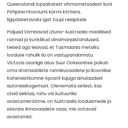
Queenslandi lopsakatest vihmametsadest kuni
Põhjaterritooriumi karmi kõrbeni,
ligipääsetavaks igat tüüpi reisijatele.
Paljusid tõmbavad Lõuna-Austraalia maalilised
rannad ja künklikud viinamarjaistandused,
teised aga leiavad, et Tasmaania metsiku
looduse rahulik ilu on vastupandamatu.
Victoria osariigis asuv Suur Ookeanitee pakub
oma dramaatiliste rannikuvaadete ja ikoonilise
Kaheteistkümne Apostli kujuga ainulaadset
autoreisikogemust. Olenemata sellest, kas
otsid seiklusi, rahu või kultuurilisi
avastamisrõõme, on Austraalia loodusimede ja
elavate linnavaadete oaas, mis ootavad
avastamist.