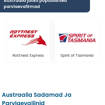
Austraalia jaoks populaarsed
parvlaevafirmad
Rottnest Express
Spirit of Tasmania
Austraalia Sadamad Ja
Parvlaevaliinid