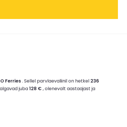
&O Ferries
.
Sellel parvlaevaliinil on hetkel
236
 algavad juba
128 €
, olenevalt aastaajast ja