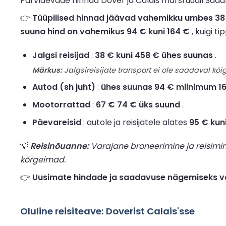
Parvlaevade hinnad Dover ja Calais marsruudil Sadam
👉
Tüüpilised hinnad jäävad vahemikku umbes 38 € 
suuna hind on vahemikus 94 € kuni 164 €
, kuigi t
Jalgsi reisijad
:
38 € kuni 458 € ühes suunas
.
Märkus:
Jalgsireisijate transport ei ole saadaval kõig
Autod (sh juht)
:
ühes suunas 94 € miinimum 1
Mootorrattad
:
67 € 74 € üks suund
.
Päevareisid
: autole ja reisijatele alates
95 € kun
💡
Reisinõuanne:
Varajane broneerimine ja reisimi
kõrgeimad.
👉
Uusimate hindade ja saadavuse nägemiseks va
Oluline reisiteave: Doverist Calais'sse