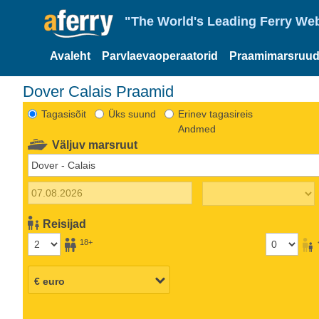
"The World's Leading Ferry Web
Avaleht
Parvlaevaoperaatorid
Praamimarsruud
Dover Calais Praamid
Tagasisõit
Üks suund
Erinev tagasireis
Andmed
Väljuv marsruut
Reisijad
18+