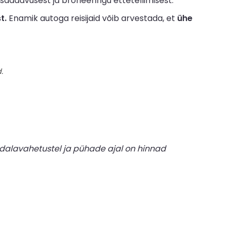
saadavusest ja broneeringu ettetellimisest.
t.
Enamik autoga reisijaid võib arvestada, et
ühe
.
dalavahetustel ja pühade ajal on hinnad