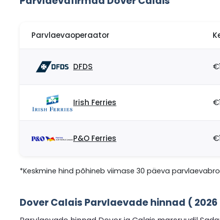
Parvlaevafirmad Dover Calais
Parvlaevaoperaator
K
DFDS
€
Irish Ferries
€
P&O Ferries
€
*Keskmine hind põhineb viimase 30 päeva parvlaevabron
Dover Calais Parvlaevade hinnad ( 202