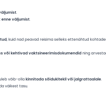
väljumist
.
t enne väljumist
.
atud
, kuid nad peavad reisima selleks ettenähtud kohtades
 või kehtivad vaktsineerimisdokumendid
ning arvestag
tuleb võib-olla
kinnitada sõidukitekil või jalgrattaalale
.
a väikest tasu.