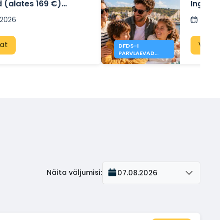
 (alates 169 €)
Inglism
umised – Doverist
i 2026
Posti
at
Vaat
DFDS-I
PARVLAEVAD
INGLISMAALE
ALATES 121 €
Näita väljumisi
:
07.08.2026