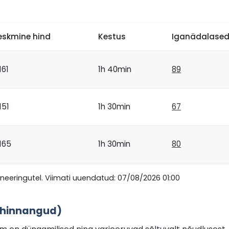
eskmine hind
Kestus
Iganädalased 
161
1h 40min
89
151
1h 30min
67
165
1h 30min
80
eeringutel. Viimati uuendatud: 07/08/2026 01:00
6 hinnangud)