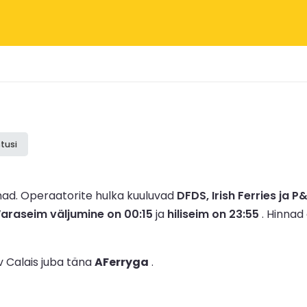
tusi
mad.
Operaatorite hulka kuuluvad
DFDS, Irish Ferries ja P
araseim väljumine on 00:15
ja
hiliseim on 23:55
.
Hinnad
v Calais juba täna
AFerryga
.