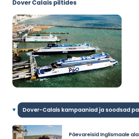
Dover Calais piltides
Dover-Calais kampaaniad ja soodsad p
Päevareisid Inglismaale al