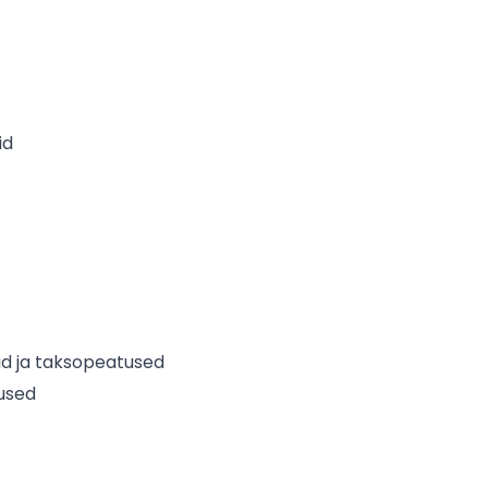
id
ad ja taksopeatused
used