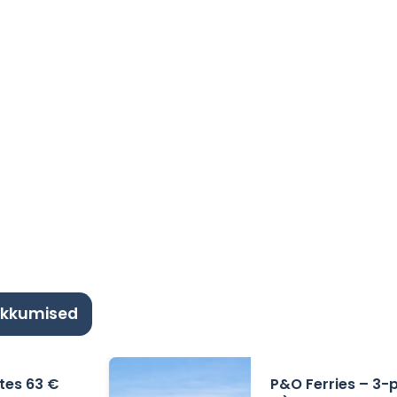
akkumised
ates 63 €
P&O Ferries – 3-