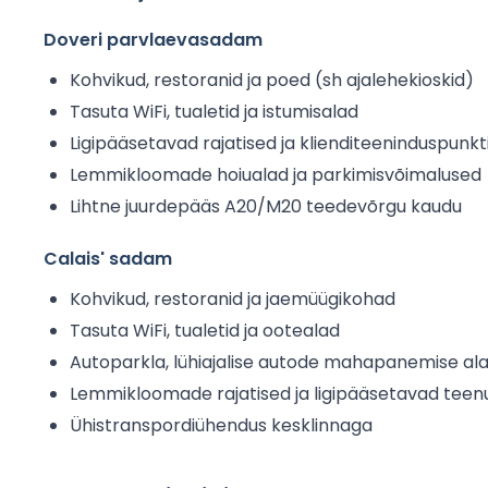
Doveri parvlaevasadam
Kohvikud, restoranid ja poed (sh ajalehekioskid)
Tasuta WiFi, tualetid ja istumisalad
Ligipääsetavad rajatised ja klienditeeninduspunkt
Lemmikloomade hoiualad ja parkimisvõimalused
Lihtne juurdepääs A20/M20 teedevõrgu kaudu
Calais' sadam
Kohvikud, restoranid ja jaemüügikohad
Tasuta WiFi, tualetid ja ootealad
Autoparkla, lühiajalise autode mahapanemise al
Lemmikloomade rajatised ja ligipääsetavad teen
Ühistranspordiühendus kesklinnaga