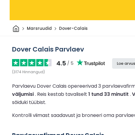
Avaleht
Marsruudid
Dover-Calais
Dover Calais Parvlaev
4.5
/ 5
Loe arvus
(
3174
Hinnangud
)
Parvlaevu Dover Calais opereerivad 3 parvlaevafir
väljumisi
.
Reis kestab tavaliselt
1 tund 33 minutit
.
V
sõiduki tüübist.
Kontrolli viimast saadavust ja broneeri oma parvlae