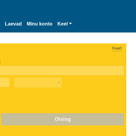
Laevad
Minu konto
Keel
Kaart
t
Otsing