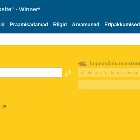
site" - Winner*
id
Praamisadamad
Riigid
Arvamused
Eripakkumised
Tagasisõidu marsruu
< 18