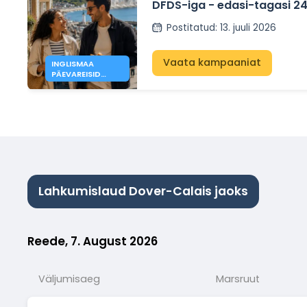
DFDS-iga - edasi-tagasi 24
Postitatud
:
13. juuli 2026
Vaata kampaaniat
INGLISMAA
PÄEVAREISID
ALATES 63 € -
DFDS
Lahkumislaud Dover-Calais jaoks
Reede, 7. August 2026
Väljumisaeg
Marsruut