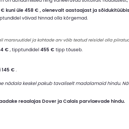
 on dünaamilised ning varieeruvad sõltuvalt nõudlusest, 
kuni üle 458 € , olenevalt aastaajast ja sõidukitüübis
ipptundidel võivad hinnad olla kõrgemad.
il marsruutidel ja kohtade arv võib teatud reisidel olla piiratud
64 €
, tipptundidel
455 €
tipp tõuseb.
i 145 €
.
ne nädala keskel pakub tavaliselt madalamaid hindu. Nä
adake reaalajas Dover ja Calais parvlaevade hindu.