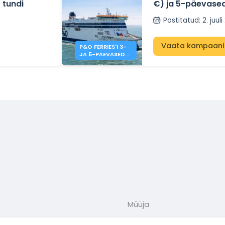
 tundi
€) ja 5-päevased
lühipuhkuse pakk
Postitatud
:
2. juul
Calais'sse
Vaata kampaani
P&O FERRIES'I 3-
JA 5-PÄEVASED
ERIPAKKUMISED
Müüja