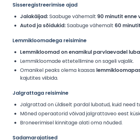
Sisseregistreerimise ajad
Jalakäijad:
Saabuge vähemalt
90 minutit enne 
Autod ja sõidukid:
Saabuge vähemalt
60 minuti
Lemmikloomadega reisimine
Lemmikloomad on enamikul parvlaevadel lub
Lemmikloomade ettetellimine on sageli vajalik.
Omanikel peaks olema kaasas
lemmikloomapass
kajutites viibida.
Jalgrattaga reisimine
Jalgrattad on üldiselt pardal lubatud, kuid need 
Mõned operaatorid võivad jalgrattaveo eest küsid
Broneerimisel kinnitage alati oma nõuded.
Sadamarajatised