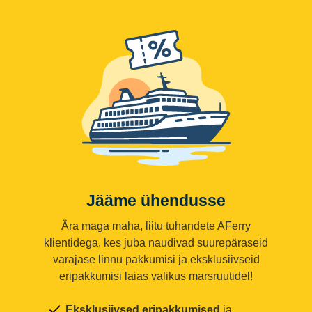
Jääme ühendusse
Ära maga maha, liitu tuhandete AFerry
klientidega, kes juba naudivad suurepäraseid
varajase linnu pakkumisi ja eksklusiivseid
eripakkumisi laias valikus marsruutidel!
Eksklusiivsed eripakkumised
ja