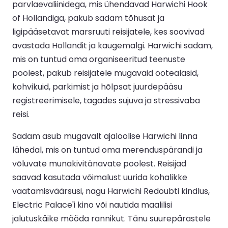
parvlaevaliinidega, mis ühendavad Harwichi Hook
of Hollandiga, pakub sadam tõhusat ja
ligipääsetavat marsruuti reisijatele, kes soovivad
avastada Hollandit ja kaugemalgi. Harwichi sadam,
mis on tuntud oma organiseeritud teenuste
poolest, pakub reisijatele mugavaid ootealasid,
kohvikuid, parkimist ja hõlpsat juurdepääsu
registreerimisele, tagades sujuva ja stressivaba
reisi.
Sadam asub mugavalt ajaloolise Harwichi linna
lähedal, mis on tuntud oma merenduspärandi ja
võluvate munakivitänavate poolest. Reisijad
saavad kasutada võimalust uurida kohalikke
vaatamisväärsusi, nagu Harwichi Redoubti kindlus,
Electric Palace'i kino või nautida maalilisi
jalutuskäike mööda rannikut. Tänu suurepärastele