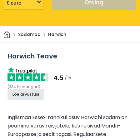
Otsing
Avaleht
Sadamad
Harwich
Harwich Teave
4.5
/ 5
(
334
Hinnangud
)
Loe arvustusi
Inglismaa Essexi rannikul asuv Harwichi sadam on
peamine värav reisijatele, kes reisivad Mandri-
Euroopasse ja sealt tagasi. Regulaarsete