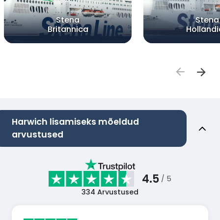
Stena
Stena
Britannica
Holland
Harwich lisamiseks mõeldud
arvustused
4.5
/ 5
334
Arvustused