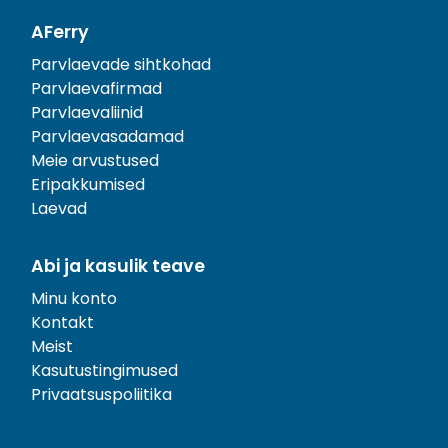
AFerry
Parvlaevade sihtkohad
Parvlaevafirmad
Parvlaevaliinid
Parvlaevasadamad
Meie arvustused
Eripakkumised
Laevad
Abi ja kasulik teave
Minu konto
Kontakt
Meist
Kasutustingimused
Privaatsuspoliitika