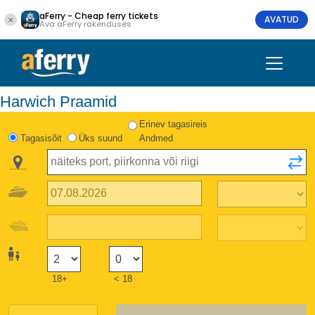
aFerry - Cheap ferry tickets
AVATUD
Ava aFerry rakenduses
Harwich Praamid
Erinev tagasireis
Tagasisõit
Üks suund
Andmed
18+
< 18