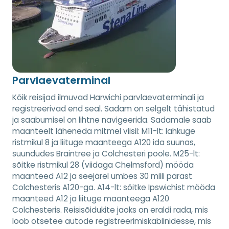
Parvlaevaterminal
Kõik reisijad ilmuvad Harwichi parvlaevaterminali ja
registreerivad end seal. Sadam on selgelt tähistatud
ja saabumisel on lihtne navigeerida. Sadamale saab
maanteelt läheneda mitmel viisil: M11-lt: lahkuge
ristmikul 8 ja liituge maanteega A120 ida suunas,
suundudes Braintree ja Colchesteri poole. M25-lt:
sõitke ristmikul 28 (viidaga Chelmsford) mööda
maanteed A12 ja seejärel umbes 30 miili pärast
Colchesteris A120-ga. A14-lt: sõitke Ipswichist mööda
maanteed A12 ja liituge maanteega A120
Colchesteris. Reisisõidukite jaoks on eraldi rada, mis
loob otsetee autode registreerimiskabiinidesse, mis