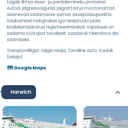
tagab lihtsa sisse- ja pardalemineku protsessi.
Autod, jalgreisivagunid, jalgrattad ja mootorrattad
sisenevad sadamasse samas sissepääsupunktis.
Saabumisel märgitakse iga reisijatüübi jaoks
kindlaksmääratud registreerimisalad. Vajadusel on
sadama töötajad tavaliselt saadaval täiendava abi
saamiseks.
Transpordiliigid:
Jalgsi reisija, Tavaline auto, Kaubik
(reisija)
🗺️ Google Maps
Harwich