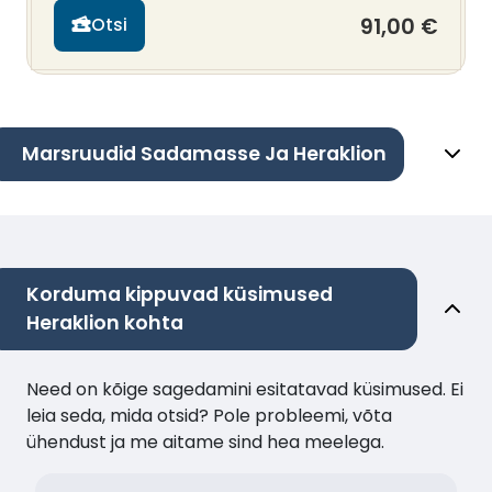
91,00 €
Otsi
Marsruudid Sadamasse Ja Heraklion
Korduma kippuvad küsimused
Heraklion kohta
Need on kõige sagedamini esitatavad küsimused. Ei
leia seda, mida otsid? Pole probleemi, võta
ühendust ja me aitame sind hea meelega.