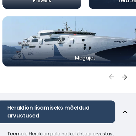
Prevelis
Tera Je
Megajet
Heraklion lisamiseks mõeldud
arvustused
Teemale Heraklion pole hetkel ühtegi arvustust.