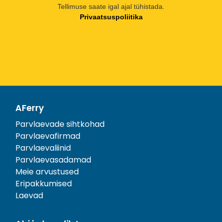
Tellimuse saate igal ajal tühistada.
Privaatsuspoliitika
AFerry
Parvlaevade sihtkohad
Parvlaevafirmad
Parvlaevaliinid
Parvlaevasadamad
Meie arvustused
Eripakkumised
Laevad