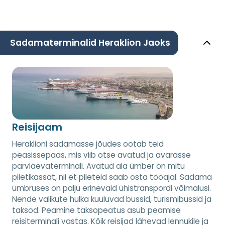
Sadamaterminalid Heraklion Jaoks
Reisijaam
Heraklioni sadamasse jõudes ootab teid
peasissepääs, mis viib otse avatud ja avarasse
parvlaevaterminali. Avatud ala ümber on mitu
piletikassat, nii et pileteid saab osta tööajal. Sadama
ümbruses on palju erinevaid ühistranspordi võimalusi.
Nende valikute hulka kuuluvad bussid, turismibussid ja
taksod. Peamine taksopeatus asub peamise
reisiterminali vastas. Kõik reisijad lähevad lennukile ja