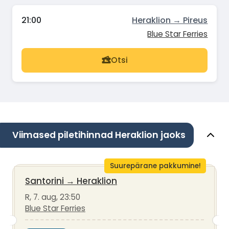
21:00
Heraklion → Pireus
Blue Star Ferries
Otsi
Viimased piletihinnad Heraklion jaoks
Suurepärane pakkumine!
Santorini
→
Heraklion
R, 7. aug, 23:50
Blue Star Ferries