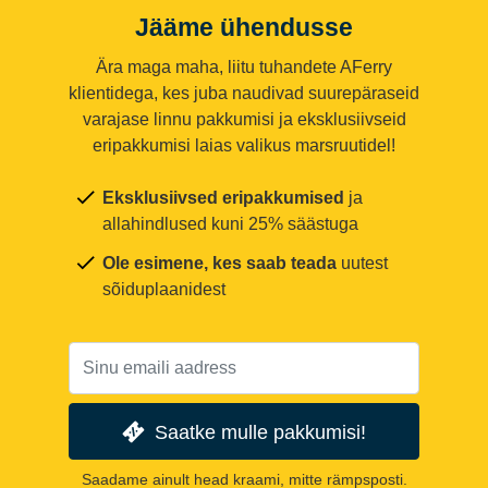
Jääme ühendusse
Ära maga maha, liitu tuhandete AFerry
klientidega, kes juba naudivad suurepäraseid
varajase linnu pakkumisi ja eksklusiivseid
eripakkumisi laias valikus marsruutidel!
Eksklusiivsed eripakkumised
ja
allahindlused kuni 25% säästuga
Ole esimene, kes saab teada
uutest
sõiduplaanidest
Saatke mulle pakkumisi!
Saadame ainult head kraami, mitte rämpsposti.