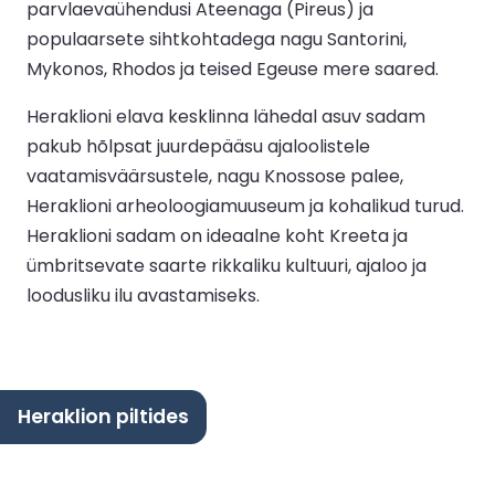
parvlaevaühendusi Ateenaga (Pireus) ja
populaarsete sihtkohtadega nagu Santorini,
Mykonos, Rhodos ja teised Egeuse mere saared.
Heraklioni elava kesklinna lähedal asuv sadam
pakub hõlpsat juurdepääsu ajaloolistele
vaatamisväärsustele, nagu Knossose palee,
Heraklioni arheoloogiamuuseum ja kohalikud turud.
Heraklioni sadam on ideaalne koht Kreeta ja
ümbritsevate saarte rikkaliku kultuuri, ajaloo ja
loodusliku ilu avastamiseks.
Heraklion piltides