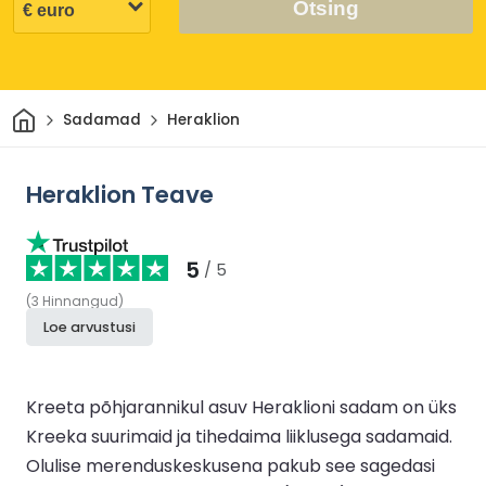
Otsing
Avaleht
Sadamad
Heraklion
Heraklion Teave
5
/ 5
(
3
Hinnangud
)
Loe arvustusi
Kreeta põhjarannikul asuv Heraklioni sadam on üks
Kreeka suurimaid ja tihedaima liiklusega sadamaid.
Olulise merenduskeskusena pakub see sagedasi