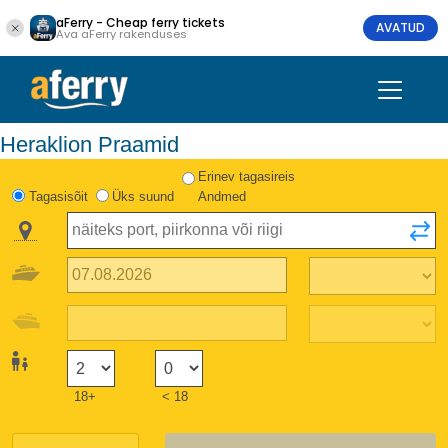
aFerry - Cheap ferry tickets
AVATUD
Ava aFerry rakenduses
Heraklion Praamid
Erinev tagasireis
Tagasisõit
Üks suund
Andmed
18+
< 18