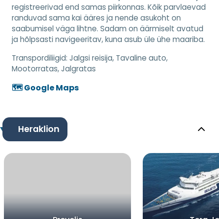
registreerivad end samas piirkonnas. Kõik parvlaevad
randuvad sama kai ääres ja nende asukoht on
saabumisel väga lihtne. Sadam on äärmiselt avatud
ja hõlpsasti navigeeritav, kuna asub üle ühe maariba.
Transpordiliigid:
Jalgsi reisija, Tavaline auto,
Mootorratas, Jalgratas
🗺️ Google Maps
Heraklion