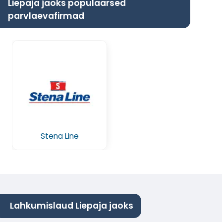
Liepaja jaoks populaarsed
parvlaevafirmad
Stena Line
Lahkumislaud Liepaja jaoks