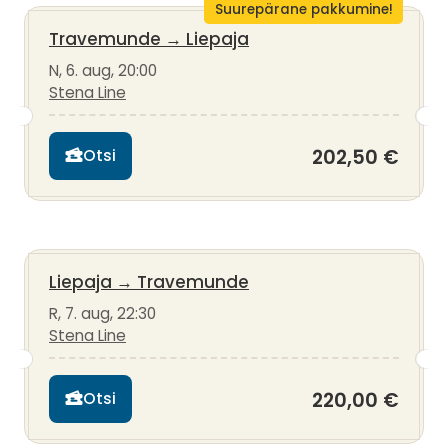
Suurepärane pakkumine!
Travemunde
→
Liepaja
N, 6. aug, 20:00
Stena Line
202,50 €
Otsi
Liepaja
→
Travemunde
R, 7. aug, 22:30
Stena Line
220,00 €
Otsi