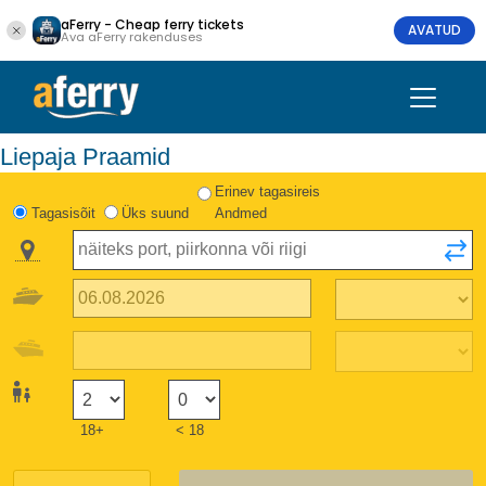
aFerry - Cheap ferry tickets
AVATUD
Ava aFerry rakenduses
Liepaja Praamid
Erinev tagasireis
Tagasisõit
Üks suund
Andmed
18+
< 18