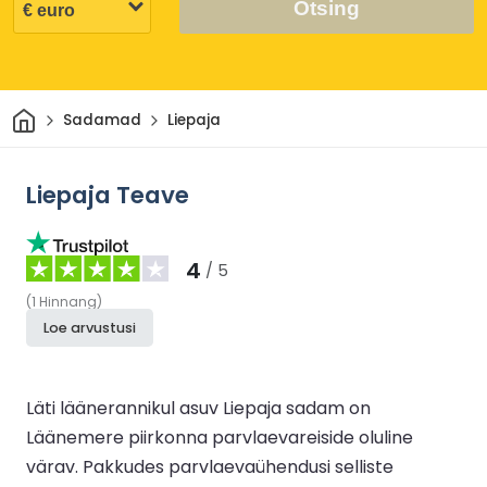
Otsing
Avaleht
Sadamad
Liepaja
Liepaja Teave
4
/ 5
(
1
Hinnang
)
Loe arvustusi
Läti läänerannikul asuv Liepaja sadam on
Läänemere piirkonna parvlaevareiside oluline
värav. Pakkudes parvlaevaühendusi selliste