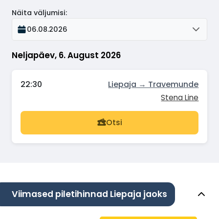
Näita väljumisi
:
06.08.2026
Neljapäev, 6. August 2026
22:30
Liepaja → Travemunde
Stena Line
Otsi
Viimased piletihinnad Liepaja jaoks