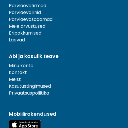
Parvlaevafirmad
Parvlaevaliinid
Parvlaevasadamad
Meie arvustused
Eripakkumised
Laevad
Abi ja kasulik teave
Minu konto
Kontakt
Meist
Kasutustingimused
Privaatsuspoliitika
Mobiilirakendused