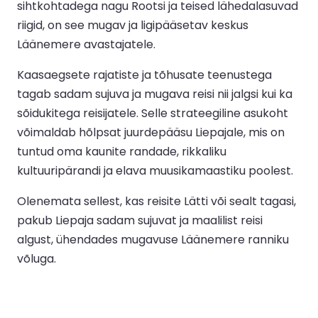
sihtkohtadega nagu Rootsi ja teised lähedalasuvad
riigid, on see mugav ja ligipääsetav keskus
Läänemere avastajatele.
Kaasaegsete rajatiste ja tõhusate teenustega
tagab sadam sujuva ja mugava reisi nii jalgsi kui ka
sõidukitega reisijatele. Selle strateegiline asukoht
võimaldab hõlpsat juurdepääsu Liepajale, mis on
tuntud oma kaunite randade, rikkaliku
kultuuripärandi ja elava muusikamaastiku poolest.
Olenemata sellest, kas reisite Lätti või sealt tagasi,
pakub Liepaja sadam sujuvat ja maalilist reisi
algust, ühendades mugavuse Läänemere ranniku
võluga.