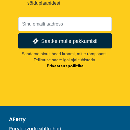
sõiduplaanidest
Saatke mulle pakkumisi!
Saadame ainult head kraami, mitte rämpsposti.
Tellimuse saate igal ajal tühistada.
Privaatsuspoliitika
AFerry
Parvlaevade sihtkohad