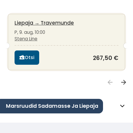
Liepaja
→
Travemunde
P, 9. aug, 10:00
Stena Line
267,50 €
Otsi
Marsruudid Sadamasse Ja Liepaja