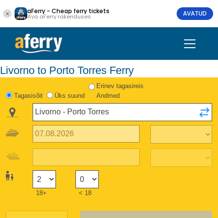
aFerry - Cheap ferry tickets
AVATUD
Ava aFerry rakenduses
Livorno to Porto Torres Ferry
Erinev tagasireis
Tagasisõit
Üks suund
Andmed
18+
< 18