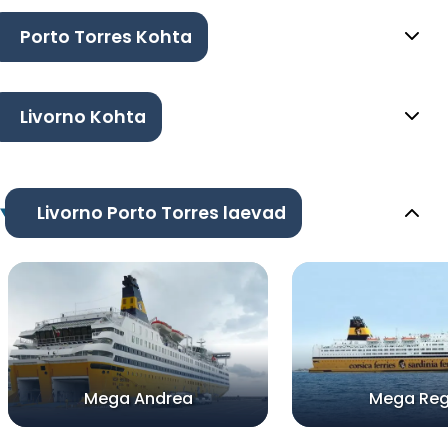
Porto Torres Kohta
Livorno Kohta
Livorno Porto Torres laevad
Mega Andrea
Mega Reg