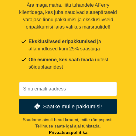
Ära maga maha, liitu tuhandete AFerry
klientidega, kes juba naudivad suurepäraseid
varajase linnu pakkumisi ja eksklusiivseid
eripakkumisi laias valikus marsruutidel!
Eksklusiivsed eripakkumised
ja
allahindlused kuni 25% säästuga
Ole esimene, kes saab teada
uutest
sõiduplaanidest
Saatke mulle pakkumisi!
Saadame ainult head kraami, mitte rämpsposti.
Tellimuse saate igal ajal tühistada.
Privaatsuspoliitika