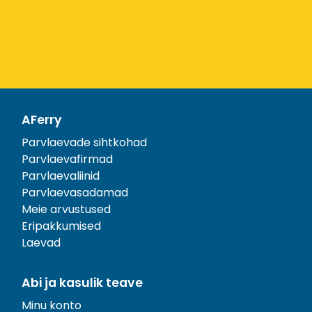
AFerry
Parvlaevade sihtkohad
Parvlaevafirmad
Parvlaevaliinid
Parvlaevasadamad
Meie arvustused
Eripakkumised
Laevad
Abi ja kasulik teave
Minu konto