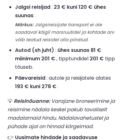
Jalgsi reisijad
:
23 € kuni 120 € ühes
suunas
.
Märkus:
Jalgsireisijate transport ei ole
saadaval kõigil marsruutidel ja kohtade arv
võib teatud reisidel olla piiratud.
Autod (sh juht)
:
ühes suunas 81 €
miinimum 201 €
, tipptundidel
201 €
tipp
tõuseb.
Päevareisid
: autole ja reisijatele alates
193 € kuni 278 €
.
💡
Reisinõuanne:
Varajane broneerimine ja
reisimine nädala keskel pakub tavaliselt
madalamaid hindu. Nädalavahetustel ja
pühade ajal on hinnad kõrgeimad.
👉
Uusimate hindade ja saadavuse