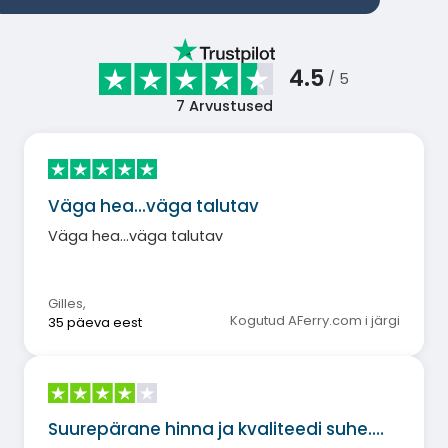
4.5
/ 5
7
Arvustused
Väga hea...väga talutav
Väga hea...väga talutav
Gilles
,
Kogutud AFerry.com i järgi
35 päeva eest
Suurepärane hinna ja kvaliteedi suhe.…