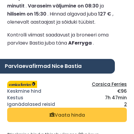
minutit
.
Varaseim väljumine on 08:30
ja
hiliseim on 15:30
.
Hinnad algavad juba
127 €
,
olenevalt aastaajast ja sõiduki tüübist.
Kontrolli viimast saadavust ja broneeri oma
parvlaev Bastia juba täna
AFerryga
.
Parvlaevafirmad Nice Bastia
Corsica Ferries
€96
7h 47min
2
Vaata hinda