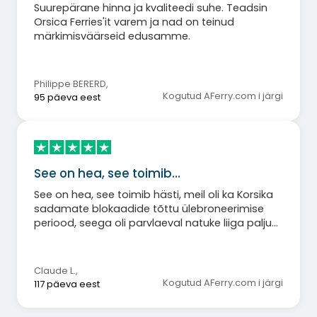
Suurepärane hinna ja kvaliteedi suhe. Teadsin
Orsica Ferries'it varem ja nad on teinud
märkimisväärseid edusamme.
Philippe BERERD
,
Kogutud AFerry.com i järgi
95 päeva eest
See on hea, see toimib…
See on hea, see toimib hästi, meil oli ka Korsika
sadamate blokaadide tõttu ülebroneerimise
periood, seega oli parvlaeval natuke liiga palju
autosid ja ruumiprobleem.
Claude L.
,
Kogutud AFerry.com i järgi
117 päeva eest