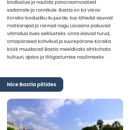
kindlustusi ja nautida panoraamvaateid
sadamale ja rannikule. Bastia on ka värav
Korsika loodusliku ilu juurde, kus lähedal asuvad
matkarajad ja rannad nagu Lavasina pakuvad
võimalusi õues seiklusteks. Linna elavad turud,
omapärased kohvikud ja suurepärane Korsika
köök muudavad Bastia meeldivaks sihtkohaks
kultuuri, ajaloo ja lõõgastumise nautimiseks.
Nice Bastia piltides