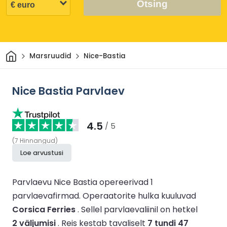
Otsing
Avaleht
Marsruudid
Nice-Bastia
Nice Bastia Parvlaev
4.5
/ 5
(
7
Hinnangud
)
Loe arvustusi
Parvlaevu Nice Bastia opereerivad 1
parvlaevafirmad.
Operaatorite hulka kuuluvad
Corsica Ferries
.
Sellel parvlaevaliinil on hetkel
2 väljumisi
.
Reis kestab tavaliselt
7 tundi 47