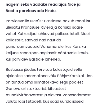
nägemiseks vaadake reaalajas Nice ja
Bastia parvlaevade hindu.
Parvlaevaliin Nice'ist Bastiasse pakub maalilist
ülesõitu Prantsuse Riviera ja Korsika saare
vahel. Kui reisijad lahkuvad päikeselistelt Nice'i
kallastelt, saavad nad nautida
panoraamvaateid Vahemerele, kus Korsika
kaljune rannajoon aeglaselt nähtavale ilmub,
kui parvlaev Bastiale läheneb.
Bastiasse jõudes tervitab külastajaid selle
ajaloolise sadamalinna võlu Põhja-Korsikal. Linn
on tuntud oma silmatorkava segu poolest
Genova arhitektuurist, kitsastest
munakivitänavatest ja elavast Vanasadamast.
Jaluta läbi tsitadelli, kus saad uurida iidseid