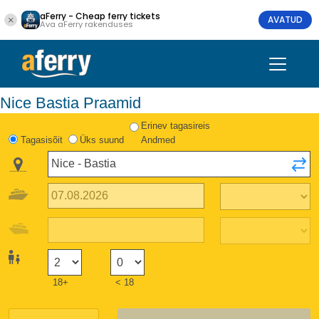
aFerry - Cheap ferry tickets
AVATUD
Ava aFerry rakenduses
Nice Bastia Praamid
Erinev tagasireis
Tagasisõit
Üks suund
Andmed
18+
< 18