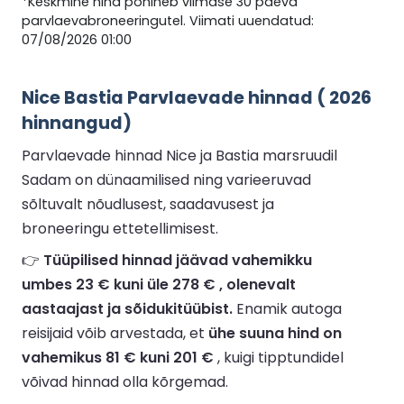
*Keskmine hind põhineb viimase 30 päeva
parvlaevabroneeringutel. Viimati uuendatud:
07/08/2026 01:00
Nice Bastia Parvlaevade hinnad ( 2026
hinnangud)
Parvlaevade hinnad Nice ja Bastia marsruudil
Sadam on dünaamilised ning varieeruvad
sõltuvalt nõudlusest, saadavusest ja
broneeringu ettetellimisest.
👉
Tüüpilised hinnad jäävad vahemikku
umbes 23 € kuni üle 278 € , olenevalt
aastaajast ja sõidukitüübist.
Enamik autoga
reisijaid võib arvestada, et
ühe suuna hind on
vahemikus 81 € kuni 201 €
, kuigi tipptundidel
võivad hinnad olla kõrgemad.