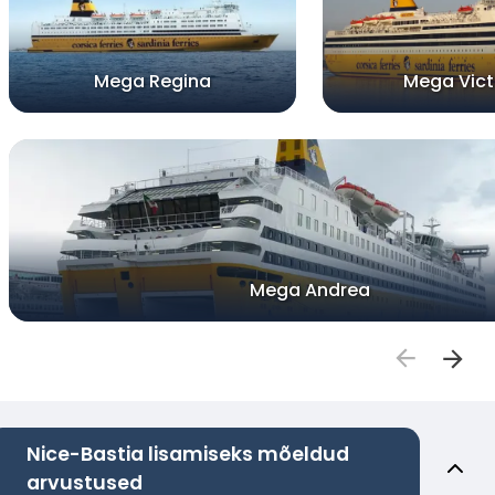
Mega Regina
Mega Vict
Mega Andrea
Nice-Bastia lisamiseks mõeldud
arvustused