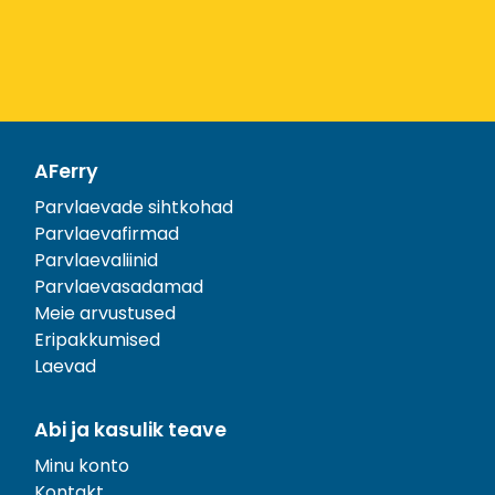
AFerry
Parvlaevade sihtkohad
Parvlaevafirmad
Parvlaevaliinid
Parvlaevasadamad
Meie arvustused
Eripakkumised
Laevad
Abi ja kasulik teave
Minu konto
Kontakt