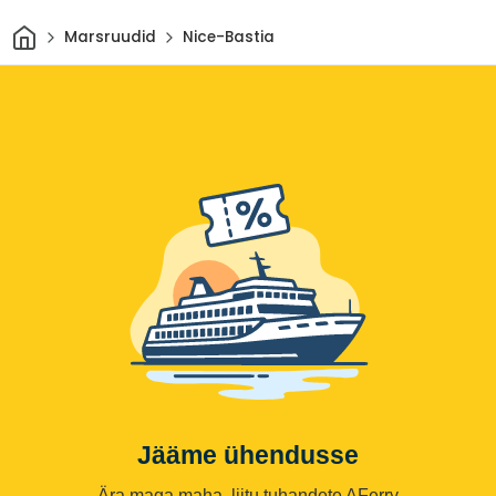
Avaleht
Marsruudid
Nice-Bastia
Jääme ühendusse
Ära maga maha, liitu tuhandete AFerry