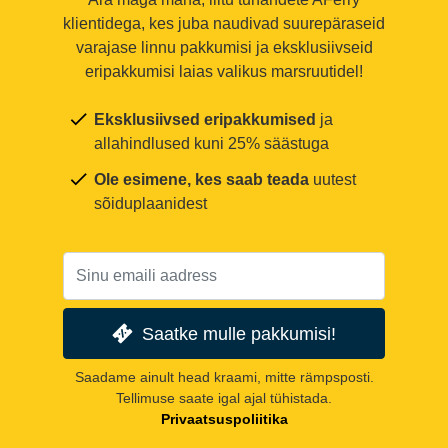
klientidega, kes juba naudivad suurepäraseid
varajase linnu pakkumisi ja eksklusiivseid
eripakkumisi laias valikus marsruutidel!
Eksklusiivsed eripakkumised
ja
allahindlused kuni 25% säästuga
Ole esimene, kes saab teada
uutest
sõiduplaanidest
Saatke mulle pakkumisi!
Saadame ainult head kraami, mitte rämpsposti.
Tellimuse saate igal ajal tühistada.
Privaatsuspoliitika