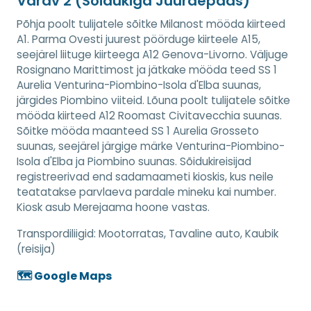
Värav 2 (Sõidukiga Juurdepääs)
Põhja poolt tulijatele sõitke Milanost mööda kiirteed
A1. Parma Ovesti juurest pöörduge kiirteele A15,
seejärel liituge kiirteega A12 Genova-Livorno. Väljuge
Rosignano Marittimost ja jätkake mööda teed SS 1
Aurelia Venturina-Piombino-Isola d'Elba suunas,
järgides Piombino viiteid. Lõuna poolt tulijatele sõitke
mööda kiirteed A12 Roomast Civitavecchia suunas.
Sõitke mööda maanteed SS 1 Aurelia Grosseto
suunas, seejärel järgige märke Venturina-Piombino-
Isola d'Elba ja Piombino suunas. Sõidukireisijad
registreerivad end sadamaameti kioskis, kus neile
teatatakse parvlaeva pardale mineku kai number.
Kiosk asub Merejaama hoone vastas.
Transpordiliigid:
Mootorratas, Tavaline auto, Kaubik
(reisija)
🗺️ Google Maps