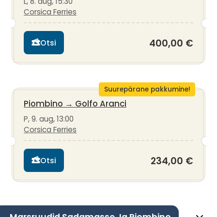
L, 8. aug, 15:30
Corsica Ferries
400,00 €
Otsi
Suurepärane pakkumine!
Piombino
→
Golfo Aranci
P, 9. aug, 13:00
Corsica Ferries
234,00 €
Otsi