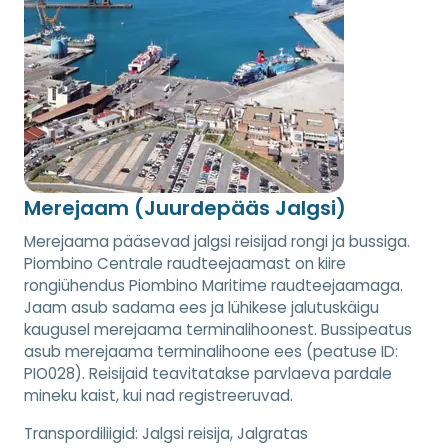
Merejaam (Juurdepääs Jalgsi)
Merejaama pääsevad jalgsi reisijad rongi ja bussiga.
Piombino Centrale raudteejaamast on kiire
rongiühendus Piombino Maritime raudteejaamaga.
Jaam asub sadama ees ja lühikese jalutuskäigu
kaugusel merejaama terminalihoonest. Bussipeatus
asub merejaama terminalihoone ees (peatuse ID:
PIO028). Reisijaid teavitatakse parvlaeva pardale
mineku kaist, kui nad registreeruvad.
Transpordiliigid:
Jalgsi reisija, Jalgratas