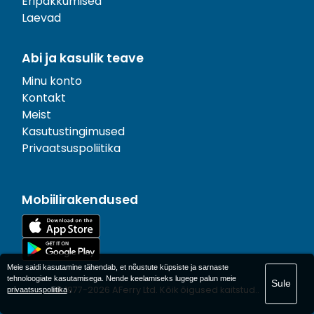
Eripakkumised
Laevad
Abi ja kasulik teave
Minu konto
Kontakt
Meist
Kasutustingimused
Privaatsuspoliitika
Mobiilirakendused
Meie saidi kasutamine tähendab, et nõustute küpsiste ja sarnaste
tehnoloogiate kasutamisega. Nende keelamiseks lugege palun meie
Sule
© 1977-
2026
AFerry Ltd. Kõik õigused kaitstud..
privaatsuspoliitika
.