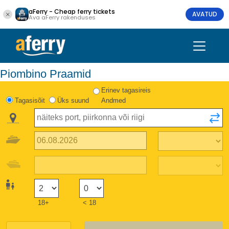
aFerry - Cheap ferry tickets
AVATUD
Ava aFerry rakenduses
Piombino Praamid
Erinev tagasireis
Tagasisõit
Üks suund
Andmed
18+
< 18