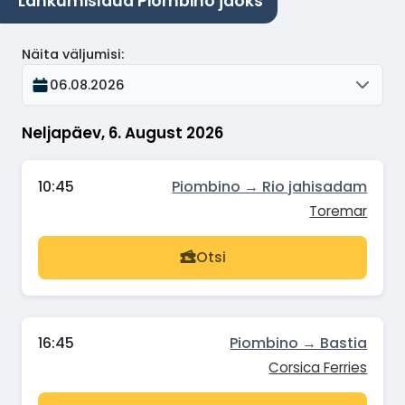
Lahkumislaud Piombino jaoks
Näita väljumisi
:
06.08.2026
Neljapäev, 6. August 2026
10:45
Piombino → Rio jahisadam
Toremar
Otsi
16:45
Piombino → Bastia
Corsica Ferries