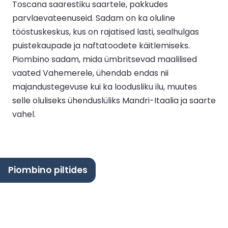
Toscana saarestiku saartele, pakkudes
parvlaevateenuseid. Sadam on ka oluline
tööstuskeskus, kus on rajatised lasti, sealhulgas
puistekaupade ja naftatoodete käitlemiseks.
Piombino sadam, mida ümbritsevad maalilised
vaated Vahemerele, ühendab endas nii
majandustegevuse kui ka loodusliku ilu, muutes
selle oluliseks ühenduslüliks Mandri-Itaalia ja saarte
vahel.
Piombino piltides