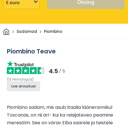
Otsing
Avaleht
Sadamad
Piombino
Piombino Teave
4.5
/ 5
(
13
Hinnangud
)
Loe arvustusi
Piombino sadam, mis asub Itaalia läänerannikul
Toscanas, on nii äri- kui ka reisijateveo peamine
meresõlm. See on värav Elba saarele ja teistele