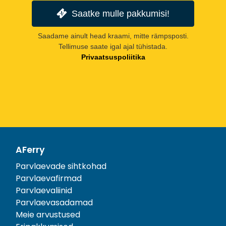
Saatke mulle pakkumisi!
Saadame ainult head kraami, mitte rämpsposti.
Tellimuse saate igal ajal tühistada.
Privaatsuspoliitika
AFerry
Parvlaevade sihtkohad
Parvlaevafirmad
Parvlaevaliinid
Parvlaevasadamad
Meie arvustused