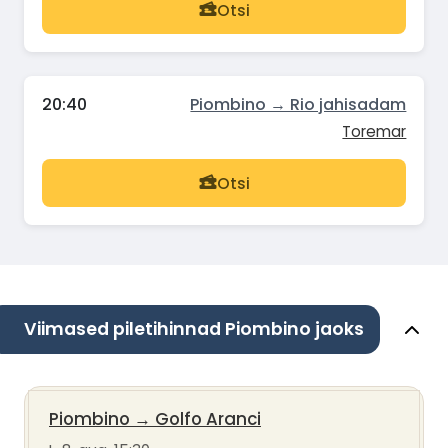
Otsi
20:40
Piombino → Rio jahisadam
Toremar
Otsi
Viimased piletihinnad Piombino jaoks
Piombino
→
Golfo Aranci