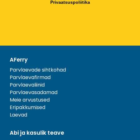
Privaatsuspoliitika
AFerry
Parvlaevade sihtkohad
Parvlaevafirmad
Parvlaevaliinid
Parvlaevasadamad
Meie arvustused
Eripakkumised
Laevad
Abi ja kasulik teave