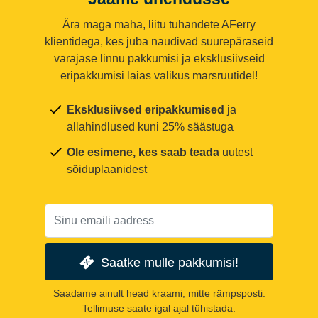
Ära maga maha, liitu tuhandete AFerry
klientidega, kes juba naudivad suurepäraseid
varajase linnu pakkumisi ja eksklusiivseid
eripakkumisi laias valikus marsruutidel!
Eksklusiivsed eripakkumised
ja
allahindlused kuni 25% säästuga
Ole esimene, kes saab teada
uutest
sõiduplaanidest
Saatke mulle pakkumisi!
Saadame ainult head kraami, mitte rämpsposti.
Tellimuse saate igal ajal tühistada.