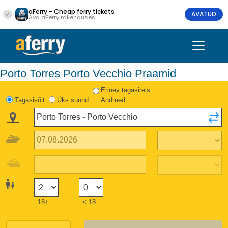
aFerry - Cheap ferry tickets
AVATUD
Ava aFerry rakenduses
Porto Torres Porto Vecchio Praamid
Erinev tagasireis
Tagasisõit
Üks suund
Andmed
18+
< 18