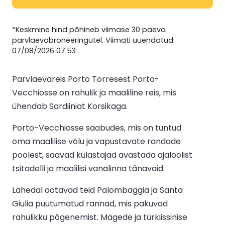
*Keskmine hind põhineb viimase 30 päeva
parvlaevabroneeringutel. Viimati uuendatud:
07/08/2026 07:53
Parvlaevareis Porto Torresest Porto-
Vecchiosse on rahulik ja maaliline reis, mis
ühendab Sardiiniat Korsikaga.
Porto-Vecchiosse saabudes, mis on tuntud
oma maalilise võlu ja vapustavate randade
poolest, saavad külastajad avastada ajaloolist
tsitadelli ja maalilisi vanalinna tänavaid.
Lähedal ootavad teid Palombaggia ja Santa
Giulia puutumatud rannad, mis pakuvad
rahulikku põgenemist. Mägede ja türkiissinise