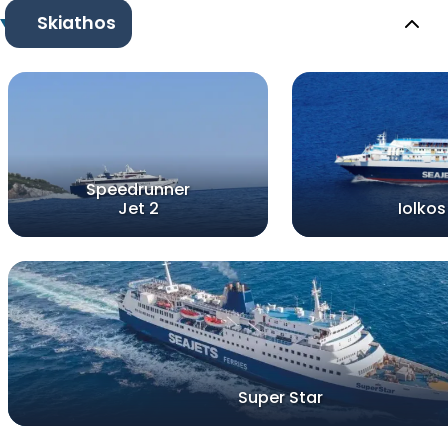
Skiathos
Speedrunner
Jet 2
Iolkos
Super Star