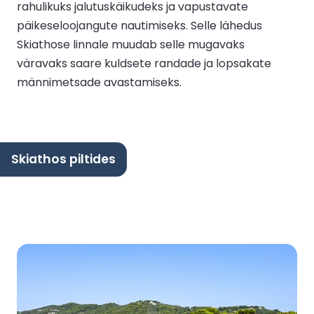
rahulikuks jalutuskäikudeks ja vapustavate
päikeseloojangute nautimiseks. Selle lähedus
Skiathose linnale muudab selle mugavaks
väravaks saare kuldsete randade ja lopsakate
männimetsade avastamiseks.
Skiathos piltides