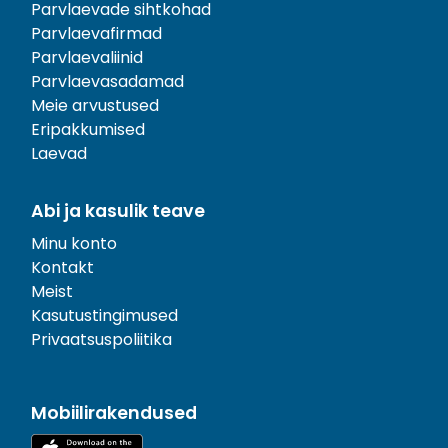
Parvlaevade sihtkohad
Parvlaevafirmad
Parvlaevaliinid
Parvlaevasadamad
Meie arvustused
Eripakkumised
Laevad
Abi ja kasulik teave
Minu konto
Kontakt
Meist
Kasutustingimused
Privaatsuspoliitika
Mobiilirakendused