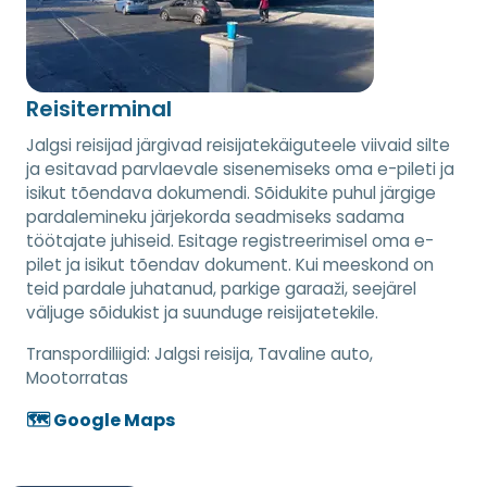
Reisiterminal
Jalgsi reisijad järgivad reisijatekäiguteele viivaid silte
ja esitavad parvlaevale sisenemiseks oma e-pileti ja
isikut tõendava dokumendi. Sõidukite puhul järgige
pardalemineku järjekorda seadmiseks sadama
töötajate juhiseid. Esitage registreerimisel oma e-
pilet ja isikut tõendav dokument. Kui meeskond on
teid pardale juhatanud, parkige garaaži, seejärel
väljuge sõidukist ja suunduge reisijatetekile.
Transpordiliigid:
Jalgsi reisija, Tavaline auto,
Mootorratas
🗺️ Google Maps