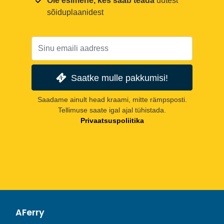
Ole esimene, kes saab teada
uutest
sõiduplaanidest
Saatke mulle pakkumisi!
Saadame ainult head kraami, mitte rämpsposti.
Tellimuse saate igal ajal tühistada.
Privaatsuspoliitika
AFerry