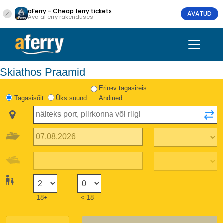
aFerry - Cheap ferry tickets
AVATUD
Ava aFerry rakenduses
Skiathos Praamid
Erinev tagasireis
Tagasisõit
Üks suund
Andmed
18+
< 18