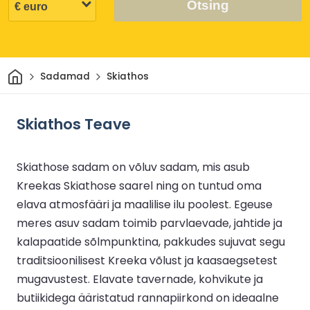
Otsing
Avaleht
Sadamad
Skiathos
Skiathos Teave
Skiathose sadam on võluv sadam, mis asub
Kreekas Skiathose saarel ning on tuntud oma
elava atmosfääri ja maalilise ilu poolest. Egeuse
meres asuv sadam toimib parvlaevade, jahtide ja
kalapaatide sõlmpunktina, pakkudes sujuvat segu
traditsioonilisest Kreeka võlust ja kaasaegsetest
mugavustest. Elavate tavernade, kohvikute ja
butiikidega ääristatud rannapiirkond on ideaalne