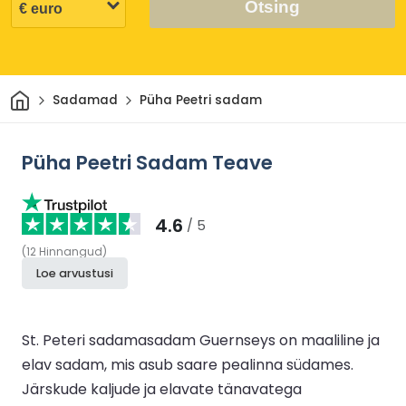
Otsing
Avaleht
Sadamad
Püha Peetri sadam
Püha Peetri Sadam Teave
4.6
/ 5
(
12
Hinnangud
)
Loe arvustusi
St. Peteri sadamasadam Guernseys on maaliline ja
elav sadam, mis asub saare pealinna südames.
Järskude kaljude ja elavate tänavatega