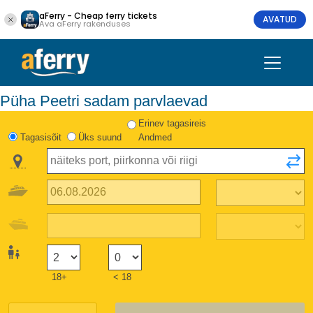
aFerry - Cheap ferry tickets
AVATUD
Ava aFerry rakenduses
Püha Peetri sadam parvlaevad
Erinev tagasireis
Tagasisõit
Üks suund
Andmed
18+
< 18