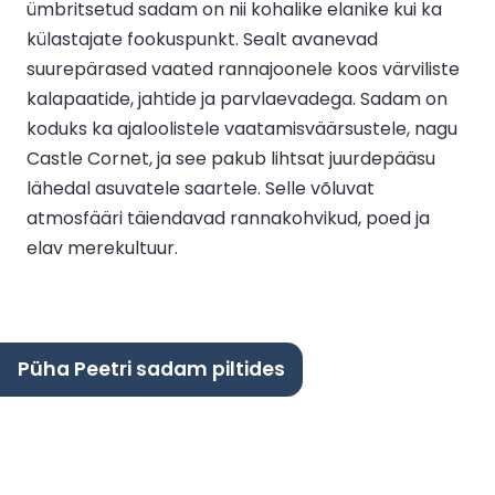
ümbritsetud sadam on nii kohalike elanike kui ka
külastajate fookuspunkt. Sealt avanevad
suurepärased vaated rannajoonele koos värviliste
kalapaatide, jahtide ja parvlaevadega. Sadam on
koduks ka ajaloolistele vaatamisväärsustele, nagu
Castle Cornet, ja see pakub lihtsat juurdepääsu
lähedal asuvatele saartele. Selle võluvat
atmosfääri täiendavad rannakohvikud, poed ja
elav merekultuur.
Püha Peetri sadam piltides