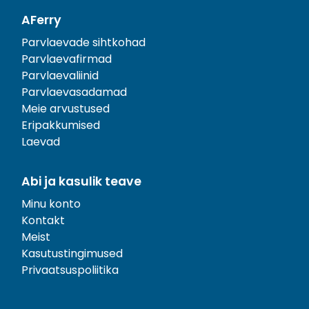
AFerry
Parvlaevade sihtkohad
Parvlaevafirmad
Parvlaevaliinid
Parvlaevasadamad
Meie arvustused
Eripakkumised
Laevad
Abi ja kasulik teave
Minu konto
Kontakt
Meist
Kasutustingimused
Privaatsuspoliitika