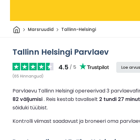
Avaleht
Marsruudid
Tallinn-Helsingi
Tallinn Helsingi Parvlaev
4.5
/ 5
Loe arvus
(
65
Hinnangud
)
Parvlaevu Tallinn Helsingi opereerivad 3 parvlaevaf
82 väljumisi
.
Reis kestab tavaliselt
2 tundi 27 minut
sõiduki tüübist.
Kontrolli viimast saadavust ja broneeri oma parvlae