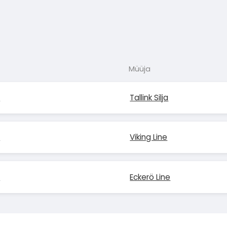
Müüja
i
Tallink Silja
i
Viking Line
i
Eckerö Line