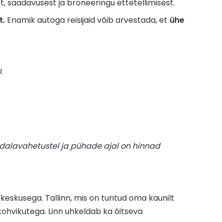
, saadavusest ja broneeringu ettetellimisest.
t.
Enamik autoga reisijaid võib arvestada, et
ühe
.
dalavahetustel ja pühade ajal on hinnad
ikeskusega. Tallinn, mis on tuntud oma kaunilt
kohvikutega. Linn uhkeldab ka õitseva