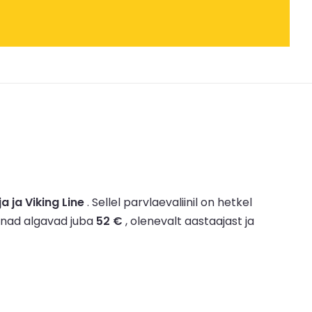
ja ja Viking Line
.
Sellel parvlaevaliinil on hetkel
nnad algavad juba
52 €
, olenevalt aastaajast ja