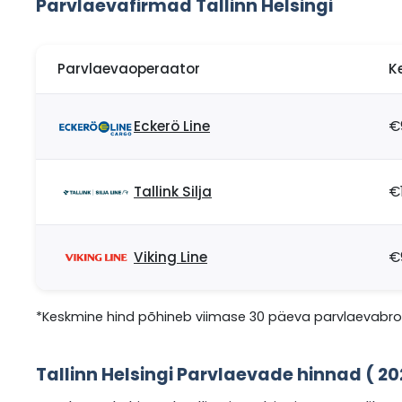
Parvlaevafirmad Tallinn Helsingi
Parvlaevaoperaator
K
Eckerö Line
€
Tallink Silja
€
Viking Line
€
*Keskmine hind põhineb viimase 30 päeva parvlaevabron
Tallinn Helsingi Parvlaevade hinnad ( 2