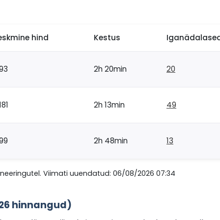
eskmine hind
Kestus
Iganädalased
93
2h 20min
20
181
2h 13min
49
99
2h 48min
13
eeringutel. Viimati uuendatud: 06/08/2026 07:34
026 hinnangud)