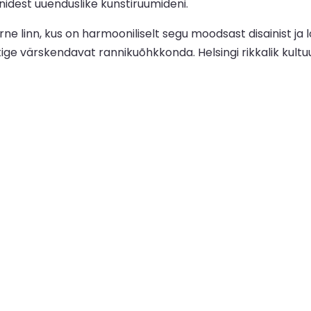
idest uuenduslike kunstiruumideni.
e linn, kus on harmooniliselt segu moodsast disainist ja l
utige värskendavat rannikuõhkkonda. Helsingi rikkalik kult