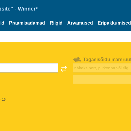
site" - Winner*
id
Praamisadamad
Riigid
Arvamused
Eripakkumised
Tagasisõidu marsruu
< 18