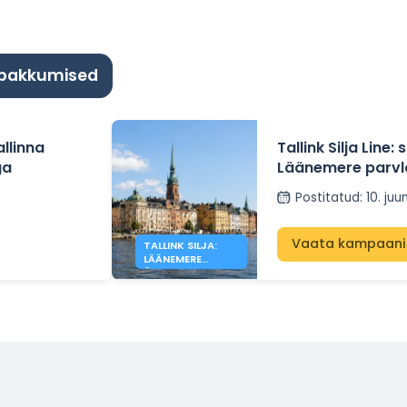
 pakkumised
llinna
Tallink Silja Line
ga
Läänemere parvl
Postitatud
:
10. juu
Vaata kampaani
TALLINK SILJA:
LÄÄNEMERE
ÜLETAMISTELT
-40%.