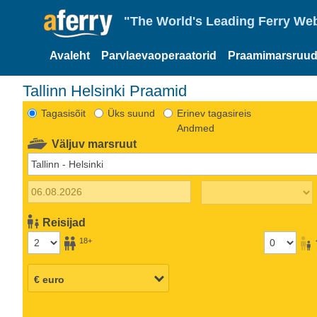
"The World's Leading Ferry Web
Avaleht
Parvlaevaoperaatorid
Praamimarsruud
Tallinn Helsinki Praamid
Tagasisõit
Üks suund
Erinev tagasireis
Andmed
Väljuv marsruut
Reisijad
18+