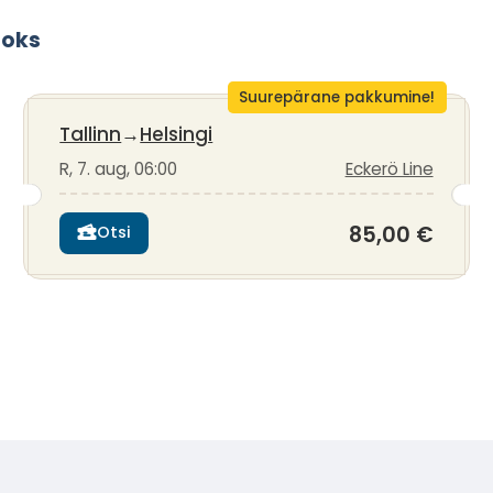
aoks
Suurepärane pakkumine!
Tallinn
→
Helsingi
R, 7. aug, 06:00
Eckerö Line
85,00 €
Otsi