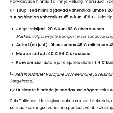
Parvlaevade hinnad Tallinn ja Helsingi marsruudil S
👉
Tüüpilised hinnad jäävad vahemikku umbes 20 € 
suuna hind on vahemikus 45 € kuni 416 €
, kuigi t
Jalgsi reisijad
:
20 € kuni 68 € ühes suunas
.
Märkus:
Jalgsireisijate transport ei ole saadaval kõig
Autod (sh juht)
:
ühes suunas 45 € miinimum 4
Mootorrattad
:
40 € 94 € üks suund
.
Päevareisid
: autole ja reisijatele alates
114 € ku
💡
Reisinõuanne:
Varajane broneerimine ja reisimi
kõrgeimad.
👉
Uusimate hindade ja saadavuse nägemiseks vaa
Reis Tallinnast Helsingisse pakub sujuvat teekonda, 
säilinud keskaegse vanalinna poolest, võlub külastaj