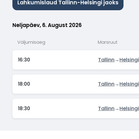
Lahkumislaud Tallinn-Helsingi jaoks
Neljapäev, 6. August 2026
Väljumisaeg
Marsruut
16:30
Tallinn
→
Helsing
18:00
Tallinn
→
Helsing
18:30
Tallinn
→
Helsing