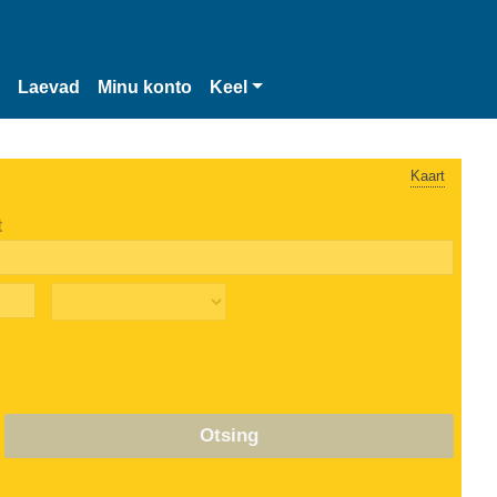
Laevad
Minu konto
Keel
Kaart
t
Otsing