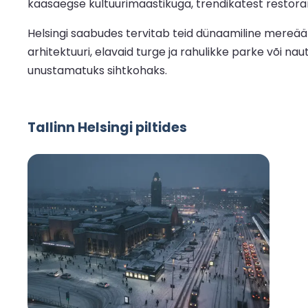
kaasaegse kultuurimaastikuga, trendikatest restoran
Helsingi saabudes tervitab teid dünaamiline mereäärn
arhitektuuri, elavaid turge ja rahulikke parke või na
unustamatuks sihtkohaks.
Tallinn Helsingi piltides