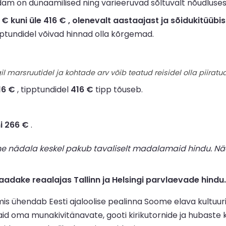
adam on dünaamilised ning varieeruvad sõltuvalt nõudlusest
kuni üle 416 € , olenevalt aastaajast ja sõidukitüübis
ipptundidel võivad hinnad olla kõrgemad.
il marsruutidel ja kohtade arv võib teatud reisidel olla piiratud
16 €
, tipptundidel
416 €
tipp tõuseb.
ni 266 €
.
ne nädala keskel pakub tavaliselt madalamaid hindu. Nä
dake reaalajas Tallinn ja Helsingi parvlaevade hindu.
mis ühendab Eesti ajaloolise pealinna Soome elava kultuur
aid oma munakivitänavate, gooti kirikutornide ja hubaste 