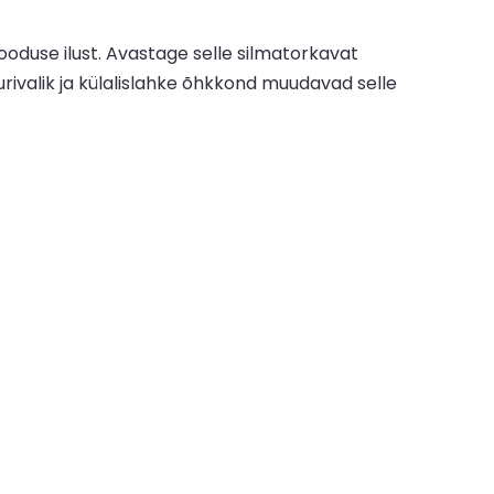
ooduse ilust. Avastage selle silmatorkavat
uurivalik ja külalislahke õhkkond muudavad selle