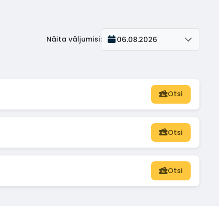
Näita väljumisi
:
06.08.2026
Otsi
Otsi
Otsi