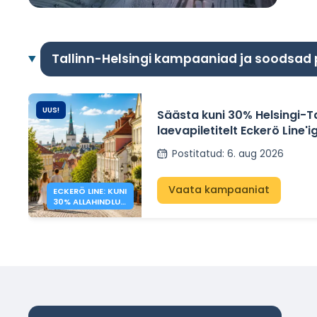
Tallinn-Helsingi kampaaniad ja soodsad
UUS!
Säästa kuni 30% Helsingi-Ta
laevapiletitelt Eckerö Line'i
Postitatud
:
6. aug 2026
Vaata kampaaniat
ECKERÖ LINE: KUNI
30% ALLAHINDLUS
HELSINGI –
TALLINN