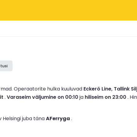
tusi
irmad.
Operaatorite hulka kuuluvad
Eckerö Line, Tallink Sil
it
.
Varaseim väljumine on 00:10
ja
hiliseim on 23:00
.
Hi
v Helsingi juba täna
AFerryga
.