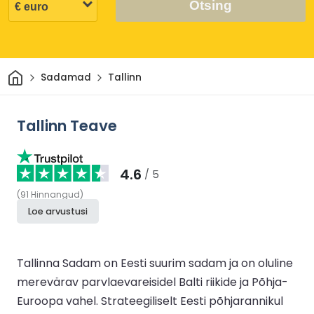
Otsing
Avaleht
Sadamad
Tallinn
Tallinn Teave
4.6
/ 5
(
91
Hinnangud
)
Loe arvustusi
Tallinna Sadam on Eesti suurim sadam ja on oluline
merevärav parvlaevareisidel Balti riikide ja Põhja-
Euroopa vahel. Strateegiliselt Eesti põhjarannikul