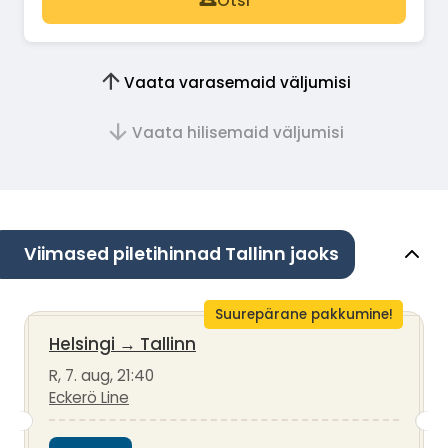
Otsi
Vaata varasemaid väljumisi
Vaata hilisemaid väljumisi
Viimased piletihinnad Tallinn jaoks
Suurepärane pakkumine!
Helsingi
→
Tallinn
R, 7. aug, 21:40
Eckerö Line