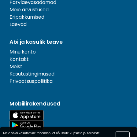
Parvlaevasadamad
Meie arvustused
Eripakkumised
Laevad
Abi ja kasulik teave
Minu konto
Kontakt
Meist
Kasutustingimused
Privaatsuspoliitika
Mobiilirakendused
Meie saidi kasutamine tähendab, et nõustute küpsiste ja sarnaste