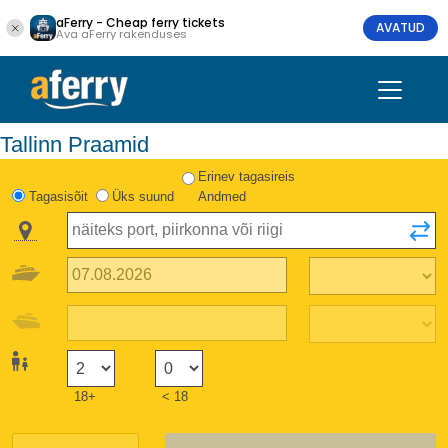
aFerry - Cheap ferry tickets
AVATUD
Ava aFerry rakenduses
Tallinn Praamid
Erinev tagasireis
Tagasisõit
Üks suund
Andmed
18+
< 18