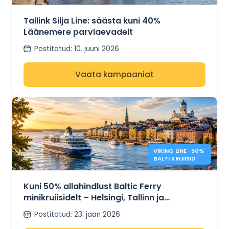
ÜLETAMISTELT
-40%.
Tallink Silja Line: säästa kuni 40%
Läänemere parvlaevadelt
Postitatud
:
10. juuni 2026
Vaata kampaaniat
VIKING LINE −50%
BALTI KRUIISID
Kuni 50% allahindlust Baltic Ferry
minikruiisidelt – Helsingi, Tallinn ja
Stockholm
Postitatud
:
23. jaan 2026