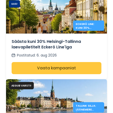
UUS!
ECKERÖ LINE:
KUNI 30%
ALLAHINDLUS
HELSINGI –
TALLINN
Säästa kuni 30% Helsingi-Tallinna
laevapiletitelt Eckerö Line'iga
Postitatud
:
6. aug 2026
Vaata kampaaniat
AEGUB VARSTI!
TALLINK SILJA:
LÄÄNEMERE