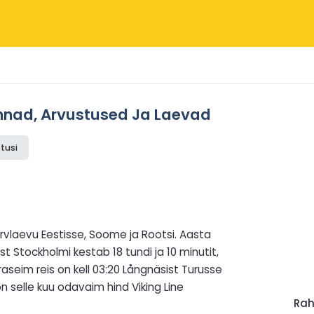
innad, Arvustused Ja Laevad
tusi
rvlaevu Eestisse, Soome ja Rootsi. Aasta
st Stockholmi kestab 18 tundi ja 10 minutit,
Varaseim reis on kell 03:20 Långnäsist Turusse
on selle kuu odavaim hind Viking Line
Ra