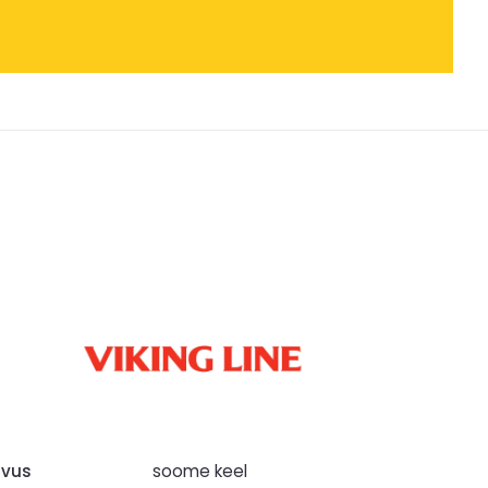
hvus
soome keel