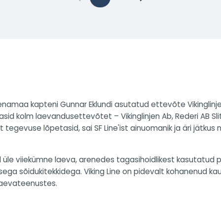
hvenamaa kapteni Gunnar Eklundi asutatud ettevõte Vikinglin
id kolm laevandusettevõtet – Vikinglinjen Ab, Rederi AB Slite
 tegevuse lõpetasid, sai SF Line'ist ainuomanik ja äri jätkus
ud üle viiekümne laeva, arenedes tagasihoidlikest kasutatud
ega sõidukitekkidega. Viking Line on pidevalt kohanenud kau
laevateenustes.