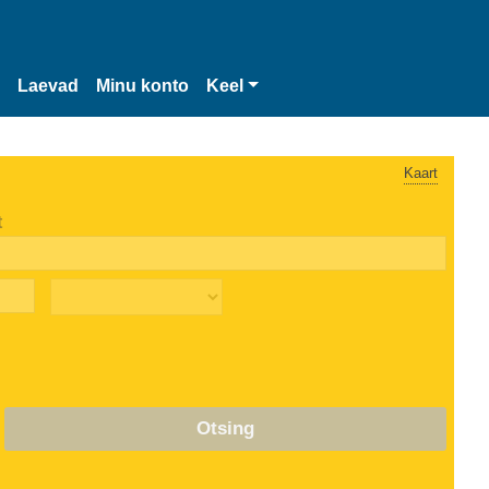
Laevad
Minu konto
Keel
Kaart
t
Otsing