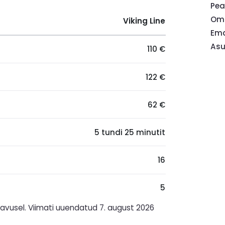
Pea
Oma
Viking Line
Ema
Asu
110 €
122 €
62 €
5 tundi 25 minutit
16
5
vusel. Viimati uuendatud 7. august 2026