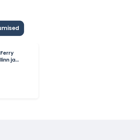
kumised
 Ferry
linn ja