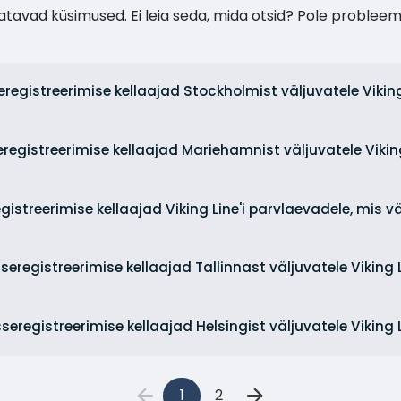
tavad küsimused. Ei leia seda, mida otsid? Pole probleem
seregistreerimise kellaajad Stockholmist väljuvatele Vikin
seregistreerimise kellaajad Mariehamnist väljuvatele Vikin
egistreerimise kellaajad Viking Line'i parvlaevadele, mis 
sseregistreerimise kellaajad Tallinnast väljuvatele Viking 
isseregistreerimise kellaajad Helsingist väljuvatele Viking 
1
2