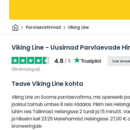
Avaleht
Parvlaevafirmad
Viking Line
Viking Line - Uusimad Parvlaevade H
4.8
/ 5
Loe arvus
(
36
Hinnangud
)
Teave Viking Line kohta
Viking Line on Soome parvlaevafirma, mis opereerib pa
jooksul toimub umbes 8 reisi nädalas. Pikim reis Helsingi
lühim reis Tallinnast Helsingisse 2 tundi ja 15 minutit. 
ja hiliseim kell 23:25 Mariehamnist Helsingisse. 27,00 € 
broneeringule.