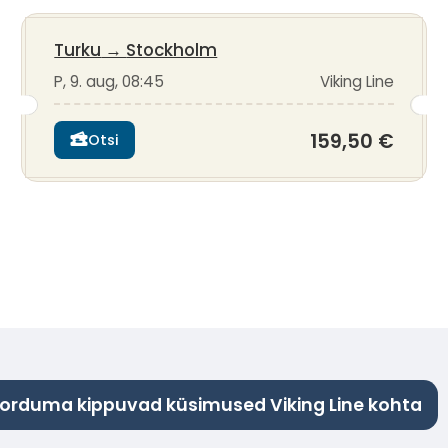
Turku
→
Stockholm
P, 9. aug, 08:45
Viking Line
159,50 €
Otsi
orduma kippuvad küsimused Viking Line kohta