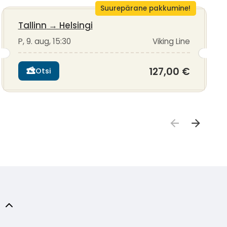
Suurepärane pakkumine!
Tallinn
→
Helsingi
P, 9. aug, 15:30
Viking Line
127,00 €
Otsi