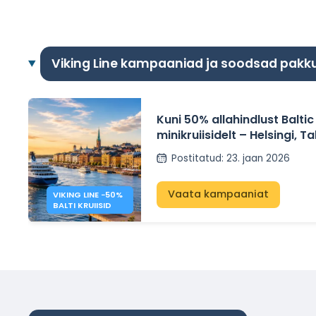
Viking Line kampaaniad ja soodsad pak
Kuni 50% allahindlust Baltic
minikruiisidelt – Helsingi, Tal
Stockholm
Postitatud
:
23. jaan 2026
Vaata kampaaniat
VIKING LINE −50%
BALTI KRUIISID