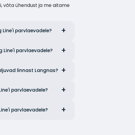
i, võta ühendust ja me aitame
g Line'i parvlaevadele?
g Line'i parvlaevadele?
väljuvad linnast Langnas?
Line'i parvlaevadele?
Line'i parvlaevadele?