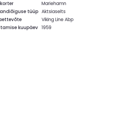
korter
Mariehamn
ndiõiguse tüüp
Aktsiaselts
ettevõte
Viking Line Abp
tamise kuupäev
1959