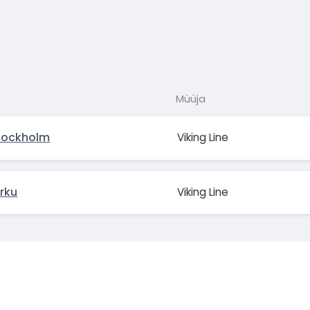
Müüja
tockholm
Viking Line
rku
Viking Line