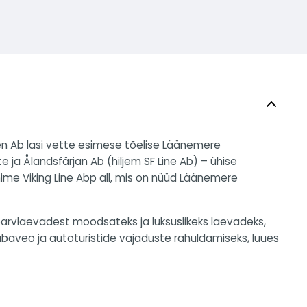
jen Ab lasi vette esimese tõelise Läänemere
 ja Ålandsfärjan Ab (hiljem SF Line Ab) – ühise
 nime Viking Line Abp all, mis on nüüd Läänemere
 parvlaevadest moodsateks ja luksuslikeks laevadeks,
baveo ja autoturistide vajaduste rahuldamiseks, luues