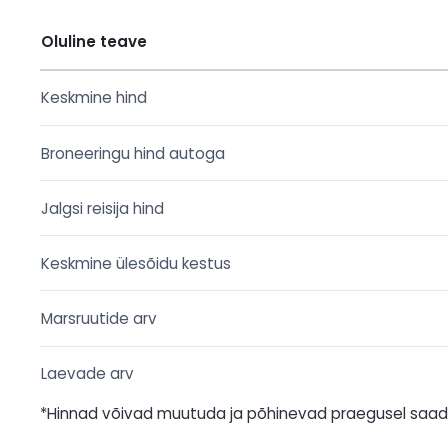
Oluline teave
Keskmine hind
Broneeringu hind autoga
Jalgsi reisija hind
Keskmine ülesõidu kestus
Marsruutide arv
Laevade arv
*Hinnad võivad muutuda ja põhinevad praegusel saada