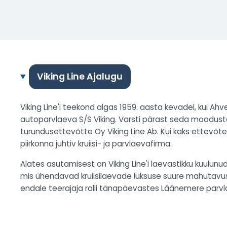
Viking Line Ajalugu
Viking Line'i teekond algas 1959. aasta kevadel, kui A
autoparvlaeva S/S Viking. Varsti pärast seda moodustas
turundusettevõtte Oy Viking Line Ab. Kui kaks ettevõtet
piirkonna juhtiv kruiisi- ja parvlaevafirma.
Alates asutamisest on Viking Line'i laevastikku kuulun
mis ühendavad kruiisilaevade luksuse suure mahutavus
endale teerajaja rolli tänapäevastes Läänemere parv