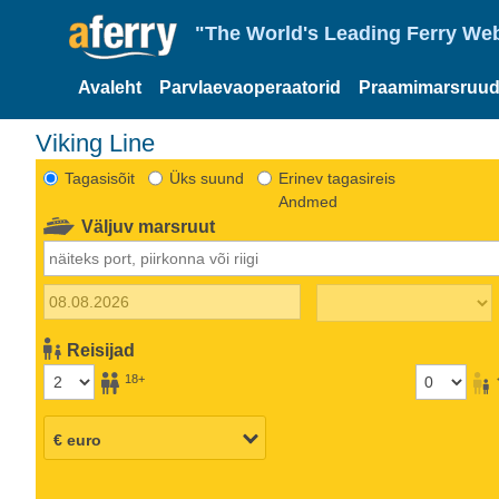
"The World's Leading Ferry Web
Avaleht
Parvlaevaoperaatorid
Praamimarsruud
Viking Line
Tagasisõit
Üks suund
Erinev tagasireis
Andmed
Väljuv marsruut
Reisijad
18+