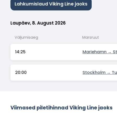
Lahkumislaud Viking Line jaoks
Laupäev, 8. August 2026
Väljumisaeg
Marsruut
14:25
Mariehamn → S
20:00
Stockholm → Tu
Viimased piletihinnad Viking Line jaoks