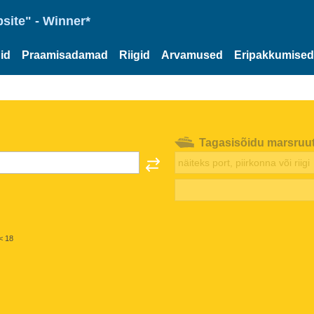
site" - Winner*
id
Praamisadamad
Riigid
Arvamused
Eripakkumised
Tagasisõidu marsruu
< 18