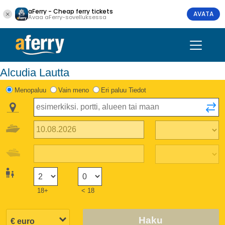
aFerry - Cheap ferry tickets
AVATA
Avaa aFerry-sovelluksessa
Alcudia Lautta
Menopaluu
Vain meno
Eri paluu Tiedot
18+
< 18
Haku