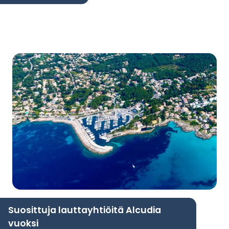
Suosittuja lauttayhtiöitä Alcudia
vuoksi