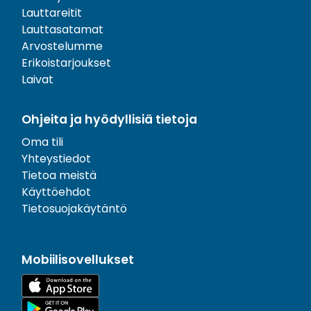
Lauttareitit
Lauttasatamat
Arvostelumme
Erikoistarjoukset
Laivat
Ohjeita ja hyödyllisiä tietoja
Oma tili
Yhteystiedot
Tietoa meistä
Käyttöehdot
Tietosuojakäytäntö
Mobiilisovellukset