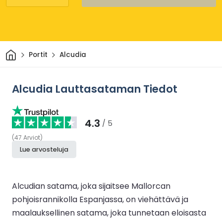
Kotiin
Portit
Alcudia
Alcudia Lauttasataman Tiedot
4.3
/ 5
(
47
Arviot
)
Lue arvosteluja
Alcudian satama, joka sijaitsee Mallorcan
pohjoisrannikolla Espanjassa, on viehättävä ja
maalauksellinen satama, joka tunnetaan eloisasta