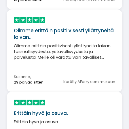
Olimme erittäin positiivisesti yllättyneitä
laivan…
Olimme erittäin positiivisesti yllättyneitä laivan
täsmällisyydestä, ystävällisyydestä ja
palvelusta. Meille oli varattu vain tavalliset
paikat, mutta ne olivat silti erittäin mukavat ja
siistit. Varaamme ehdottomasti Balearian
kautta uudelleen. Kiitos upeasta ja
Susanne
,
vaivattomasta matkasta.
Kerätty AFerry.com mukaan
29 päivää sitten
Erittäin hyvä ja osuva.
Erittäin hyvä ja osuva.