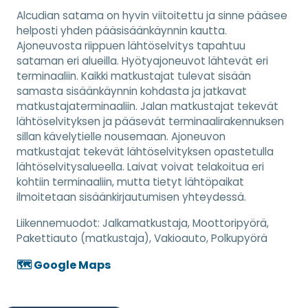
Alcudian satama on hyvin viitoitettu ja sinne pääsee
helposti yhden pääsisäänkäynnin kautta.
Ajoneuvosta riippuen lähtöselvitys tapahtuu
sataman eri alueilla. Hyötyajoneuvot lähtevät eri
terminaaliin. Kaikki matkustajat tulevat sisään
samasta sisäänkäynnin kohdasta ja jatkavat
matkustajaterminaaliin. Jalan matkustajat tekevät
lähtöselvityksen ja pääsevät terminaalirakennuksen
sillan kävelytielle nousemaan. Ajoneuvon
matkustajat tekevät lähtöselvityksen opastetulla
lähtöselvitysalueella. Laivat voivat telakoitua eri
kohtiin terminaaliin, mutta tietyt lähtöpaikat
ilmoitetaan sisäänkirjautumisen yhteydessä.
Liikennemuodot:
Jalkamatkustaja, Moottoripyörä,
Pakettiauto (matkustaja), Vakioauto, Polkupyörä
🗺️ Google Maps