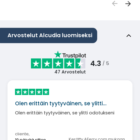
Arvostelut Alcudia luomiseksi
4.3
/ 5
47
Arvostelut
Olen erittäin tyytyväinen, se ylitti…
Olen erittäin tyytyväinen, se ylitti odotukseni
cliente
,
Kerätty AFerry.com mukaan
19 päivää sitten