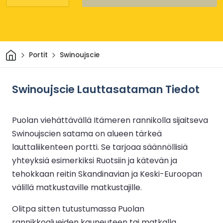
Kotiin
Portit
Swinoujscie
Swinoujscie Lauttasataman Tiedot
Puolan viehättävällä Itämeren rannikolla sijaitseva
Swinoujscien satama on alueen tärkeä
lauttaliikenteen portti. Se tarjoaa säännöllisiä
yhteyksiä esimerkiksi Ruotsiin ja kätevän ja
tehokkaan reitin Skandinavian ja Keski-Euroopan
välillä matkustaville matkustajille.
Olitpa sitten tutustumassa Puolan
rannikkoalueiden kauneuteen tai matkalla