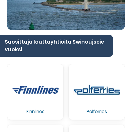
Suosittuja lauttayhtiöitä Swinoujscie
vuoksi
Finnlines
Polferries