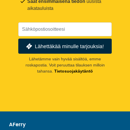
Saat ensimmäisenä tiedon
uusista
aikatauluista
Lähettäkää minulle tarjouksia!
Lähetämme vain hyvää sisältöä, emme
roskapostia. Voit peruuttaa tilauksen milloin
tahansa.
Tietosuojakäytäntö
AFerry