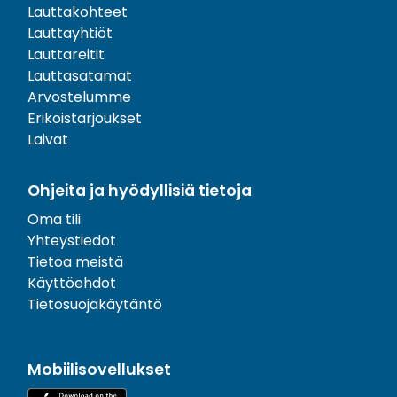
Lauttakohteet
Lauttayhtiöt
Lauttareitit
Lauttasatamat
Arvostelumme
Erikoistarjoukset
Laivat
Ohjeita ja hyödyllisiä tietoja
Oma tili
Yhteystiedot
Tietoa meistä
Käyttöehdot
Tietosuojakäytäntö
Mobiilisovellukset