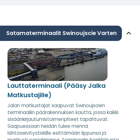
Satamaterminaalit Swinoujscie Varten
Lauttaterminaali (Pääsy Jalka
Matkustajille)
Jalan matkustajat saapuvat Swinoujscien
terminaaliin päärakennuksen kautta, jossa kaikki
sisäänkirjautumistoimenpiteet tapahtuvat.
Saapuessaan heidän tulee mennä
lähtöselvitystiskille esittämään lippunsa ja
matkustusasiakirjansa. Terminaalin henkilökunta