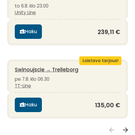
to 6.8. klo 23.00
Unity Line
239,11 €
Haku
Loistava tarjous!
Swinoujscie
→
Trelleborg
pe 7.8. klo 06.30
TT-Line
135,00 €
Haku