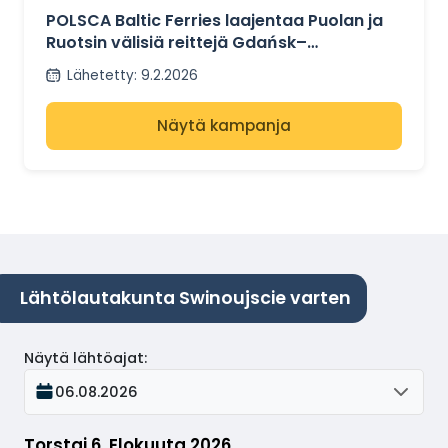
REITTISUUNNITEL
POLSCA Baltic Ferries laajentaa Puolan ja
MANSA
Ruotsin välisiä reittejä Gdańsk–
Karlshamn-suunnitelmilla
Lähetetty
:
9.2.2026
Näytä kampanja
Lähtölautakunta Swinoujscie varten
Näytä lähtöajat
:
06.08.2026
Torstai 6. Elokuuta 2026