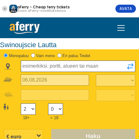
aFerry - Cheap ferry tickets
AVATA
Avaa aFerry-sovelluksessa
Swinoujscie Lautta
Menopaluu
Vain meno
Eri paluu Tiedot
18+
< 18
Haku