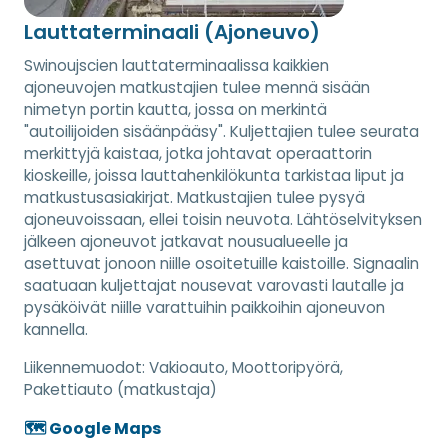
Lauttaterminaali (Ajoneuvo)
Swinoujscien lauttaterminaalissa kaikkien
ajoneuvojen matkustajien tulee mennä sisään
nimetyn portin kautta, jossa on merkintä
"autoilijoiden sisäänpääsy". Kuljettajien tulee seurata
merkittyjä kaistaa, jotka johtavat operaattorin
kioskeille, joissa lauttahenkilökunta tarkistaa liput ja
matkustusasiakirjat. Matkustajien tulee pysyä
ajoneuvoissaan, ellei toisin neuvota. Lähtöselvityksen
jälkeen ajoneuvot jatkavat nousualueelle ja
asettuvat jonoon niille osoitetuille kaistoille. Signaalin
saatuaan kuljettajat nousevat varovasti lautalle ja
pysäköivät niille varattuihin paikkoihin ajoneuvon
kannella.
Liikennemuodot:
Vakioauto, Moottoripyörä,
Pakettiauto (matkustaja)
🗺️ Google Maps