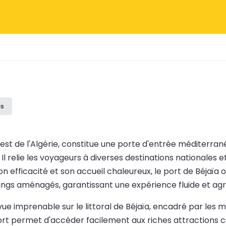
is
rd-est de l'Algérie, constitue une porte d'entrée méditer
Il relie les voyageurs à diverses destinations nationales e
r son efficacité et son accueil chaleureux, le port de Béj
kings aménagés, garantissant une expérience fluide et agr
e vue imprenable sur le littoral de Béjaïa, encadré par le
 port permet d'accéder facilement aux riches attractions 