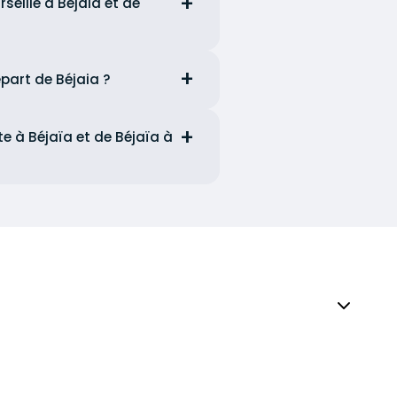
seille à Bejaia et de
épart de Béjaia ?
te à Béjaïa et de Béjaïa à