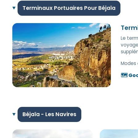
Terminaux Portuaires Pour Béjaïa
Term
Le term
voyager
supplé
Modes 
🗺️ Go
Béjaïa - Les Navires