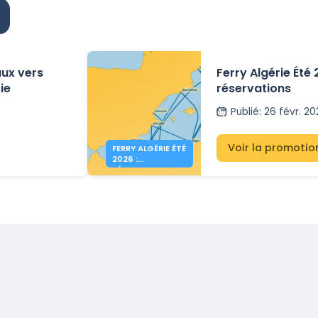
aux vers
Ferry Algérie Été
ie
réservations
Publié
:
26 févr. 2
Voir la promotio
FERRY ALGÉRIE ÉTÉ
2026 :
RÉSERVATIONS
OUVERTES