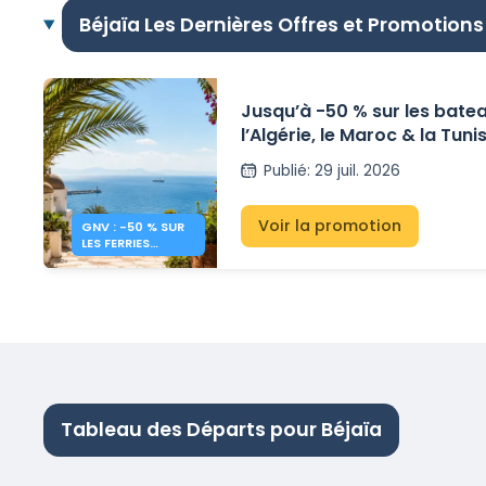
Béjaïa Les Dernières Offres et Promotions
Jusqu’à -50 % sur les bate
l’Algérie, le Maroc & la Tunis
Publié
:
29 juil. 2026
Voir la promotion
GNV : -50 % SUR
LES FERRIES
MAROC, TUNISIE,
ALGÉRIE
Tableau des Départs pour Béjaïa