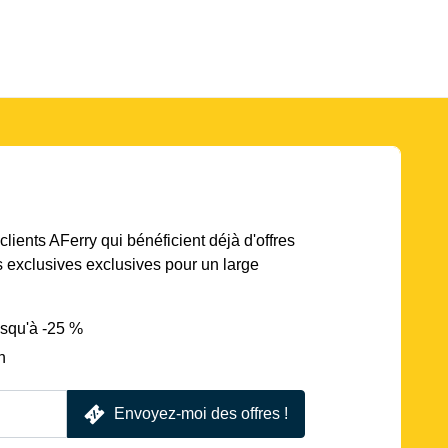
lients AFerry qui bénéficient déjà d'offres
s exclusives exclusives pour un large
usqu'à -25 %
n
Envoyez-moi des offres !