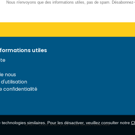
Nous n'envoyons que des informations utiles, pas de spam. Désabonnez
nformations utiles
te
de nous
d'utilisation
e confidentialité
de technologies similaires. Pour les désactiver, veuillez consulter notre
Ch
© 1977-
2026
AFerry Ltd. Tous droits réservés.