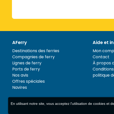
AFerry
Aide et i
Destinations des ferries
Mon comp
Compagnies de ferry
Contact
Lignes de ferry
À propos 
Ports de ferry
Conditions 
Nos avis
politique d
Offres spéciales
Navires
En utilisant notre site, vous acceptez l'utilisation de cookies et 