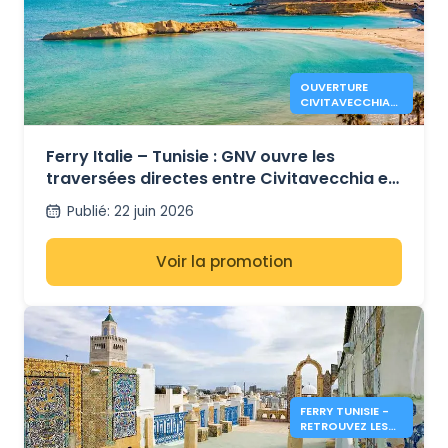
OUVERTURE
CIVITAVECCHIA-
TUNIS DIRECT
AVEC GNV
Ferry Italie – Tunisie : GNV ouvre les
traversées directes entre Civitavecchia et
Tunis pour l’été 2026
Publié
:
22 juin 2026
Voir la promotion
FERRY TUNISIE -
RETROUVEZ LES
INFOS & PRIX