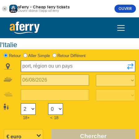
aFerry - Cheap ferry tickets
OUVRIR
Ouvrir dans l'app aFerry
l'Italie
Retour
Aller Simple
Retour Différent
18+
< 18
Chercher