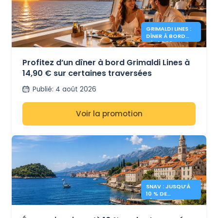
GRIMALDI LINES :
DÎNER À BORD
DÈS 14,90 €
Profitez d’un dîner à bord Grimaldi Lines à
14,90 € sur certaines traversées
Publié
:
4 août 2026
Voir la promotion
SNAV : JUSQU’À
10 % DE
RÉDUCTION VERS
LA CROATIE ET
L’ITALIE