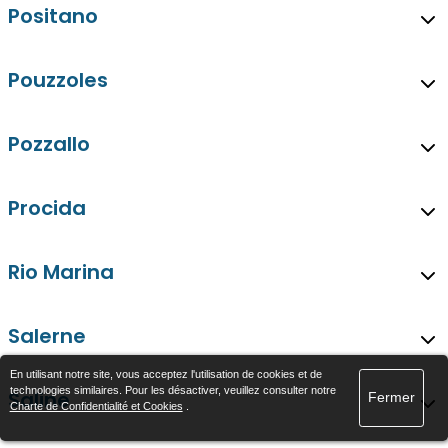
Positano
Pouzzoles
Pozzallo
Procida
Rio Marina
Salerne
En utilisant notre site, vous acceptez l'utilisation de cookies et de
technologies similaires. Pour les désactiver, veuillez consulter notre
Saline
Fermer
Charte de Confidentialité et Cookies
.