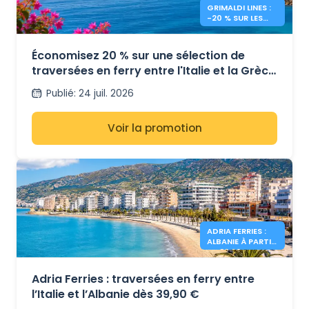
GRIMALDI LINES :
-20 % SUR LES
FERRIES VERS LA
GRÈCE
Économisez 20 % sur une sélection de
traversées en ferry entre l'Italie et la Grèce
avec Grimaldi Lines.
Publié
:
24 juil. 2026
Voir la promotion
ADRIA FERRIES :
ALBANIE À PARTIR
DE 39,90 €
Adria Ferries : traversées en ferry entre
l’Italie et l’Albanie dès 39,90 €