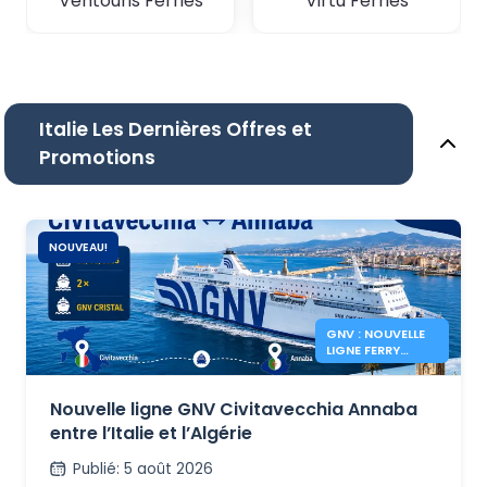
Ventouris Ferries
Virtu Ferries
Italie Les Dernières Offres et
Promotions
NOUVEAU!
GNV : NOUVELLE
LIGNE FERRY
CIVITAVECCHIA
ANNABA
Nouvelle ligne GNV Civitavecchia Annaba
entre l’Italie et l’Algérie
Publié
:
5 août 2026