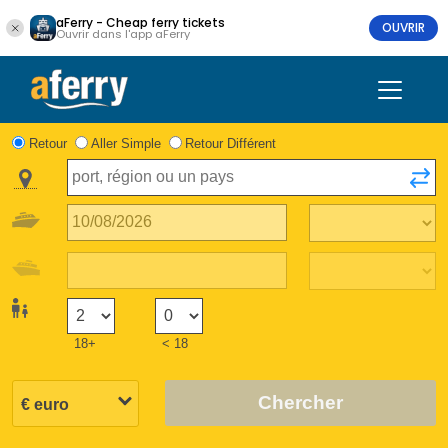
aFerry - Cheap ferry tickets
OUVRIR
Ouvrir dans l'app aFerry
Retour
Aller Simple
Retour Différent
18+
< 18
Chercher