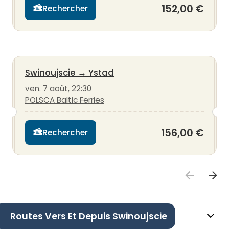
152,00 €
Rechercher
Swinoujscie
→
Ystad
ven. 7 août, 22:30
POLSCA Baltic Ferries
156,00 €
Rechercher
Routes Vers Et Depuis Swinoujscie