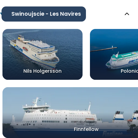
Swinoujscie - Les Navires
Nils Holgersson
Poloni
Finnfellow