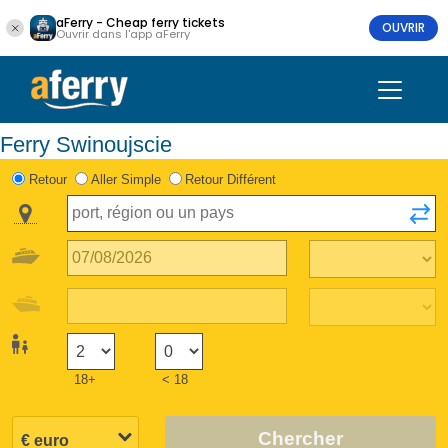
aFerry - Cheap ferry tickets
OUVRIR
Ouvrir dans l'app aFerry
Ferry Swinoujscie
Retour
Aller Simple
Retour Différent
18+
< 18
Chercher