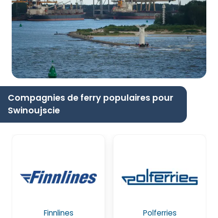
Compagnies de ferry populaires pour
Swinoujscie
Finnlines
Polferries