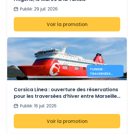
Publié
:
29 juil. 2026
Voir la promotion
TUNISIE :
TRAVERSÉES
D’HIVER
OUVERTES AVEC
CORSICA LINEA
Corsica Linea : ouverture des réservations
pour les traversées d’hiver entre Marseille
et Tunis
Publié
:
16 juil. 2026
Voir la promotion