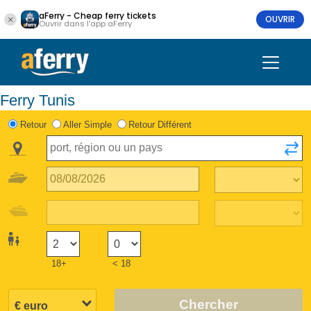
aFerry - Cheap ferry tickets
OUVRIR
Ouvrir dans l'app aFerry
Ferry Tunis
Retour
Aller Simple
Retour Différent
18+
< 18
Chercher