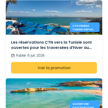
CTN FERRIES
TUNISIE DEPUIS
MARSEILLE ET
GÊNES CET HIVER
Les réservations CTN vers la Tunisie sont
ouvertes pour les traversées d’hiver au
départ de Marseille et Gênes
Publié
:
6 juil. 2026
Voir la promotion
OUVERTURE
CIVITAVECCHIA-