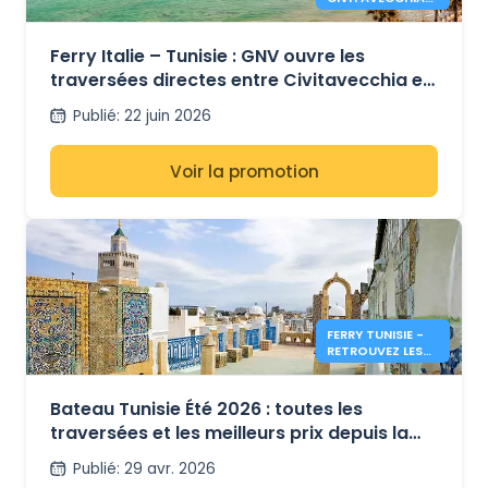
TUNIS DIRECT
AVEC GNV
Ferry Italie – Tunisie : GNV ouvre les
traversées directes entre Civitavecchia et
Tunis pour l’été 2026
Publié
:
22 juin 2026
Voir la promotion
FERRY TUNISIE -
RETROUVEZ LES
INFOS & PRIX
POUR L'ÉTÉ 2026
Bateau Tunisie Été 2026 : toutes les
traversées et les meilleurs prix depuis la
France et l’Italie
Publié
:
29 avr. 2026