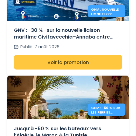
GNV : NOUVELLE
LIGNE FERRY
CIVITAVECCHIA
ANNABA
GNV : -30 % -sur la nouvelle liaison
maritime Civitavecchia–Annaba entre
l’Italie et l’Algérie
Publié
:
7 août 2026
Voir la promotion
GNV : -50 % SUR
LES FERRIES
MAROC, TUNISIE,
ALGÉRIE
Jusqu’à -50 % sur les bateaux vers
l’Algérie, le Maroc & la Tunisie