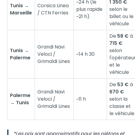
~24 h (le
1 350 €
Tunis →
Corsica Linea
plus rapide
selon le
Marseille
/ CTN Ferries
~21 h)
billet ou le
véhicule
De
58 €
à
715 €
Grandi Navi
Tunis →
selon
Veloci /
~14 h 30
Palerme
l'opérateu
Grimaldi Lines
et le
véhicule
De
53 €
à
Grandi Navi
670 €
Palerme
Veloci /
~11 h
selon la
→ Tunis
Grimaldi Lines
classe et
le véhicule
*Les prix sont approximatifs pour les piétons et