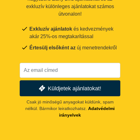
exkluzív különleges ajánlatokat számos
útvonalon!
Exkluzív ajánlatok
és kedvezmények
akár 25%-os megtakarítással
Értesülj elsőként az
új menetrendekről
Küldjetek ajánlatokat!
Csak jó minőségű anyagokat küldünk, spam
nélkül. Bármikor leiratkozhatsz.
Adatvédelmi
irányelvek