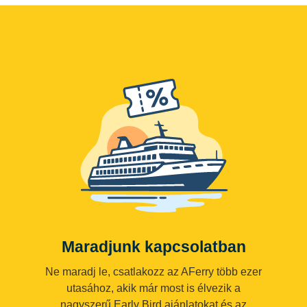
Maradjunk kapcsolatban
Ne maradj le, csatlakozz az AFerry több ezer
utasához, akik már most is élvezik a
nagyszerű Early Bird ajánlatokat és az