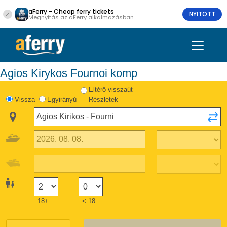
aFerry - Cheap ferry tickets
NYITOTT
Megnyitás az aFerry alkalmazásban
Agios Kirykos Fournoi komp
Eltérő visszaút
Vissza
Egyirányú
Részletek
18+
< 18