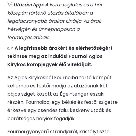
💡
Utazási tipp:
A korai foglalás és a hét
közepén történő utazás általában a
legalacsonyabb árakat kínálja. Az árak
hétvégén és ünnepnapokon a
legmagasabbak.
👉
A legfrissebb árakért és elérhetőségért
tekintse meg az indulási Fournoi Agios
Kirykos kompjegyek élő viteldíjait.
Az Agios Kirykosból Fournoiba tartó kompút
kellemes és festői módja az utazásnak két
bájos sziget között az Égei-tenger északi
részén. Fournoiba, egy békés és festői szigetre
érkezve egy csendes falu, keskeny utcák és
barátságos helyiek fogadják.
Fournoi gyönyörű strandjairól, kristálytiszta