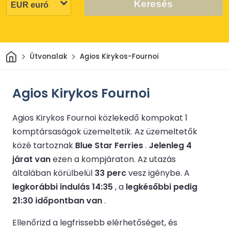
Keresés
Otthon
Útvonalak
Agios Kirykos-Fournoi
Agios Kirykos Fournoi
Agios Kirykos Fournoi közlekedő kompokat 1
komptársaságok üzemeltetik.
Az üzemeltetők
közé tartoznak
Blue Star Ferries
.
Jelenleg 4
járat van
ezen a kompjáraton.
Az utazás
általában körülbelül
33 perc
vesz igénybe.
A
legkorábbi indulás 14:35
, a
legkésőbbi pedig
21:30 időpontban van
.
Ellenőrizd a legfrissebb elérhetőséget, és