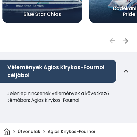
Dodekani
Blue Star Chios
Pride
Vélemények Agios Kirykos-Fournoi
céljából
Jelenleg nincsenek vélemények a következő
témában: Agios Kirykos-Fournoi
Otthon
Útvonalak
Agios Kirykos-Fournoi