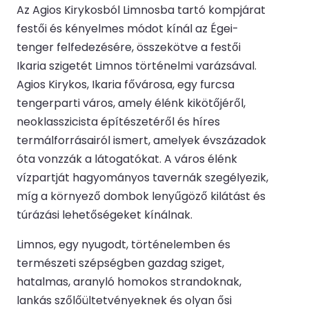
Az Agios Kirykosból Limnosba tartó kompjárat
festői és kényelmes módot kínál az Égei-
tenger felfedezésére, összekötve a festői
Ikaria szigetét Limnos történelmi varázsával.
Agios Kirykos, Ikaria fővárosa, egy furcsa
tengerparti város, amely élénk kikötőjéről,
neoklasszicista építészetéről és híres
termálforrásairól ismert, amelyek évszázadok
óta vonzzák a látogatókat. A város élénk
vízpartját hagyományos tavernák szegélyezik,
míg a környező dombok lenyűgöző kilátást és
túrázási lehetőségeket kínálnak.
Limnos, egy nyugodt, történelemben és
természeti szépségben gazdag sziget,
hatalmas, aranyló homokos strandoknak,
lankás szőlőültetvényeknek és olyan ősi