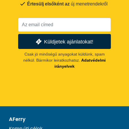
Értesülj elsőként az
új menetrendekről
Küldjetek ajánlatokat!
Csak jó minőségű anyagokat küldünk, spam
nélkül. Bármikor leiratkozhatsz.
Adatvédelmi
irányelvek
AFerry
Komp úti célok