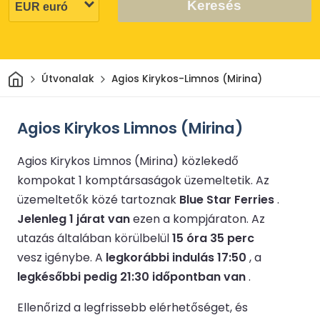
Keresés
Otthon
Útvonalak
Agios Kirykos-Limnos (Mirina)
Agios Kirykos Limnos (Mirina)
Agios Kirykos Limnos (Mirina) közlekedő
kompokat 1 komptársaságok üzemeltetik.
Az
üzemeltetők közé tartoznak
Blue Star Ferries
.
Jelenleg 1 járat van
ezen a kompjáraton.
Az
utazás általában körülbelül
15 óra 35 perc
vesz igénybe.
A
legkorábbi indulás 17:50
, a
legkésőbbi pedig 21:30 időpontban van
.
Ellenőrizd a legfrissebb elérhetőséget, és