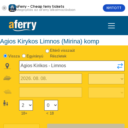
aFerry - Cheap ferry tickets
NYITOTT
Megnyitás az aFerry alkalmazásban
Agios Kirykos Limnos (Mirina) komp
Eltérő visszaút
Vissza
Egyirányú
Részletek
18+
< 18