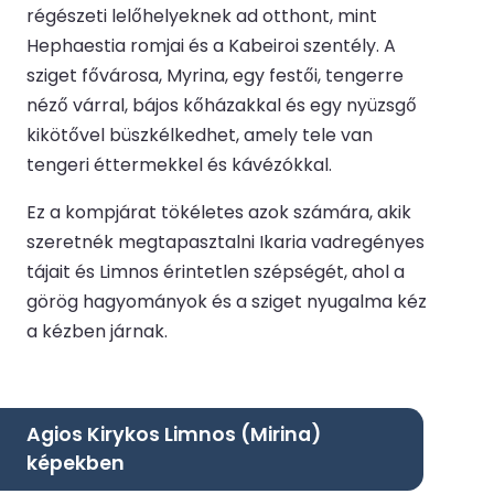
régészeti lelőhelyeknek ad otthont, mint
Hephaestia romjai és a Kabeiroi szentély. A
sziget fővárosa, Myrina, egy festői, tengerre
néző várral, bájos kőházakkal és egy nyüzsgő
kikötővel büszkélkedhet, amely tele van
tengeri éttermekkel és kávézókkal.
Ez a kompjárat tökéletes azok számára, akik
szeretnék megtapasztalni Ikaria vadregényes
tájait és Limnos érintetlen szépségét, ahol a
görög hagyományok és a sziget nyugalma kéz
a kézben járnak.
Agios Kirykos Limnos (Mirina)
képekben