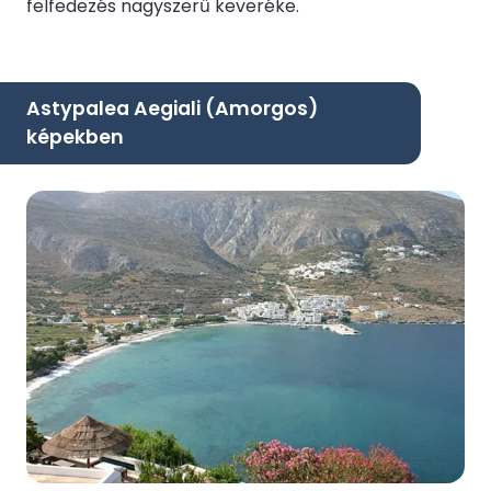
felfedezés nagyszerű keveréke.
Astypalea Aegiali (Amorgos)
képekben