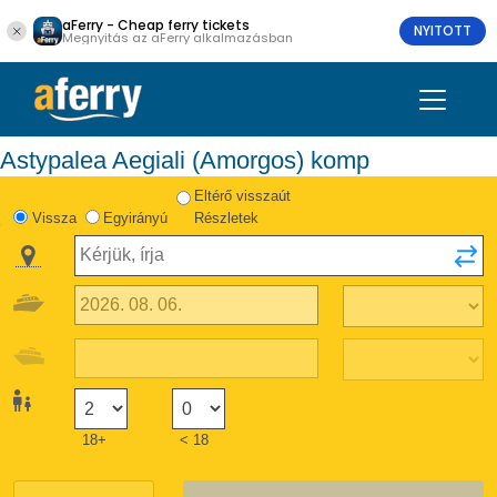
aFerry - Cheap ferry tickets
NYITOTT
Megnyitás az aFerry alkalmazásban
Astypalea Aegiali (Amorgos) komp
Eltérő visszaút
Vissza
Egyirányú
Részletek
18+
< 18