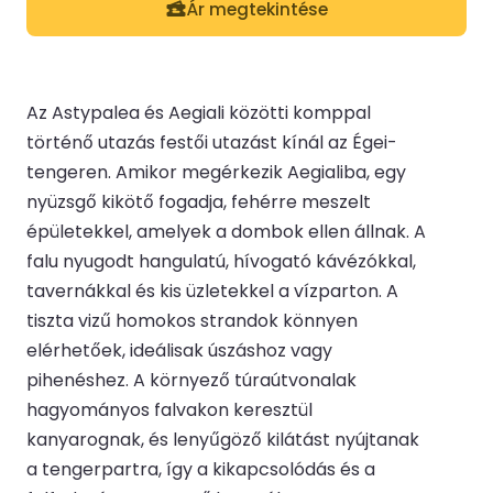
Ár megtekintése
Az Astypalea és Aegiali közötti komppal
történő utazás festői utazást kínál az Égei-
tengeren. Amikor megérkezik Aegialiba, egy
nyüzsgő kikötő fogadja, fehérre meszelt
épületekkel, amelyek a dombok ellen állnak. A
falu nyugodt hangulatú, hívogató kávézókkal,
tavernákkal és kis üzletekkel a vízparton. A
tiszta vizű homokos strandok könnyen
elérhetőek, ideálisak úszáshoz vagy
pihenéshez. A környező túraútvonalak
hagyományos falvakon keresztül
kanyarognak, és lenyűgöző kilátást nyújtanak
a tengerpartra, így a kikapcsolódás és a