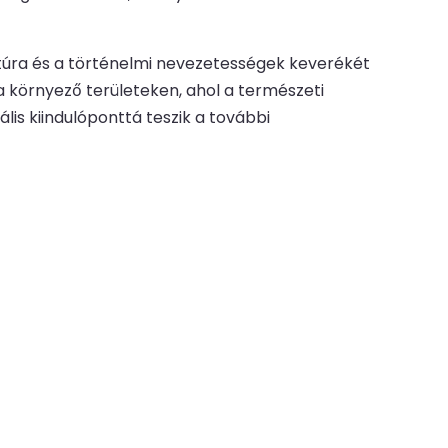
túra és a történelmi nevezetességek keverékét
a környező területeken, ahol a természeti
is kiindulóponttá teszik a további