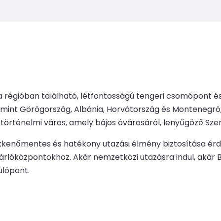
glia régióban található, létfontosságú tengeri csomópont 
 mint Görögország, Albánia, Horvátország és Montenegró,
y történelmi város, amely bájos óvárosáról, lenyűgöző Szent
ökkenőmentes és hatékony utazási élmény biztosítása ér
sárlóközpontokhoz. Akár nemzetközi utazásra indul, akár B
ulópont.