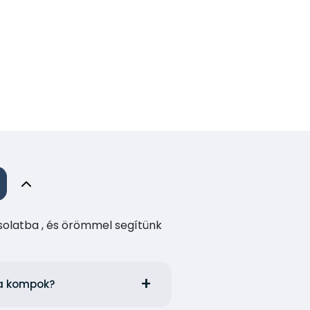
csolatba , és örömmel segítünk
ija kompok?