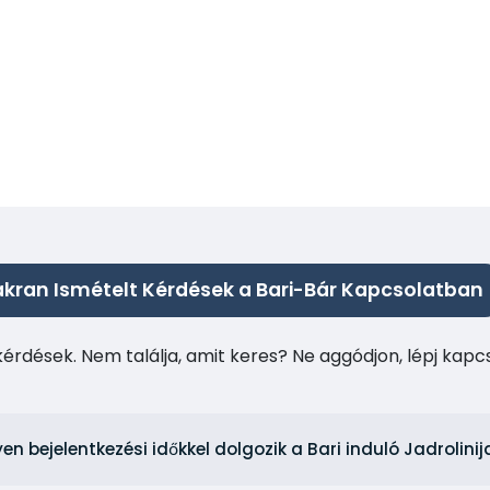
kran Ismételt Kérdések a Bari-Bár Kapcsolatban
kérdések. Nem találja, amit keres? Ne aggódjon, lépj kap
yen bejelentkezési időkkel dolgozik a Bari induló Jadrolin