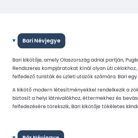
Bari Névjegye
Bari kikötője, amely Olaszország adriai partján, Pu
Rendszeres kompjáratokat kínál olyan úti célokhoz,
felfedező turisták és üzleti utazók számára. Bari eg
A kikötő modern létesítményekkel rendelkezik a z
biztosít a helyi látnivalókhoz, éttermekhez és bevá
felfedezésére törekszik, Bari kikötője tökéletes kiind
Bár Névjegye