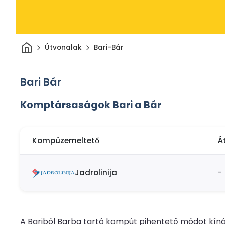
Otthon
Útvonalak
Bari-Bár
Bari Bár
Komptársaságok Bari a Bár
Kompüzemeltető
Á
Jadrolinija
-
A Bariból Barba tartó kompút pihentető módot kínál