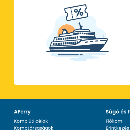
AFerry
Súgó és 
Komp úti célok
Fiókom
Komptársaságok
Érintkezés