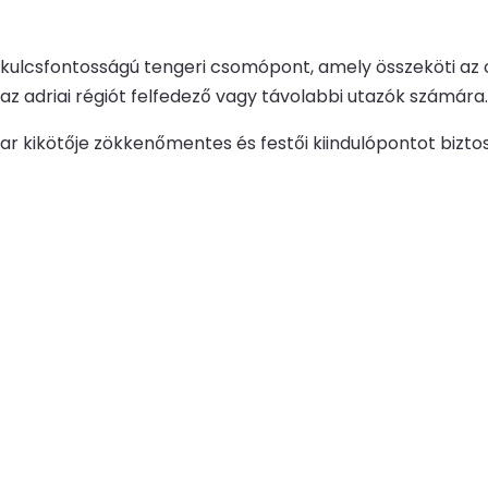
s kulcsfontosságú tengeri csomópont, amely összeköti az o
z adriai régiót felfedező vagy távolabbi utazók számára.
 Bar kikötője zökkenőmentes és festői kiindulópontot bizto