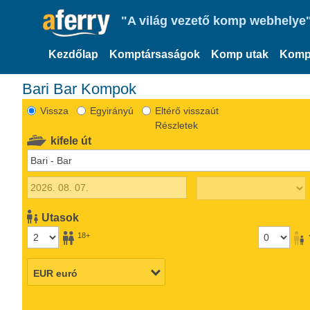
"A világ vezető komp webhelye"
Kezdőlap
Komptársaságok
Komp utak
Komp
Bari Bar Kompok
Vissza
Egyirányú
Eltérő visszaút
Részletek
kifele út
Utasok
18+