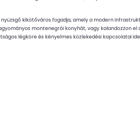
nyüzsgő kikötőváros fogadja, amely a modern infrastruk
 a hagyományos montenegrói konyhát, vagy kalandozzon el 
ságos légköre és kényelmes közlekedési kapcsolatai ideál