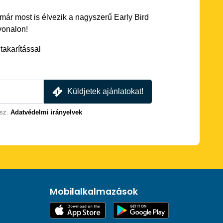
 már most is élvezik a nagyszerű Early Bird
vonalon!
akarítással
Küldjetek ajánlatokat!
sz.
Adatvédelmi irányelvek
Mobilalkalmazások