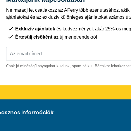
Ne maradj le, csatlakozz az AFerry több ezer utasához, akik
ajánlatokat és az exkluzív különleges ajánlatokat számos út
Exkluzív ajánlatok
és kedvezmények akár 25%-os megt
Értesülj elsőként az
új menetrendekről
Csak jó minőségű anyagokat küldünk, spam nélkül. Bármikor leiratkozhat
hasznos információk