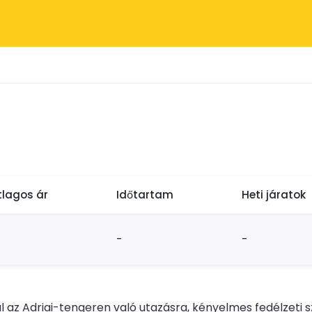
tlagos ár
Időtartam
Heti járatok
-
-
 az Adriai-tengeren való utazásra, kényelmes fedélzeti s