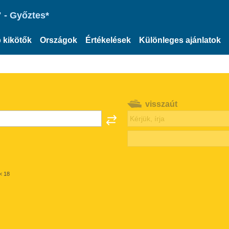
 - Győztes*
 kikötők
Országok
Értékelések
Különleges ajánlatok
visszaút
< 18