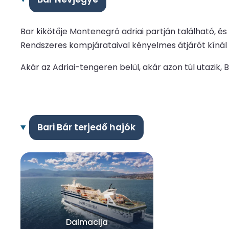
Bar kikötője Montenegró adriai partján található, é
Rendszeres kompjárataival kényelmes átjárót kínál a
Akár az Adriai-tengeren belül, akár azon túl utazik,
Bari Bár terjedő hajók
Dalmacija