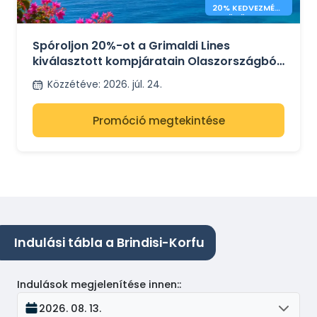
20% KEDVEZMÉNY
A GÖRÖG
KOMPOKRA
Spóroljon 20%-ot a Grimaldi Lines
kiválasztott kompjáratain Olaszországból
Görögországba
Közzétéve
:
2026. júl. 24.
Promóció megtekintése
Indulási tábla a Brindisi-Korfu
Indulások megjelenítése innen:
:
2026. 08. 13.