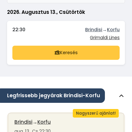
2026. Augusztus 13., Csütörtök
22:30
Brindisi
→
Korfu
Grimaldi Lines
Keresés
Legfrissebb jegyárak Brindisi-Korfu
Nagyszerű ajánlat!
Brindisi
→
Korfu
aug. 13., Cs 22:30