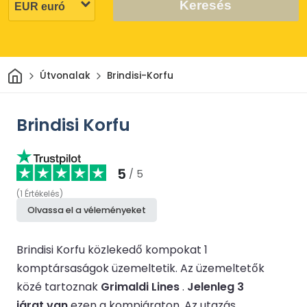
Keresés
Otthon
Útvonalak
Brindisi-Korfu
Brindisi Korfu
5
/ 5
(
1
Értékelés
)
Olvassa el a véleményeket
Brindisi Korfu közlekedő kompokat 1
komptársaságok üzemeltetik.
Az üzemeltetők
közé tartoznak
Grimaldi Lines
.
Jelenleg 3
járat van
ezen a kompjáraton.
Az utazás