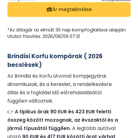
Ár megtekintése
*Az átlagár az elmúlt 30 nap kompfoglalásai alapján.
Utolsó frissítés: 2026/08/09 07:31
Brindisi Korfu kompárak ( 2026
becslések)
Az Brindisi és Korfu útvonal kompjegyárai
dinamikusak, és a kereslet, a rendelkezésre
állás és a foglalási idő előrehaladásától
függően változnak.
👉
A tipikus árak 90 EUR és 423 EUR feletti
összeg között mozognak, az évszaktól és a
jármű típusától függően.
A legtöbb autóval
utazó
90 EUR és 417 EUR közötti árat várhat