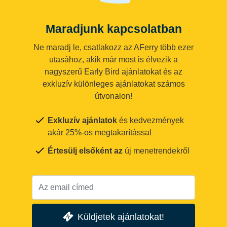
Maradjunk kapcsolatban
Ne maradj le, csatlakozz az AFerry több ezer
utasához, akik már most is élvezik a
nagyszerű Early Bird ajánlatokat és az
exkluzív különleges ajánlatokat számos
útvonalon!
Exkluzív ajánlatok
és kedvezmények
akár 25%-os megtakarítással
Értesülj elsőként az
új menetrendekről
Küldjetek ajánlatokat!