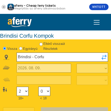
aFerry - Cheap ferry tickets
NYITOTT
Megnyitás az aFerry alkalmazásban
Brindisi Corfu Kompok
Eltérő visszaút
Vissza
Egyirányú
Részletek
18+
< 18