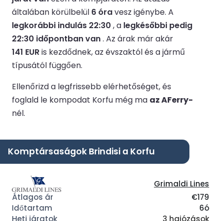
általában körülbelül
6 óra
vesz igénybe.
A
legkorábbi indulás 22:30
, a
legkésőbbi pedig
22:30 időpontban van
.
Az árak már akár
141 EUR
is kezdődnek, az évszaktól és a jármű
típusától függően.
Ellenőrizd a legfrissebb elérhetőséget, és
foglald le kompodat Korfu még ma
az AFerry-
nél.
Komptársaságok Brindisi a Korfu
Grimaldi Lines
€179
6ó
3 hajózások