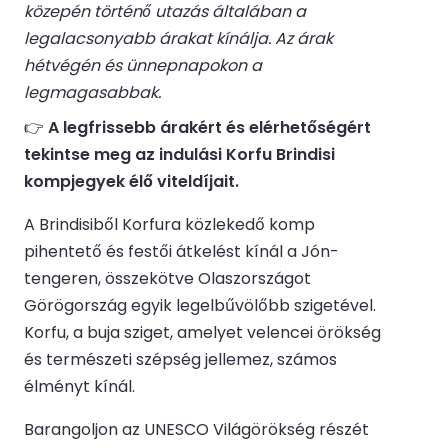
közepén történő utazás általában a
legalacsonyabb árakat kínálja. Az árak
hétvégén és ünnepnapokon a
legmagasabbak.
👉
A legfrissebb árakért és elérhetőségért
tekintse meg az indulási Korfu Brindisi
kompjegyek élő viteldíjait.
A Brindisiből Korfura közlekedő komp
pihentető és festői átkelést kínál a Jón-
tengeren, összekötve Olaszországot
Görögország egyik legelbűvölőbb szigetével.
Korfu, a buja sziget, amelyet velencei örökség
és természeti szépség jellemez, számos
élményt kínál.
Barangoljon az UNESCO Világörökség részét