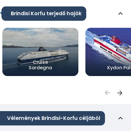
Brindisi Korfu terjedő hajók
Cruise
Sardegna
Kydon Pa
Vélemények Brindisi-Korfu céljából