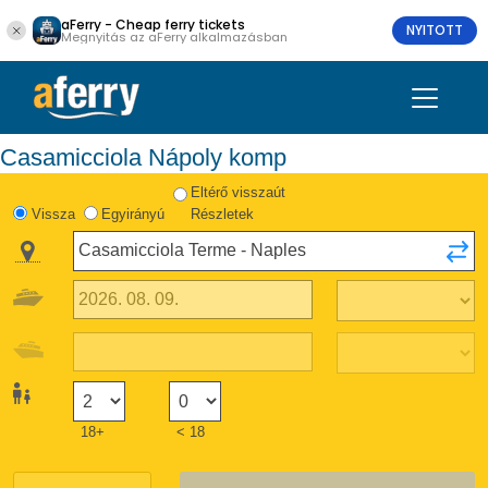
aFerry - Cheap ferry tickets
NYITOTT
Megnyitás az aFerry alkalmazásban
Casamicciola Nápoly komp
Eltérő visszaút
Vissza
Egyirányú
Részletek
18+
< 18