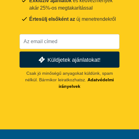
Exkluzív ajánlatok
és kedvezmények
akár 25%-os megtakarítással
Értesülj elsőként az
új menetrendekről
Küldjetek ajánlatokat!
Csak jó minőségű anyagokat küldünk, spam
nélkül. Bármikor leiratkozhatsz.
Adatvédelmi
irányelvek