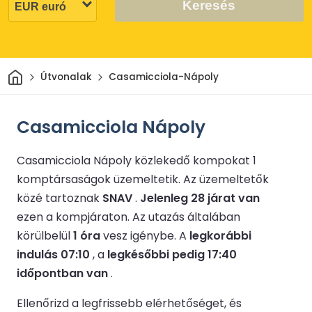
Keresés
Otthon
Útvonalak
Casamicciola-Nápoly
Casamicciola Nápoly
Casamicciola Nápoly közlekedő kompokat 1
komptársaságok üzemeltetik.
Az üzemeltetők
közé tartoznak
SNAV
.
Jelenleg 28 járat van
ezen a kompjáraton.
Az utazás általában
körülbelül
1 óra
vesz igénybe.
A
legkorábbi
indulás 07:10
, a
legkésőbbi pedig 17:40
időpontban van
.
Ellenőrizd a legfrissebb elérhetőséget, és