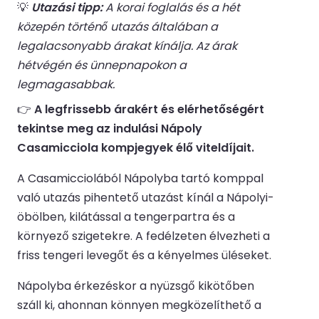
💡
Utazási tipp:
A korai foglalás és a hét
közepén történő utazás általában a
legalacsonyabb árakat kínálja. Az árak
hétvégén és ünnepnapokon a
legmagasabbak.
👉
A legfrissebb árakért és elérhetőségért
tekintse meg az indulási Nápoly
Casamicciola kompjegyek élő viteldíjait.
A Casamicciolából Nápolyba tartó komppal
való utazás pihentető utazást kínál a Nápolyi-
öbölben, kilátással a tengerpartra és a
környező szigetekre. A fedélzeten élvezheti a
friss tengeri levegőt és a kényelmes üléseket.
Nápolyba érkezéskor a nyüzsgő kikötőben
száll ki, ahonnan könnyen megközelíthető a