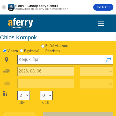
aFerry - Cheap ferry tickets
NYITOTT
Megnyitás az aFerry alkalmazásban
Chios Kompok
Eltérő visszaút
Vissza
Egyirányú
Részletek
18+
< 18