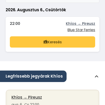
2026. Augusztus 6., Csütörtök
22:00
Khíos → Pireusz
Blue Star Ferries
Keresés
Legfrissebb jegyárak Khíos
Khíos
→
Pireusz
aug. 6., Cs 22:00