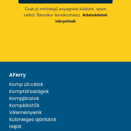
Csak jó minőségű anyagokat küldünk, spam
nélkül. Bármikor leiratkozhatsz.
Adatvédelmi
irányelvek
AFerry
Komp úti célok
Komptársaságok
Kompjáratok
Kompkikötők
Véleményeink
Különleges ajánlatok
Hajók