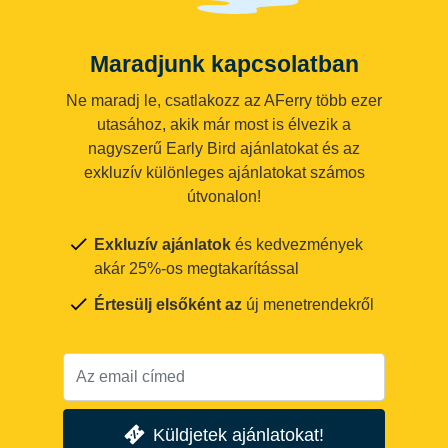
Maradjunk kapcsolatban
Ne maradj le, csatlakozz az AFerry több ezer
utasához, akik már most is élvezik a
nagyszerű Early Bird ajánlatokat és az
exkluzív különleges ajánlatokat számos
útvonalon!
Exkluzív ajánlatok
és kedvezmények
akár 25%-os megtakarítással
Értesülj elsőként az
új menetrendekről
Küldjetek ajánlatokat!