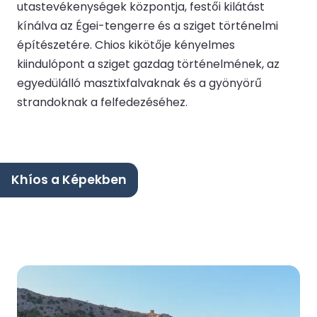
utastevékenységek központja, festői kilátást
kínálva az Égei-tengerre és a sziget történelmi
építészetére. Chios kikötője kényelmes
kiindulópont a sziget gazdag történelmének, az
egyedülálló masztixfalvaknak és a gyönyörű
strandoknak a felfedezéséhez.
Khíos a Képekben