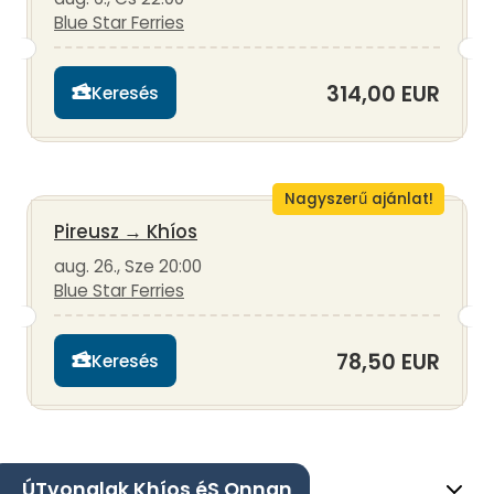
Blue Star Ferries
314,00 EUR
Keresés
Nagyszerű ajánlat!
Pireusz
→
Khíos
aug. 26., Sze 20:00
Blue Star Ferries
78,50 EUR
Keresés
ÚTvonalak Khíos éS Onnan