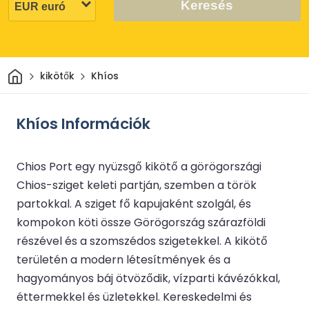
Keresés
Otthon
kikötők
Khíos
Khíos Információk
Chios Port egy nyüzsgő kikötő a görögországi
Chios-sziget keleti partján, szemben a török
partokkal. A sziget fő kapujaként szolgál, és
kompokon köti össze Görögország szárazföldi
részével és a szomszédos szigetekkel. A kikötő
területén a modern létesítmények és a
hagyományos báj ötvöződik, vízparti kávézókkal,
éttermekkel és üzletekkel. Kereskedelmi és