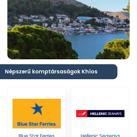
Népszerű komptársaságok Khíos
Blue Star Ferries
Hellenic Seaways