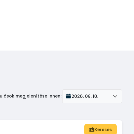
ulások megjelenítése innen:
:
2026. 08. 10.
Keresés