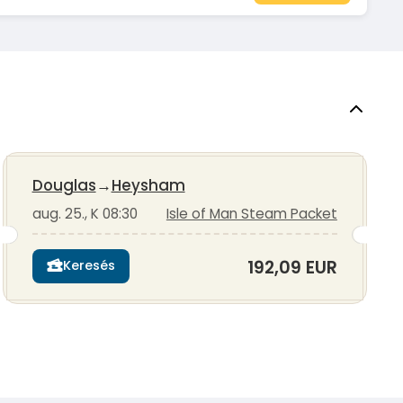
Douglas
→
Heysham
aug. 25., K 08:30
Isle of Man Steam Packet
192,09 EUR
Keresés