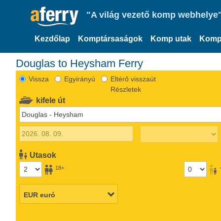
"A világ vezető komp webhelye"
Kezdőlap
Komptársaságok
Komp utak
Komp
Douglas to Heysham Ferry
Vissza
Egyirányú
Eltérő visszaút
Részletek
kifele út
Utasok
18+