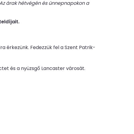
a. Az árak hétvégén és ünnepnapokon a
ldíjait.
a érkezünk. Fedezzük fel a Szent Patrik-
ctet és a nyüzsgő Lancaster városát.