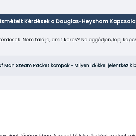
Ismételt Kérdések a Douglas-Heysham Kapcsol
kérdések. Nem találja, amit keres? Ne aggódjon, lépj kap
 of Man Steam Packet kompok - Milyen időkkel jelentkezik
n-sziget fővárosában. A sziget fő kikötőjeként szolgál, m