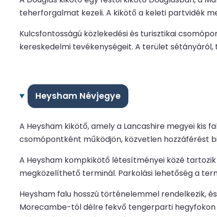
teherforgalmat kezeli. A kikötő a keleti partvidék me
Kulcsfontosságú közlekedési és turisztikai csomópon
kereskedelmi tevékenységeit. A terület sétányáról, tö
Heysham Névjegye
A Heysham kikötő, amely a Lancashire megyei kis fa
csomópontként működjön, közvetlen hozzáférést bizt
A Heysham kompkikötő létesítményei közé tartozik
megközelíthető terminál. Parkolási lehetőség a term
Heysham falu hosszú történelemmel rendelkezik, és 
Morecambe-tól délre fekvő tengerparti hegyfokon ta