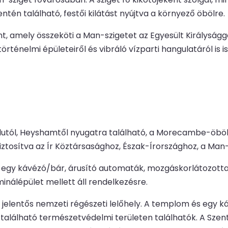
ntén található, festői kilátást nyújtva a környező öbölre.
t, amely összeköti a Man-szigetet az Egyesült Királyságga
rténelmi épületeiről és vibráló vízparti hangulatáról is i
lutól, Heyshamtől nyugatra található, a Morecambe-öbölr
osítva az Ír Köztársasághoz, Észak-Írországhoz, a Man-s
 egy kávézó/bár, árusító automaták, mozgáskorlátozotta
inálépület mellett áll rendelkezésre.
jelentős nemzeti régészeti lelőhely. A templom és egy ká
lálható természetvédelmi területen találhatók. A Szent 