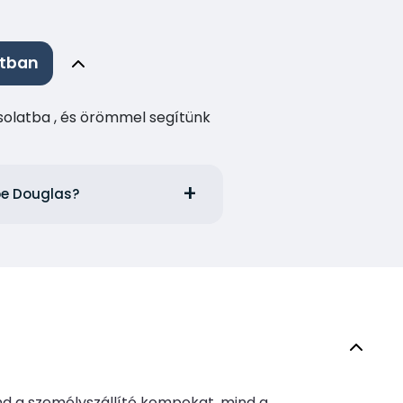
atban
csolatba , és örömmel segítünk
 be Douglas?
ind a személyszállító kompokat, mind a