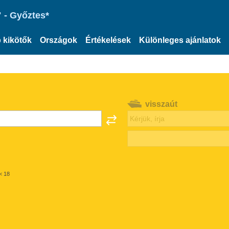
 - Győztes*
 kikötők
Országok
Értékelések
Különleges ajánlatok
visszaút
< 18