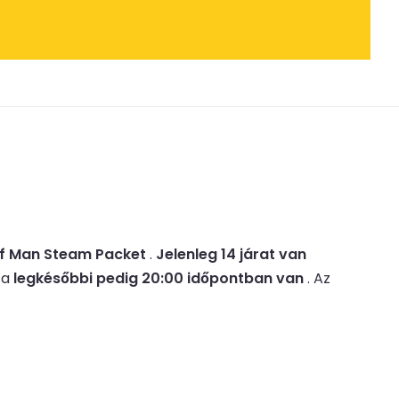
 of Man Steam Packet
.
Jelenleg 14 járat van
 a
legkésőbbi pedig 20:00 időpontban van
.
Az