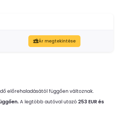
Ár megtekintése
 idő előrehaladásától függően változnak.
függően.
A legtöbb autóval utazó
253 EUR és