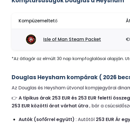
Komptársaságok Douglas a Heysham
Kompüzemeltető
Á
Isle of Man Steam Packet
€
*Az átlagár az elmúlt 30 nap kompfoglalásai alapján. Uto
Douglas Heysham kompárak ( 2026 bec
Az Douglas és Heysham útvonal kompjegyárai dinamiku
👉
A tipikus árak 253 EUR és 253 EUR feletti össz
253 EUR közötti árat várhat útra
, bár a csúcsidő
Autók (sofőrrel együtt)
: Autótól
253 EUR Ár egy