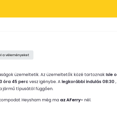
el a véleményeket
ságok üzemeltetik.
Az üzemeltetők közé tartoznak
Isle
3 óra 45 perc
vesz igénybe.
A
legkorábbi indulás 08:30
,
a jármű típusától függően.
d le kompodat Heysham még ma
az AFerry-
nél.