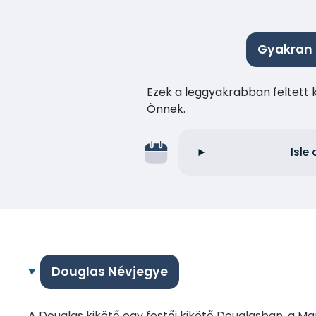
Gyakran 
Ezek a leggyakrabban feltett 
Önnek.
Isle
Douglas Névjegye
A Douglas kikötő egy festői kikötő Douglasban, a Ma