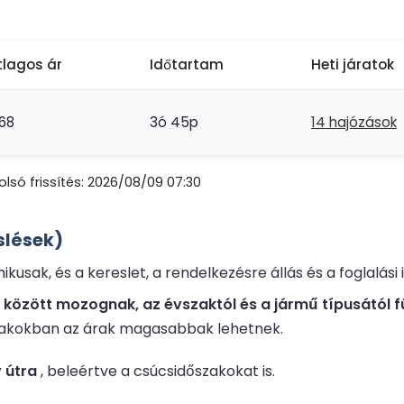
tlagos ár
Időtartam
Heti járatok
68
3ó 45p
14 hajózások
lsó frissítés: 2026/08/09 07:30
slések)
sak, és a kereslet, a rendelkezésre állás és a foglalási
eg között mozognak, az évszaktól és a jármű típusától 
szakokban az árak magasabbak lehetnek.
 útra
, beleértve a csúcsidőszakokat is.