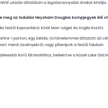
örténő utazás általában a legalacsonyabb árakat kínálj
se meg az indulási Heysham Douglas kompjegyek élő vite
festői kapcsolatot kínál Man-sziget és Anglia között.
re-i parton, egy békés, történelemmel átitatott úti célr
 part menti ösvényekről, vagy pihenjünk a festői faluban.
lesebb körű látnivalóihoz, beleértve a közeli Lake Distri