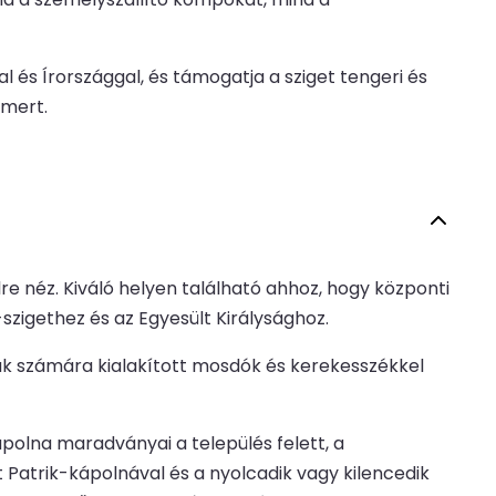
l és Írországgal, és támogatja a sziget tengeri és
smert.
e néz. Kiváló helyen található ahhoz, hogy központi
zigethez és az Egyesült Királysághoz.
k számára kialakított mosdók és kerekesszékkel
polna maradványai a település felett, a
Patrik-kápolnával és a nyolcadik vagy kilencedik