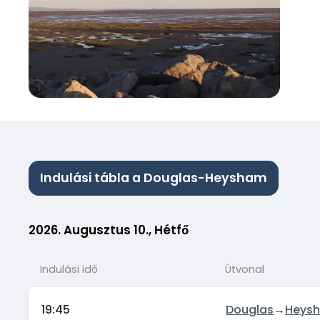
Indulási tábla a Douglas-Heysham
2026. Augusztus 10., Hétfő
Indulási idő
Útvonal
19:45
Douglas
→
Heys