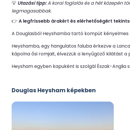
💡
Utazási tipp:
A korai foglalás és a hét közepén t
legmagasabbak.
👉
A legfrissebb árakért és elérhetőségért tekint
A Douglasból Heyshamba tartó kompút kényelmes és 
Heyshamba, egy hangulatos faluba érkezve a Lancashi
kápolna ősi romjait, élvezzük a lenyűgöző kilátást a
Heysham egyben kapuként is szolgál Észak-Anglia szé
Douglas Heysham képekben