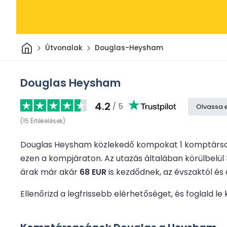
Otthon
Útvonalak
Douglas-Heysham
Douglas Heysham
4.2
/ 5
Olvassa 
(
15
Értékelések
)
Douglas Heysham közlekedő kompokat 1 komptársa
ezen a kompjáraton.
Az utazás általában körülbelül
árak már akár
68 EUR
is kezdődnek, az évszaktól és 
Ellenőrizd a legfrissebb elérhetőséget, és foglal