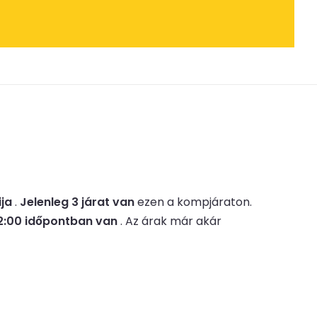
ija
.
Jelenleg 3 járat van
ezen a kompjáraton.
2:00 időpontban van
.
Az árak már akár