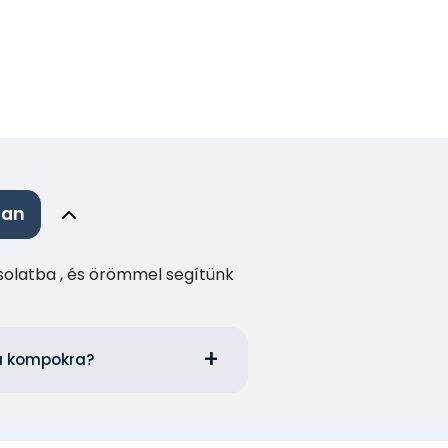
ban
csolatba , és örömmel segítünk
ija kompokra?