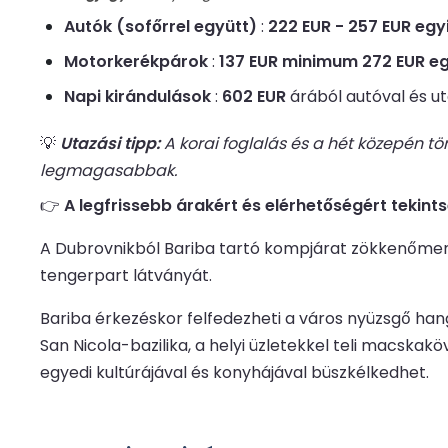
Autók (sofőrrel együtt)
:
222 EUR - 257 EUR egy
Motorkerékpárok
:
137 EUR minimum 272 EUR e
Napi kirándulások
:
602 EUR
árából autóval és ut
💡
Utazási tipp:
A korai foglalás és a hét közepén t
legmagasabbak.
👉
A legfrissebb árakért és elérhetőségért tekints
A Dubrovnikból Bariba tartó kompjárat zökkenőmentes
tengerpart látványát.
Bariba érkezéskor felfedezheti a város nyüzsgő han
San Nicola-bazilika, a helyi üzletekkel teli macskak
egyedi kultúrájával és konyhájával büszkélkedhet.