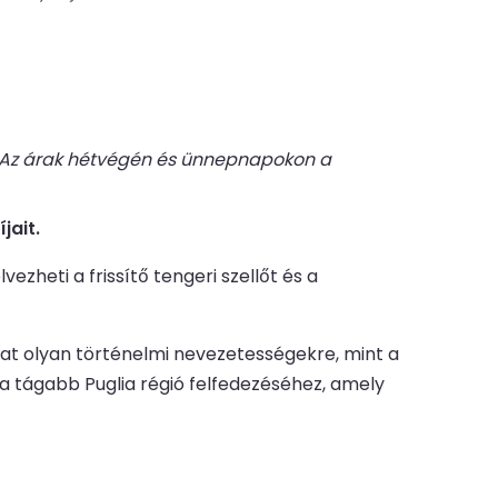
a. Az árak hétvégén és ünnepnapokon a
jait.
zheti a frissítő tengeri szellőt és a
hat olyan történelmi nevezetességekre, mint a
t a tágabb Puglia régió felfedezéséhez, amely