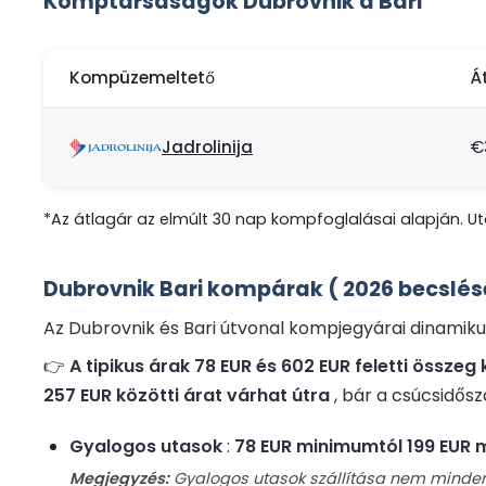
Komptársaságok Dubrovnik a Bari
Kompüzemeltető
Á
Jadrolinija
€
*Az átlagár az elmúlt 30 nap kompfoglalásai alapján. Uto
Dubrovnik Bari kompárak ( 2026 becslés
Az Dubrovnik és Bari útvonal kompjegyárai dinamikusa
👉
A tipikus árak 78 EUR és 602 EUR feletti össze
257 EUR közötti árat várhat útra
, bár a csúcsidő
Gyalogos utasok
:
78 EUR minimumtól 199 EUR
Megjegyzés:
Gyalogos utasok szállítása nem minden ú