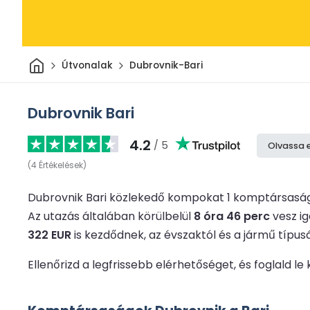
Otthon
Útvonalak
Dubrovnik-Bari
Dubrovnik Bari
4.2
/ 5
Olvassa 
(
4
Értékelések
)
Dubrovnik Bari közlekedő kompokat 1 komptársasá
Az utazás általában körülbelül
8 óra 46 perc
vesz i
322 EUR
is kezdődnek, az évszaktól és a jármű típus
Ellenőrizd a legfrissebb elérhetőséget, és foglald