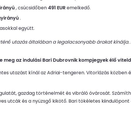
irányú
, csúcsidőben
491 EUR
emelkedő.
gyirányú
.
asokkal együtt.
örténő utazás általában a legalacsonyabb árakat kínálj
e meg az indulási Bari Dubrovnik kompjegyek élő viteldí
 utazást kínál az Adriai-tengeren. Vitorlázás közben élve
gulatát, gazdag történelmét és vibráló óvárosát. Számít
öves utcák és a nyüzsgő kikötő. Bari tökéletes kiindulópon