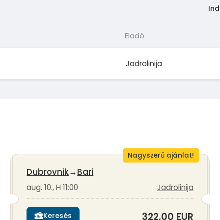
Ind
Eladó
Jadrolinija
Nagyszerű ajánlat!
Dubrovnik
→
Bari
aug. 10., H 11:00
Jadrolinija
322,00 EUR
Keresés