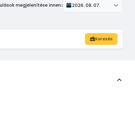
ulások megjelenítése innen:
:
2026. 08. 07.
Keresés