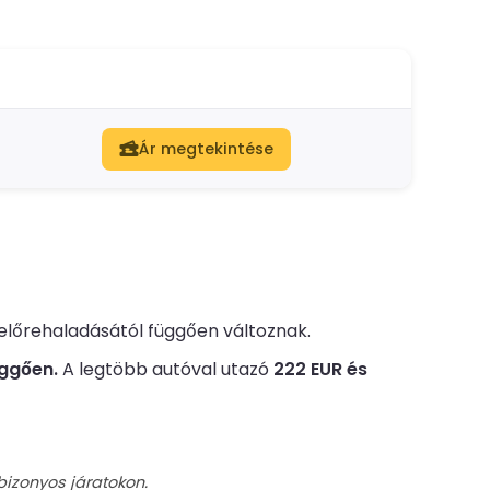
Ár megtekintése
ő előrehaladásától függően változnak.
üggően.
A legtöbb autóval utazó
222 EUR és
bizonyos járatokon.