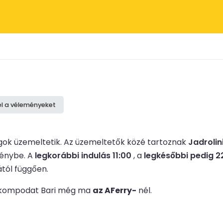
el a véleményeket
gok üzemeltetik.
Az üzemeltetők közé tartoznak
Jadrolin
génybe.
A
legkorábbi indulás 11:00
, a
legkésőbbi pedig 2
ától függően.
 le kompodat Bari még ma
az AFerry-
nél.