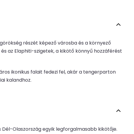
lágörökség részét képező városba és a környező
és az Elaphiti-szigetek, a kikötő könnyű hozzáférést
ros ikonikus falait fedezi fel, akár a tengerparton
iai kalandhoz.
és Dél-Olaszország egyik legforgalmasabb kikötője.