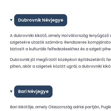
Dubrovnik Névjegye
A dubrovniki kikötő, amely Horvátország lenyűgöző 
szigetekre utazók számára. Rendszeres kompjáratokka
biztosít a kulturális felfedezésekhez és a szigeti pih
Dubrovnik jól megőrzött középkori építészetéről, fes
pihen, akár a szigetek között ugrál, a dubrovniki kik
Bari Névjegye
Bari kikötője, amely Olaszország adriai partján, Pu