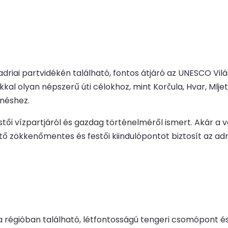
adriai partvidékén található, fontos átjáró az UNESCO Vi
l olyan népszerű úti célokhoz, mint Korčula, Hvar, Mljet 
enéshez.
tői vízpartjáról és gazdag történelméről ismert. Akár a vá
ötő zökkenőmentes és festői kiindulópontot biztosít az adr
glia régióban található, létfontosságú tengeri csomópont 