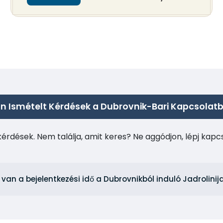
n Ismételt Kérdések a Dubrovnik-Bari Kapcsolat
kérdések. Nem találja, amit keres? Ne aggódjon, lépj kap
 van a bejelentkezési idő a Dubrovnikból induló Jadrolin