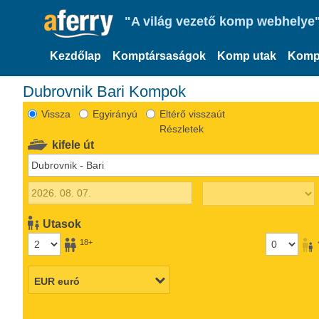
"A világ vezető komp webhelye"
Kezdőlap
Komptársaságok
Komp utak
Komp
Dubrovnik Bari Kompok
Vissza
Egyirányú
Eltérő visszaút
Részletek
kifele út
Utasok
18+