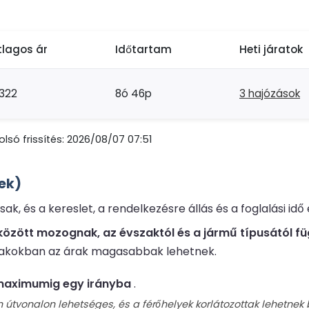
tlagos ár
Időtartam
Heti járatok
322
8ó 46p
3 hajózások
lsó frissítés: 2026/08/07 07:51
ek)
k, és a kereslet, a rendelkezésre állás és a foglalási id
g között mozognak, az évszaktól és a jármű típusától f
szakokban az árak magasabbak lehetnek.
 maximumig egy irányba
.
tvonalon lehetséges, és a férőhelyek korlátozottak lehetnek 