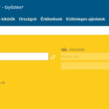
 - Győztes*
 kikötők
Országok
Értékelések
Különleges ajánlatok
visszaút
< 18