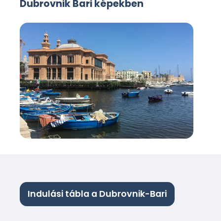
Dubrovnik Bari képekben
Indulási tábla a Dubrovnik-Bari