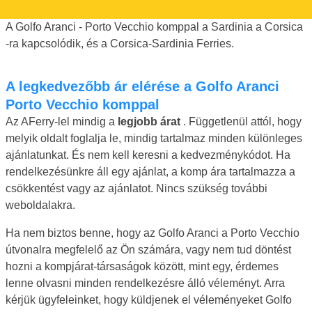
A Golfo Aranci - Porto Vecchio komppal a Sardinia a Corsica
-ra kapcsolódik, és a Corsica-Sardinia Ferries.
A legkedvezőbb ár elérése a Golfo Aranci
Porto Vecchio komppal
Az AFerry-lel mindig a
legjobb árat
. Függetlenül attól, hogy
melyik oldalt foglalja le, mindig tartalmaz minden különleges
ajánlatunkat. És nem kell keresni a kedvezménykódot. Ha
rendelkezésünkre áll egy ajánlat, a komp ára tartalmazza a
csökkentést vagy az ajánlatot. Nincs szükség további
weboldalakra.
Ha nem biztos benne, hogy az Golfo Aranci a Porto Vecchio
útvonalra megfelelő az Ön számára, vagy nem tud döntést
hozni a kompjárat-társaságok között, mint egy, érdemes
lenne olvasni minden rendelkezésre álló véleményt. Arra
kérjük ügyfeleinket, hogy küldjenek el véleményeket Golfo