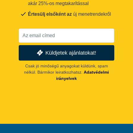
akár 25%-os megtakarítással
Értesülj elsőként az
új menetrendekről
Küldjetek ajánlatokat!
Csak jó minőségű anyagokat küldünk, spam
nélkül. Bármikor leiratkozhatsz.
Adatvédelmi
irányelvek