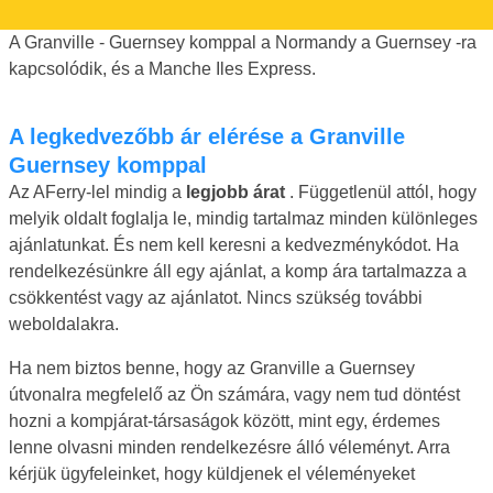
A Granville - Guernsey komppal a Normandy a Guernsey -ra
kapcsolódik, és a Manche Iles Express.
A legkedvezőbb ár elérése a Granville
Guernsey komppal
Az AFerry-lel mindig a
legjobb árat
. Függetlenül attól, hogy
melyik oldalt foglalja le, mindig tartalmaz minden különleges
ajánlatunkat. És nem kell keresni a kedvezménykódot. Ha
rendelkezésünkre áll egy ajánlat, a komp ára tartalmazza a
csökkentést vagy az ajánlatot. Nincs szükség további
weboldalakra.
Ha nem biztos benne, hogy az Granville a Guernsey
útvonalra megfelelő az Ön számára, vagy nem tud döntést
hozni a kompjárat-társaságok között, mint egy, érdemes
lenne olvasni minden rendelkezésre álló véleményt. Arra
kérjük ügyfeleinket, hogy küldjenek el véleményeket