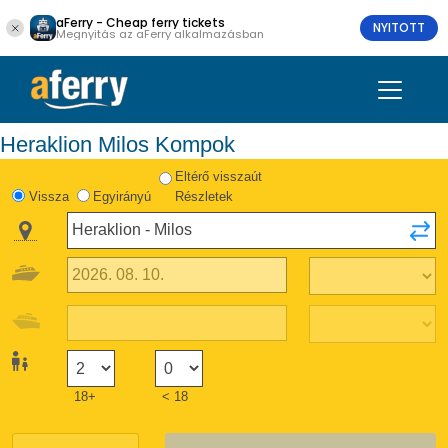
aFerry - Cheap ferry tickets
NYITOTT
Megnyitás az aFerry alkalmazásban
Heraklion Milos Kompok
Eltérő visszaút
Vissza
Egyirányú
Részletek
18+
< 18