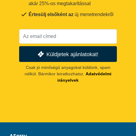
akár 25%-os megtakarítással
Értesülj elsőként az
új menetrendekről
Küldjetek ajánlatokat!
Csak jó minőségű anyagokat küldünk, spam
nélkül. Bármikor leiratkozhatsz.
Adatvédelmi
irányelvek
AFerry