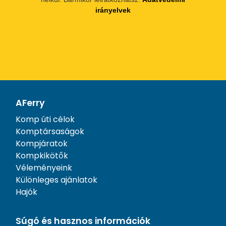
irányelvek
AFerry
Komp úti célok
Komptársaságok
Kompjáratok
Kompkikötők
Véleményeink
Különleges ajánlatok
Hajók
Súgó és hasznos információk