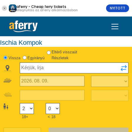
aFerry - Cheap ferry tickets
NYITOTT
Megnyitás az aFerry alkalmazásban
Ischia Kompok
Eltérő visszaút
Vissza
Egyirányú
Részletek
18+
< 18