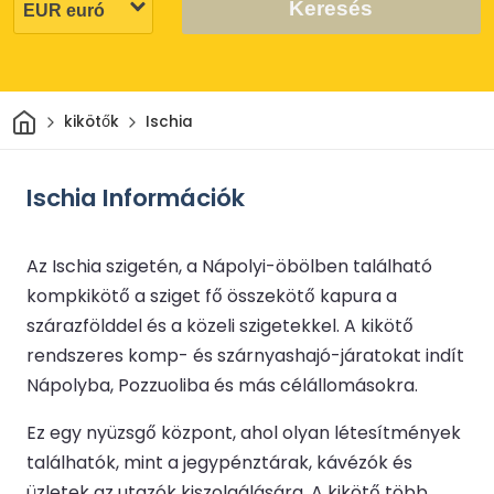
Keresés
Otthon
kikötők
Ischia
Ischia Információk
Az Ischia szigetén, a Nápolyi-öbölben található
kompkikötő a sziget fő összekötő kapura a
szárazfölddel és a közeli szigetekkel. A kikötő
rendszeres komp- és szárnyashajó-járatokat indít
Nápolyba, Pozzuoliba és más célállomásokra.
Ez egy nyüzsgő központ, ahol olyan létesítmények
találhatók, mint a jegypénztárak, kávézók és
üzletek az utazók kiszolgálására. A kikötő több