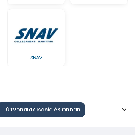
SNAV
ÚTvonalak Ischia éS Onnan