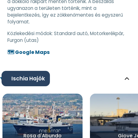
a dokkoló rakpart mentén történik. A beszállás
ugyanazon a területen történik, mint a
bejelentkezés, így ez zökkenőmentes és egyszerű
folyamat.
Közlekedési módok:
Standard autó, Motorkerékpár,
Furgon (utas)
🗺️ Google Maps
Ischia Hajók
Rosa d'Abundo
Giove J