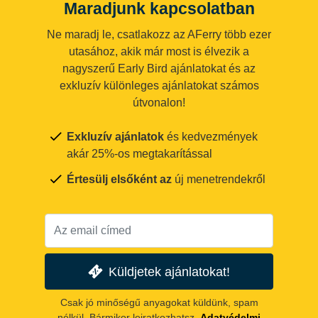
Maradjunk kapcsolatban
Ne maradj le, csatlakozz az AFerry több ezer
utasához, akik már most is élvezik a
nagyszerű Early Bird ajánlatokat és az
exkluzív különleges ajánlatokat számos
útvonalon!
Exkluzív ajánlatok
és kedvezmények
akár 25%-os megtakarítással
Értesülj elsőként az
új menetrendekről
Küldjetek ajánlatokat!
Csak jó minőségű anyagokat küldünk, spam
nélkül. Bármikor leiratkozhatsz.
Adatvédelmi