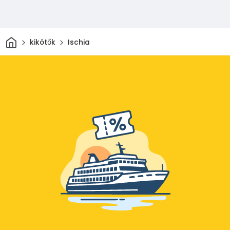
Otthon
kikötők
Ischia