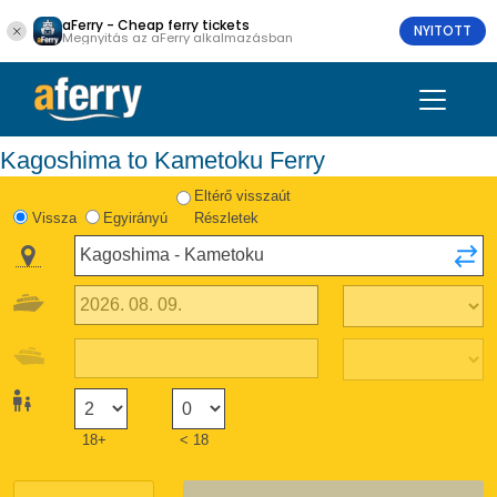
aFerry - Cheap ferry tickets
NYITOTT
Megnyitás az aFerry alkalmazásban
Kagoshima to Kametoku Ferry
Eltérő visszaút
Vissza
Egyirányú
Részletek
18+
< 18