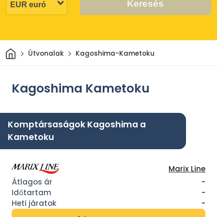
Keresés
Otthon
Útvonalak
Kagoshima-Kametoku
Kagoshima Kametoku
Komptársaságok Kagoshima a
Kametoku
Marix Line
-
-
-