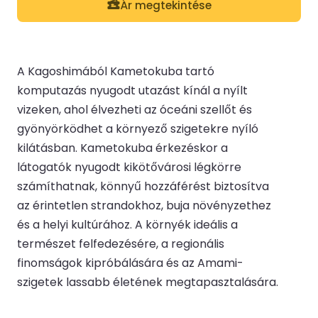
Ár megtekintése
A Kagoshimából Kametokuba tartó
komputazás nyugodt utazást kínál a nyílt
vizeken, ahol élvezheti az óceáni szellőt és
gyönyörködhet a környező szigetekre nyíló
kilátásban. Kametokuba érkezéskor a
látogatók nyugodt kikötővárosi légkörre
számíthatnak, könnyű hozzáférést biztosítva
az érintetlen strandokhoz, buja növényzethez
és a helyi kultúrához. A környék ideális a
természet felfedezésére, a regionális
finomságok kipróbálására és az Amami-
szigetek lassabb életének megtapasztalására.