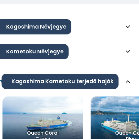
Kagoshima Névjegye
Kametoku Névjegye
Kagoshima Kametoku terjedő hajók
Queen Coral
Queen Co
Cross
Plus