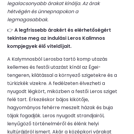
legalacsonyabb árakat kínálja. Az árak
hétvégén és ünnepnapokon a
legmagasabbak.
👉
A legfrissebb árakért és elérhetőségért
tekintse meg az indulási Leros Kalimnos
kompjegyek élő viteldíjait.
A Kalymnosból Lerosba tartó komp utazás
kellemes és festői utazást kínál az Égei-
tengeren, kilátással a környező szigetekre és a
türkizkék vizekre. A fedélzeten élvezheti a
nyugodt légkört, miközben a festői Leros sziget
felé tart. Érkezéskor bájos kikötője,
hagyományos fehérre meszelt házak és buja
tájak fogadják. Leros nyugodt strandjairól,
lenyűgöző történelméről és élénk helyi
kultúrájáról ismert. Akár a középkori várakat