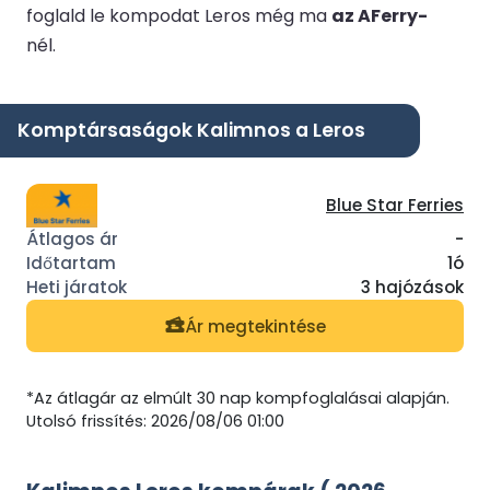
foglald le kompodat Leros még ma
az AFerry-
nél.
Komptársaságok Kalimnos a Leros
Blue Star Ferries
-
1ó
3 hajózások
Ár megtekintése
*Az átlagár az elmúlt 30 nap kompfoglalásai alapján.
Utolsó frissítés: 2026/08/06 01:00