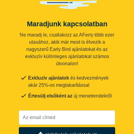
Maradjunk kapcsolatban
Ne maradj le, csatlakozz az AFerry több ezer
utasához, akik már most is élvezik a
nagyszerű Early Bird ajánlatokat és az
exkluzív különleges ajánlatokat számos
útvonalon!
Exkluzív ajánlatok
és kedvezmények
akár 25%-os megtakarítással
Értesülj elsőként az
új menetrendekről