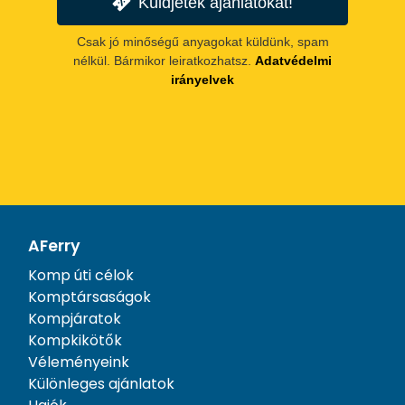
Küldjetek ajánlatokat!
Csak jó minőségű anyagokat küldünk, spam
nélkül. Bármikor leiratkozhatsz.
Adatvédelmi
irányelvek
AFerry
Komp úti célok
Komptársaságok
Kompjáratok
Kompkikötők
Véleményeink
Különleges ajánlatok