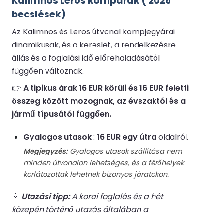
Kalimnos Leros kompárak ( 2026
becslések)
Az Kalimnos és Leros útvonal kompjegyárai
dinamikusak, és a kereslet, a rendelkezésre
állás és a foglalási idő előrehaladásától
függően változnak.
👉
A tipikus árak 16 EUR körüli és 16 EUR feletti
összeg között mozognak, az évszaktól és a
jármű típusától függően.
Gyalogos utasok
:
16 EUR egy útra
oldalról.
Megjegyzés:
Gyalogos utasok szállítása nem
minden útvonalon lehetséges, és a férőhelyek
korlátozottak lehetnek bizonyos járatokon.
💡
Utazási tipp:
A korai foglalás és a hét
közepén történő utazás általában a