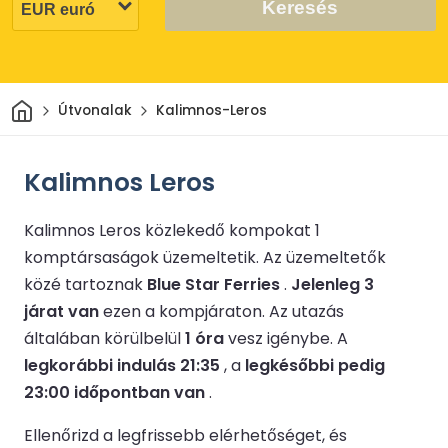
Keresés
Otthon
Útvonalak
Kalimnos-Leros
Kalimnos Leros
Kalimnos Leros közlekedő kompokat 1
komptársaságok üzemeltetik.
Az üzemeltetők
közé tartoznak
Blue Star Ferries
.
Jelenleg 3
járat van
ezen a kompjáraton.
Az utazás
általában körülbelül
1 óra
vesz igénybe.
A
legkorábbi indulás 21:35
, a
legkésőbbi pedig
23:00 időpontban van
.
Ellenőrizd a legfrissebb elérhetőséget, és