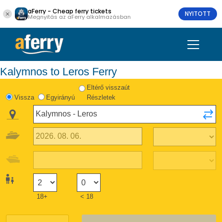
aFerry - Cheap ferry tickets
NYITOTT
Megnyitás az aFerry alkalmazásban
Kalymnos to Leros Ferry
Eltérő visszaút
Vissza
Egyirányú
Részletek
18+
< 18