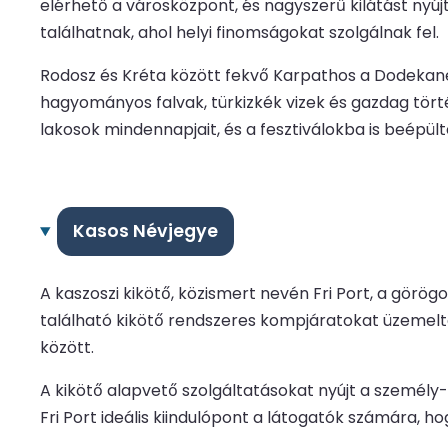
elérhető a városközpont, és nagyszerű kilátást nyú
találhatnak, ahol helyi finomságokat szolgálnak fel.
Rodosz és Kréta között fekvő Karpathos a Dodekanés
hagyományos falvak, türkizkék vizek és gazdag törté
lakosok mindennapjait, és a fesztiválokba is beépült
Kasos Névjegye
A kaszoszi kikötő, közismert nevén Fri Port, a görö
található kikötő rendszeres kompjáratokat üzemeltet
között.
A kikötő alapvető szolgáltatásokat nyújt a személy-
Fri Port ideális kiindulópont a látogatók számára, h