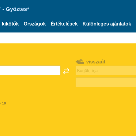
 - Győztes*
 kikötők
Országok
Értékelések
Különleges ajánlatok
visszaút
< 18