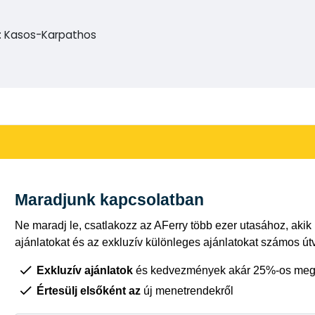
: Kasos-Karpathos
Maradjunk kapcsolatban
Ne maradj le, csatlakozz az AFerry több ezer utasához, akik
ajánlatokat és az exkluzív különleges ajánlatokat számos út
Exkluzív ajánlatok
és kedvezmények akár 25%-os megt
Értesülj elsőként az
új menetrendekről