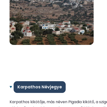
Karpathos Névjegye
Karpathos kikötője, más néven Pigadia kikötő, a szig