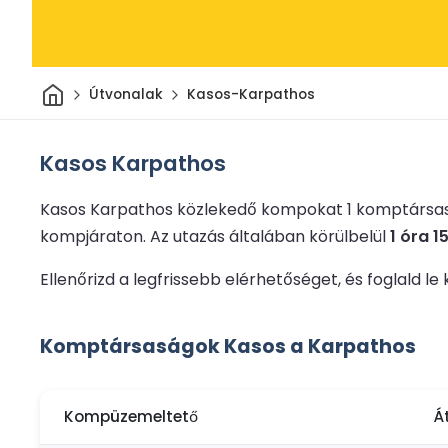
Otthon
Útvonalak
Kasos-Karpathos
Kasos Karpathos
Kasos Karpathos közlekedő kompokat 1 komptársas
kompjáraton.
Az utazás általában körülbelül
1 óra 1
Ellenőrizd a legfrissebb elérhetőséget, és foglal
Komptársaságok Kasos a Karpathos
Kompüzemeltető
Á