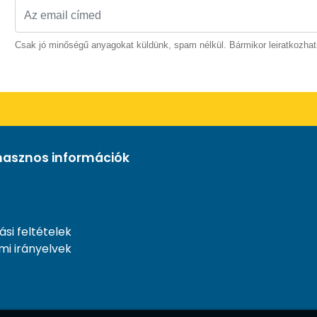
Csak jó minőségű anyagokat küldünk, spam nélkül. Bármikor leiratkozhat
hasznos információk
ási feltételek
mi irányelvek