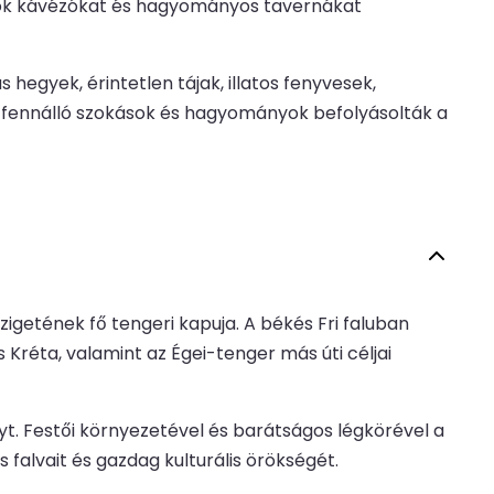
gatók kávézókat és hagyományos tavernákat
egyek, érintetlen tájak, illatos fenyvesek,
ta fennálló szokások és hagyományok befolyásolták a
zigetének fő tengeri kapuja. A békés Fri faluban
 Kréta, valamint az Égei-tenger más úti céljai
yt. Festői környezetével és barátságos légkörével a
 falvait és gazdag kulturális örökségét.