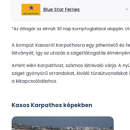
Blue Star Ferries
-
*Az átlagár az elmúlt 30 nap kompfoglalásai alapján. Uto
A kompút Kasosról Karpathosra egy pihentető és fest
látványát, így az utazás a szigetlátogatás élményén
Amint eléri Karpathost, számos látnivaló várja. A n
sziget gyönyörű strandokat, kiváló túraútvonalakat k
a kikapcsolódáshoz.
Kasos Karpathos képekben