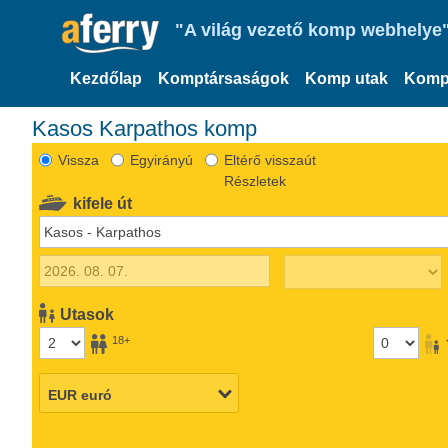
"A világ vezető komp webhelye"
Kezdőlap
Komptársaságok
Komp utak
Komp
Kasos Karpathos komp
Vissza
Egyirányú
Eltérő visszaút
Részletek
kifele út
Utasok
18+