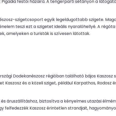
jt Pigadia festői házaira. A tengerparti sétányon a láto
zosz-szigetcsoport egyik legeldugottabb szigete. Magas h
nelem teszi ezt a szigetet ideális nyaralóhellyé. A régó
ek, amelyeken a turisták is szívesen látottak.
gországi Dodekanészosz régióban található bájos Kaszosz s
 Kaszosz és a közeli sziget, például Karpathos, Rodosz és
 és áruszállításhoz, biztosítva a kényelmes utazási élmén
ogy felfedezzék Kaszosz érintetlen strandjait, hagyományos