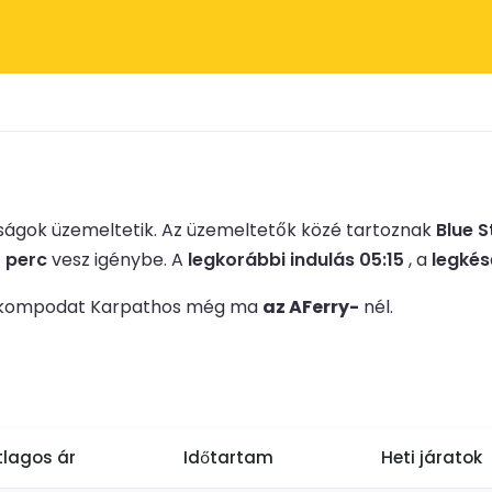
ágok üzemeltetik.
Az üzemeltetők közé tartoznak
Blue S
5 perc
vesz igénybe.
A
legkorábbi indulás 05:15
, a
legkés
d le kompodat Karpathos még ma
az AFerry-
nél.
tlagos ár
Időtartam
Heti járatok