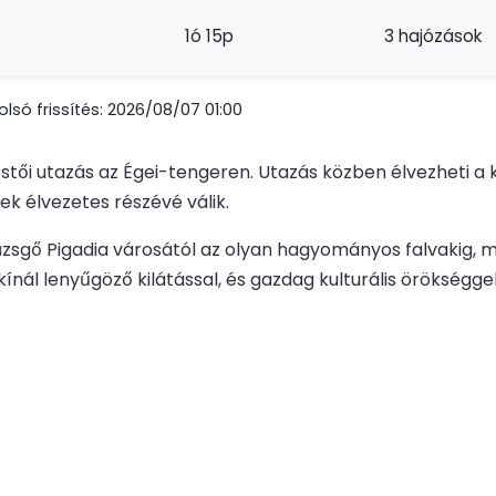
1ó 15p
3 hajózások
lsó frissítés: 2026/08/07 01:00
ői utazás az Égei-tengeren. Utazás közben élvezheti a kö
ek élvezetes részévé válik.
yüzsgő Pigadia városától az olyan hagyományos falvakig, m
ínál lenyűgöző kilátással, és gazdag kulturális örökséggel