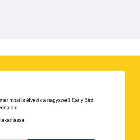
 már most is élvezik a nagyszerű Early Bird
vonalon!
akarítással