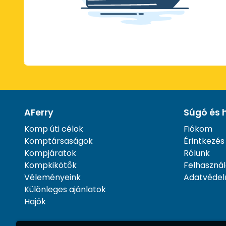
AFerry
Súgó és 
Komp úti célok
Fiókom
Komptársaságok
Érintkezés
Kompjáratok
Rólunk
Kompkikötők
Felhasznál
Véleményeink
Adatvédel
Különleges ajánlatok
Hajók