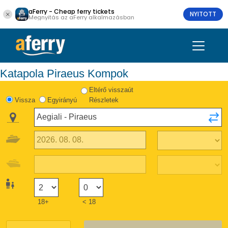
aFerry - Cheap ferry tickets
NYITOTT
Megnyitás az aFerry alkalmazásban
Katapola Piraeus Kompok
Eltérő visszaút
Vissza
Egyirányú
Részletek
18+
< 18