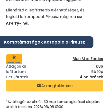
Ellenőrizd a legfrissebb elérhetőséget, és
foglald le kompodat Pireusz még ma
az
AFerry-
nél.
Komptársaságok Katapola a Pireusz
Blue Star Ferries
€86
9ó 10p
4 hajózások
Ár megtekintése
*Az átlagár az elmúlt 30 nap kompfoglalásai alapján.
Utolsó frissítés: 2026/08/08 01:00