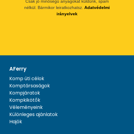
Csak jó minőségű anyagokat küldünk, spam
nélkül. Bármikor leiratkozhatsz.
Adatvédelmi
irányelvek
AFerry
Komp úti célok
Komptársaságok
Kompjáratok
Kompkikötők
Véleményeink
Különleges ajánlatok
Hajók