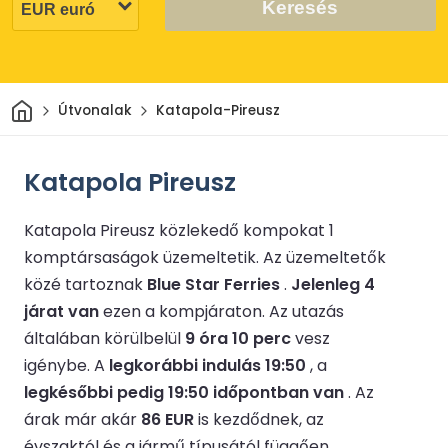
Keresés
Otthon
Útvonalak
Katapola-Pireusz
Katapola Pireusz
Katapola Pireusz közlekedő kompokat 1
komptársaságok üzemeltetik.
Az üzemeltetők
közé tartoznak
Blue Star Ferries
.
Jelenleg 4
járat van
ezen a kompjáraton.
Az utazás
általában körülbelül
9 óra 10 perc
vesz
igénybe.
A
legkorábbi indulás 19:50
, a
legkésőbbi pedig 19:50 időpontban van
.
Az
árak már akár
86 EUR
is kezdődnek, az
évszaktól és a jármű típusától függően.