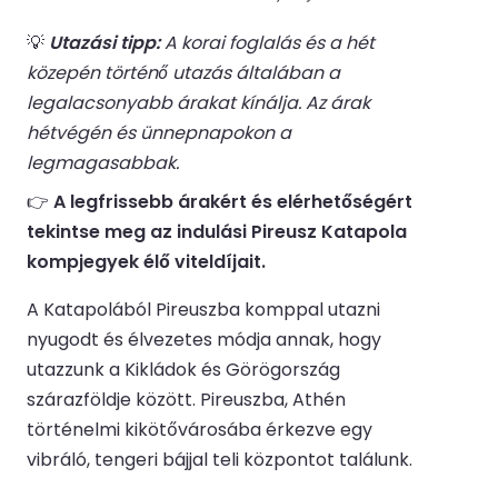
💡
Utazási tipp:
A korai foglalás és a hét
közepén történő utazás általában a
legalacsonyabb árakat kínálja. Az árak
hétvégén és ünnepnapokon a
legmagasabbak.
👉
A legfrissebb árakért és elérhetőségért
tekintse meg az indulási Pireusz Katapola
kompjegyek élő viteldíjait.
A Katapolából Pireuszba komppal utazni
nyugodt és élvezetes módja annak, hogy
utazzunk a Kikládok és Görögország
szárazföldje között. Pireuszba, Athén
történelmi kikötővárosába érkezve egy
vibráló, tengeri bájjal teli központot találunk.