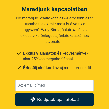
Maradjunk kapcsolatban
Ne maradj le, csatlakozz az AFerry több ezer
utasához, akik már most is élvezik a
nagyszerű Early Bird ajánlatokat és az
exkluzív különleges ajánlatokat számos
útvonalon!
Exkluzív ajánlatok
és kedvezmények
akár 25%-os megtakarítással
Értesülj elsőként az
új menetrendekről
Küldjetek ajánlatokat!