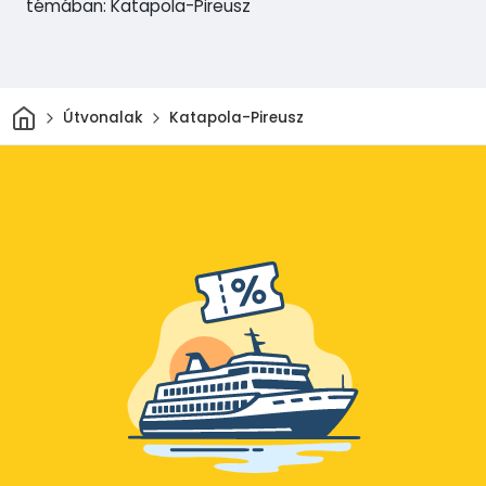
témában: Katapola-Pireusz
Otthon
Útvonalak
Katapola-Pireusz