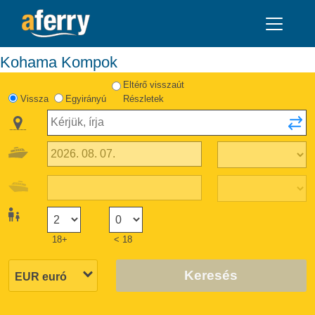
Kohama Kompok
Eltérő visszaút
Vissza
Egyirányú
Részletek
18+
< 18
Keresés