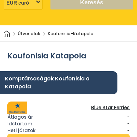
Keresés
Otthon
Útvonalak
Koufonisia-Katapola
Koufonisia Katapola
Komptársaságok Koufonisia a
Katapola
Blue Star Ferries
-
-
-