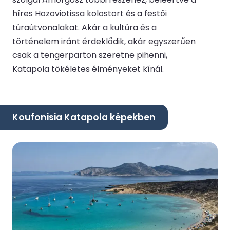
híres Hozoviotissa kolostort és a festői
túraútvonalakat. Akár a kultúra és a
történelem iránt érdeklődik, akár egyszerűen
csak a tengerparton szeretne pihenni,
Katapola tökéletes élményeket kínál.
Koufonisia Katapola képekben