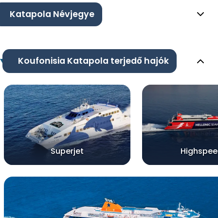
Katapola Névjegye
Koufonisia Katapola terjedő hajók
Superjet
Highspee