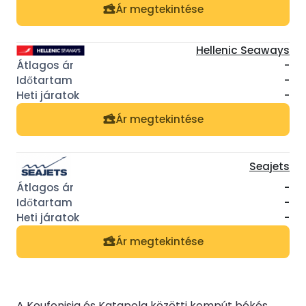
Ár megtekintése
Hellenic Seaways
-
-
-
Ár megtekintése
Seajets
-
-
-
Ár megtekintése
A Koufonisia és Katapola közötti kompút békés