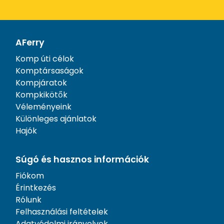
AFerry
Komp úti célok
Komptársaságok
Kompjáratok
Kompkikötők
Véleményeink
Különleges ajánlatok
Hajók
Súgó és hasznos információk
Fiókom
Érintkezés
Rólunk
Felhasználási feltételek
Adatvédelmi irányelvek