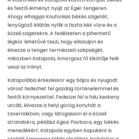
és festői élményt nyújt az Égei-tengeren.
Ahogy elhagyja Koufonisia békés szigetét,
lenyűgöző kilátás nyílik a tiszta kék vízre és a
közeli szigetekre. A fedélzeten a pihentető
légkör lehetővé teszi, hogy ellazuljon és
élvezze a tenger természeti szépségét,
miközben Katapola, Amorgosz fő kikötője felé
veszi az irányt.
Katapolába érkezéskor egy bájos és nyugodt
várost fedezhet fel gazdag történelemmel és
festői környezettel. Fedezze fel a falu keskeny
utcáit, élvezze a helyi görög konyhát a
tavernákban, vagy látogasson el a közeli
strandokra, például Agios Pavlosra, egy békés
menedékért. Katapola egyben kapuként is
szolgál Amorgosz többi részéhez, beleértve a