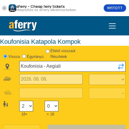
aFerry - Cheap ferry tickets
NYITOTT
Megnyitás az aFerry alkalmazásban
Koufonisia Katapola Kompok
Eltérő visszaút
Vissza
Egyirányú
Részletek
18+
< 18