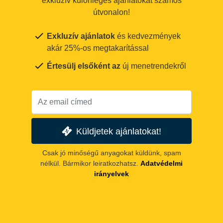
exkluzív különleges ajánlatokat számos
útvonalon!
Exkluzív ajánlatok
és kedvezmények
akár 25%-os megtakarítással
Értesülj elsőként az
új menetrendekről
Küldjetek ajánlatokat!
Csak jó minőségű anyagokat küldünk, spam
nélkül. Bármikor leiratkozhatsz.
Adatvédelmi
irányelvek