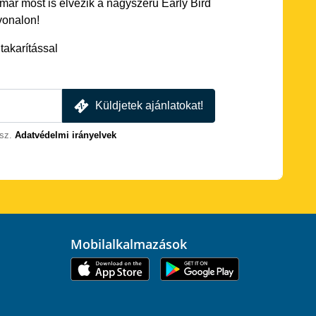
 már most is élvezik a nagyszerű Early Bird
vonalon!
akarítással
Küldjetek ajánlatokat!
sz.
Adatvédelmi irányelvek
Mobilalkalmazások