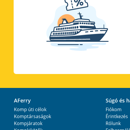
AFerry
Súgó és 
Komp úti célok
Fiókom
Komptársaságok
Érintkezés
Kompjáratok
Rólunk