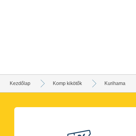
Kezdőlap
Komp kikötők
Kurihama