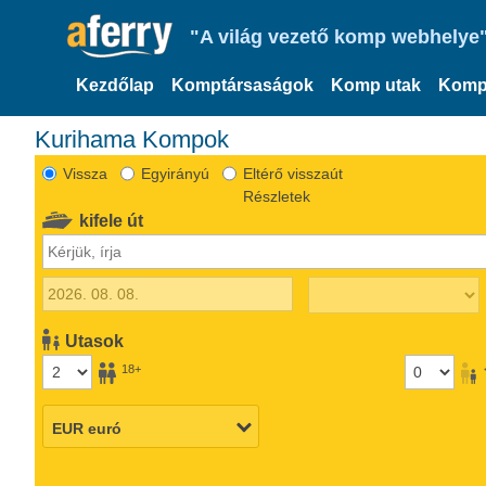
"A világ vezető komp webhelye"
Kezdőlap
Komptársaságok
Komp utak
Komp
Kurihama Kompok
Vissza
Egyirányú
Eltérő visszaút
Részletek
kifele út
Utasok
18+