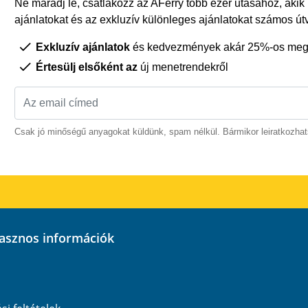
Ne maradj le, csatlakozz az AFerry több ezer utasához, akik
ajánlatokat és az exkluzív különleges ajánlatokat számos út
Exkluzív ajánlatok
és kedvezmények akár 25%-os megt
Értesülj elsőként az
új menetrendekről
Csak jó minőségű anyagokat küldünk, spam nélkül. Bármikor leiratkozhat
hasznos információk