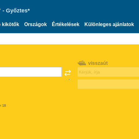
 - Győztes*
 kikötők
Országok
Értékelések
Különleges ajánlatok
visszaút
< 18