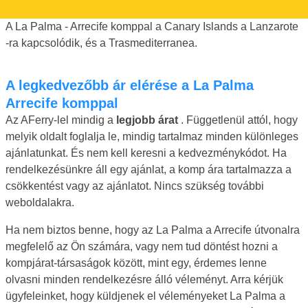
A La Palma - Arrecife komppal a Canary Islands a Lanzarote
-ra kapcsolódik, és a Trasmediterranea.
A legkedvezőbb ár elérése a La Palma
Arrecife komppal
Az AFerry-lel mindig a
legjobb árat
. Függetlenül attól, hogy
melyik oldalt foglalja le, mindig tartalmaz minden különleges
ajánlatunkat. És nem kell keresni a kedvezménykódot. Ha
rendelkezésünkre áll egy ajánlat, a komp ára tartalmazza a
csökkentést vagy az ajánlatot. Nincs szükség további
weboldalakra.
Ha nem biztos benne, hogy az La Palma a Arrecife útvonalra
megfelelő az Ön számára, vagy nem tud döntést hozni a
kompjárat-társaságok között, mint egy, érdemes lenne
olvasni minden rendelkezésre álló véleményt. Arra kérjük
ügyfeleinket, hogy küldjenek el véleményeket La Palma a