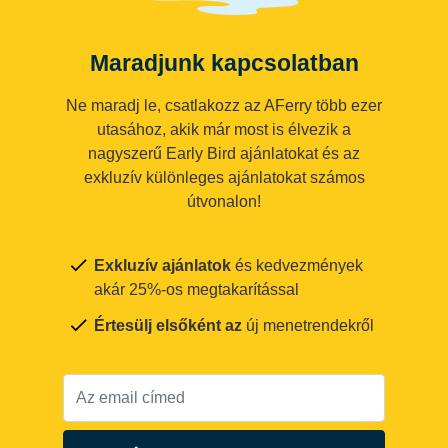
Maradjunk kapcsolatban
Ne maradj le, csatlakozz az AFerry több ezer
utasához, akik már most is élvezik a
nagyszerű Early Bird ajánlatokat és az
exkluzív különleges ajánlatokat számos
útvonalon!
Exkluzív ajánlatok
és kedvezmények
akár 25%-os megtakarítással
Értesülj elsőként az
új menetrendekről