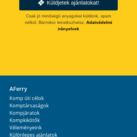
Küldjetek ajánlatokat!
Csak jó minőségű anyagokat küldünk, spam
nélkül. Bármikor leiratkozhatsz.
Adatvédelmi
irányelvek
AFerry
Komp úti célok
Komptársaságok
Kompjáratok
Kompkikötők
Véleményeink
Különleges ajánlatok