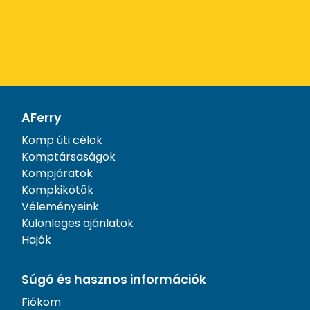
AFerry
Komp úti célok
Komptársaságok
Kompjáratok
Kompkikötők
Véleményeink
Különleges ajánlatok
Hajók
Súgó és hasznos információk
Fiókom