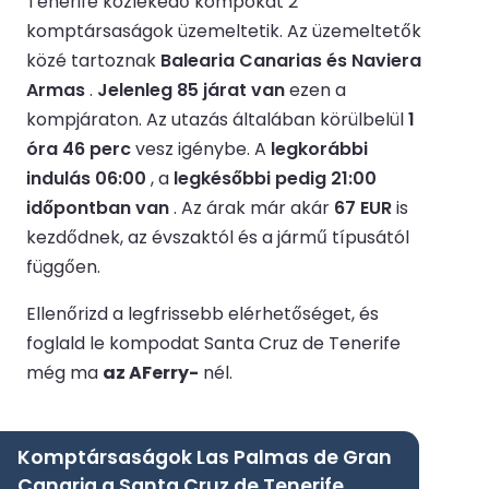
Tenerife közlekedő kompokat 2
komptársaságok üzemeltetik.
Az üzemeltetők
közé tartoznak
Balearia Canarias és Naviera
Armas
.
Jelenleg 85 járat van
ezen a
kompjáraton.
Az utazás általában körülbelül
1
óra 46 perc
vesz igénybe.
A
legkorábbi
indulás 06:00
, a
legkésőbbi pedig 21:00
időpontban van
.
Az árak már akár
67 EUR
is
kezdődnek, az évszaktól és a jármű típusától
függően.
Ellenőrizd a legfrissebb elérhetőséget, és
foglald le kompodat Santa Cruz de Tenerife
még ma
az AFerry-
nél.
Komptársaságok Las Palmas de Gran
Canaria a Santa Cruz de Tenerife