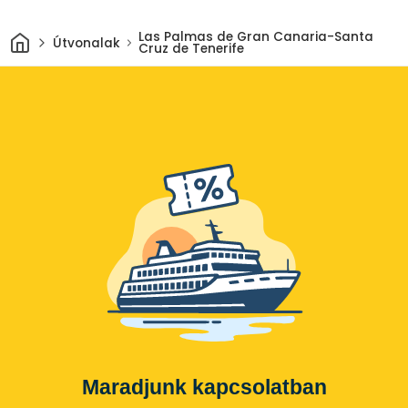
Otthon
Las Palmas de Gran Canaria-Santa
Útvonalak
Cruz de Tenerife
Maradjunk kapcsolatban