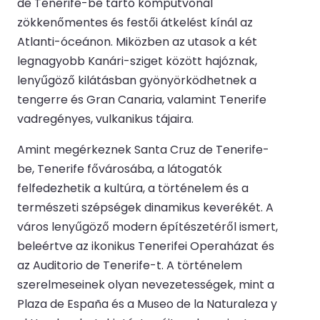
de Tenerife-be tartó kompútvonal
zökkenőmentes és festői átkelést kínál az
Atlanti-óceánon. Miközben az utasok a két
legnagyobb Kanári-sziget között hajóznak,
lenyűgöző kilátásban gyönyörködhetnek a
tengerre és Gran Canaria, valamint Tenerife
vadregényes, vulkanikus tájaira.
Amint megérkeznek Santa Cruz de Tenerife-
be, Tenerife fővárosába, a látogatók
felfedezhetik a kultúra, a történelem és a
természeti szépségek dinamikus keverékét. A
város lenyűgöző modern építészetéről ismert,
beleértve az ikonikus Tenerifei Operaházat és
az Auditorio de Tenerife-t. A történelem
szerelmeseinek olyan nevezetességek, mint a
Plaza de España és a Museo de la Naturaleza y