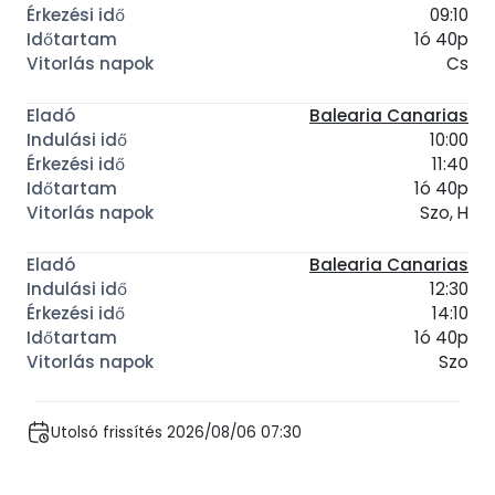
09:10
1ó 40p
Cs
Balearia Canarias
10:00
11:40
1ó 40p
Szo, H
Balearia Canarias
12:30
14:10
1ó 40p
Szo
Utolsó frissítés 2026/08/06 07:30