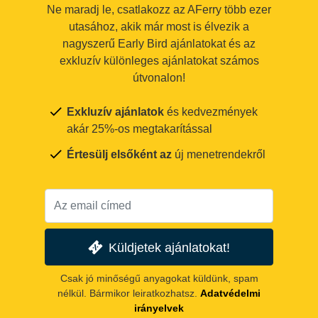
Ne maradj le, csatlakozz az AFerry több ezer
utasához, akik már most is élvezik a
nagyszerű Early Bird ajánlatokat és az
exkluzív különleges ajánlatokat számos
útvonalon!
Exkluzív ajánlatok
és kedvezmények
akár 25%-os megtakarítással
Értesülj elsőként az
új menetrendekről
Küldjetek ajánlatokat!
Csak jó minőségű anyagokat küldünk, spam
nélkül. Bármikor leiratkozhatsz.
Adatvédelmi
irányelvek