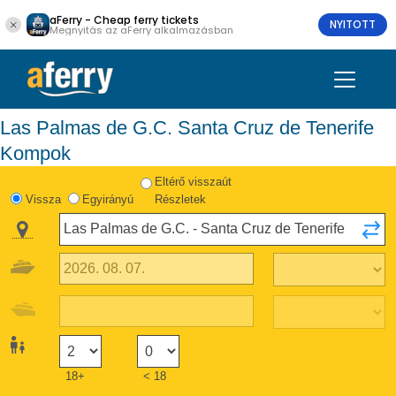
aFerry - Cheap ferry tickets
NYITOTT
Megnyitás az aFerry alkalmazásban
Las Palmas de G.C. Santa Cruz de Tenerife
Kompok
Eltérő visszaút
Vissza
Egyirányú
Részletek
18+
< 18