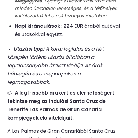
Megjegyzés:
Gyalogos utasok szállítása nem
minden útvonalon lehetséges, és a férőhelyek
korlátozottak lehetnek bizonyos járatokon.
Napi kirándulások
:
224 EUR
árából autóval
és utasokkal együtt.
💡
Utazási tipp:
A korai foglalás és a hét
közepén történő utazás általában a
legalacsonyabb árakat kínálja. Az árak
hétvégén és ünnepnapokon a
legmagasabbak.
👉
A legfrissebb árakért és elérhetőségért
tekintse meg az indulási Santa Cruz de
Tenerife Las Palmas de Gran Canaria
kompjegyek élő viteldíjait.
A Las Palmas de Gran Canariából Santa Cruz