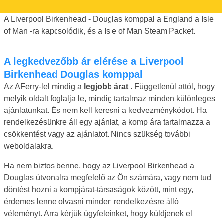
A Liverpool Birkenhead - Douglas komppal a England a Isle
of Man -ra kapcsolódik, és a Isle of Man Steam Packet.
A legkedvezőbb ár elérése a Liverpool
Birkenhead Douglas komppal
Az AFerry-lel mindig a
legjobb árat
. Függetlenül attól, hogy
melyik oldalt foglalja le, mindig tartalmaz minden különleges
ajánlatunkat. És nem kell keresni a kedvezménykódot. Ha
rendelkezésünkre áll egy ajánlat, a komp ára tartalmazza a
csökkentést vagy az ajánlatot. Nincs szükség további
weboldalakra.
Ha nem biztos benne, hogy az Liverpool Birkenhead a
Douglas útvonalra megfelelő az Ön számára, vagy nem tud
döntést hozni a kompjárat-társaságok között, mint egy,
érdemes lenne olvasni minden rendelkezésre álló
véleményt. Arra kérjük ügyfeleinket, hogy küldjenek el