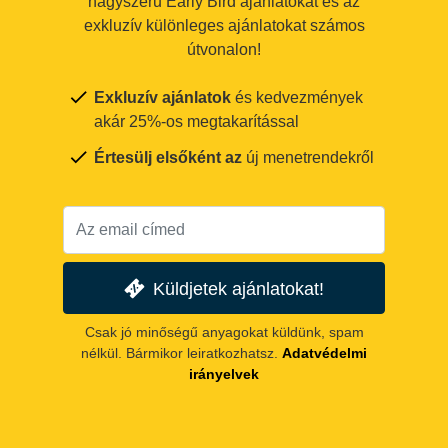
nagyszerű Early Bird ajánlatokat és az
exkluzív különleges ajánlatokat számos
útvonalon!
Exkluzív ajánlatok
és kedvezmények
akár 25%-os megtakarítással
Értesülj elsőként az
új menetrendekről
Küldjetek ajánlatokat!
Csak jó minőségű anyagokat küldünk, spam
nélkül. Bármikor leiratkozhatsz.
Adatvédelmi
irányelvek