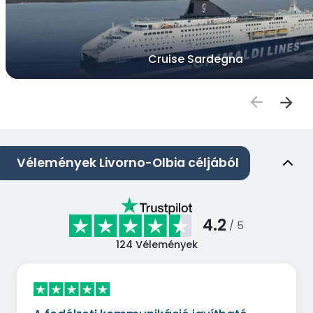
Cruise Sardegna
Vélemények Livorno-Olbia céljából
4.2
/ 5
124
Vélemények