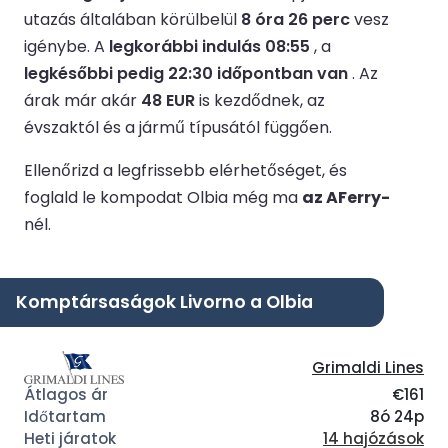
utazás általában körülbelül
8 óra 26 perc
vesz
igénybe.
A
legkorábbi indulás 08:55
, a
legkésőbbi pedig 22:30 időpontban van
.
Az
árak már akár
48 EUR
is kezdődnek, az
évszaktól és a jármű típusától függően.
Ellenőrizd a legfrissebb elérhetőséget, és
foglald le kompodat Olbia még ma
az AFerry-
nél.
Komptársaságok Livorno a Olbia
Grimaldi Lines
€161
8ó 24p
14 hajózások