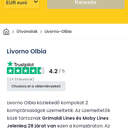
Keresés
Otthon
Útvonalak
Livorno-Olbia
Livorno Olbia
4.2
/ 5
(
124
Értékelések
)
Olvassa el a véleményeket
Livorno Olbia közlekedő kompokat 2
komptársaságok üzemeltetik.
Az üzemeltetők
közé tartoznak
Grimaldi Lines és Moby Lines
.
Jelenleg 28 járat van
ezen a kompjáraton.
Az