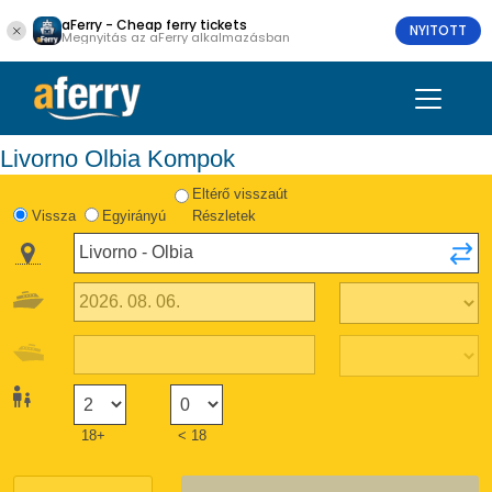
aFerry - Cheap ferry tickets
NYITOTT
Megnyitás az aFerry alkalmazásban
Livorno Olbia Kompok
Eltérő visszaút
Vissza
Egyirányú
Részletek
18+
< 18