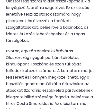
Olaszország szárazföldjét összekapcsoljuk a
lenyűgöző Szardínia szigetével. Ez az utazás
lehetővé teszi az utasok számára, hogy
pihenjenek és élvezzék a fedélzeti
szolgáltatásokat, beleértve a kabinokat, az
ízletes étkezési lehetőségeket és a tágas
társalgókat.
Livorno, egy történelmi kikötőváros
Olaszország nyugati partján, tökéletes
kiindulópont Toszkána és azon túli tájait
felfedező utazók számára. A kompterminál jól
felszerelt és könnyen megközelíthető, így a
beszállás gondtalan. Olbiába érkezéskor az
utasokat Szardínia északkeleti partvidékének
lélegzetelállító szépsége fogadja, beleértve a
híres Costa Smeraldát is. Az olbiai terminál