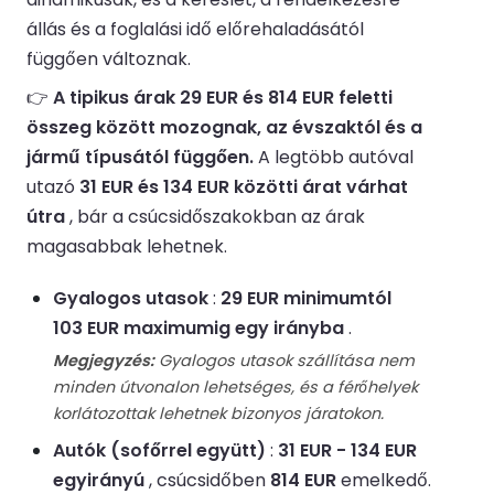
állás és a foglalási idő előrehaladásától
függően változnak.
👉
A tipikus árak 29 EUR és 814 EUR feletti
összeg között mozognak, az évszaktól és a
jármű típusától függően.
A legtöbb autóval
utazó
31 EUR és 134 EUR közötti árat várhat
útra
, bár a csúcsidőszakokban az árak
magasabbak lehetnek.
Gyalogos utasok
:
29 EUR minimumtól
103 EUR maximumig egy irányba
.
Megjegyzés:
Gyalogos utasok szállítása nem
minden útvonalon lehetséges, és a férőhelyek
korlátozottak lehetnek bizonyos járatokon.
Autók (sofőrrel együtt)
:
31 EUR - 134 EUR
egyirányú
, csúcsidőben
814 EUR
emelkedő.