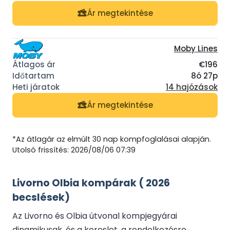
Ár megtekintése
Moby Lines
€196
8ó 27p
14 hajózások
Ár megtekintése
*Az átlagár az elmúlt 30 nap kompfoglalásai alapján.
Utolsó frissítés: 2026/08/06 07:39
Livorno Olbia kompárak ( 2026
becslések)
Az Livorno és Olbia útvonal kompjegyárai
dinamikusak, és a kereslet, a rendelkezésre