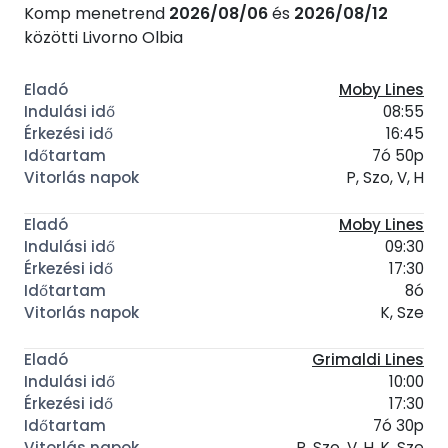
Komp menetrend
2026/08/06
és
2026/08/12
közötti Livorno Olbia
Moby Lines
08:55
16:45
7ó 50p
P, Szo, V, H
Moby Lines
09:30
17:30
8ó
K, Sze
Grimaldi Lines
10:00
17:30
7ó 30p
P, Szo, V, H, K, Sze