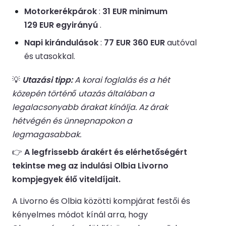
Motorkerékpárok
:
31 EUR minimum
129 EUR egyirányú
.
Napi kirándulások
:
77 EUR 360 EUR
autóval
és utasokkal.
💡
Utazási tipp:
A korai foglalás és a hét
közepén történő utazás általában a
legalacsonyabb árakat kínálja. Az árak
hétvégén és ünnepnapokon a
legmagasabbak.
👉
A legfrissebb árakért és elérhetőségért
tekintse meg az indulási Olbia Livorno
kompjegyek élő viteldíjait.
A Livorno és Olbia közötti kompjárat festői és
kényelmes módot kínál arra, hogy