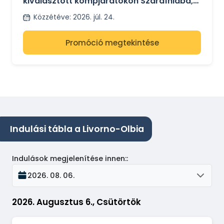
kiválasztott kompjáratokon Szardíniába,
Szicíliába és Spanyolországba
Közzétéve
:
2026. júl. 24.
Promóció megtekintése
Indulási tábla a Livorno-Olbia
Indulások megjelenítése innen:
:
2026. 08. 06.
2026. Augusztus 6., Csütörtök