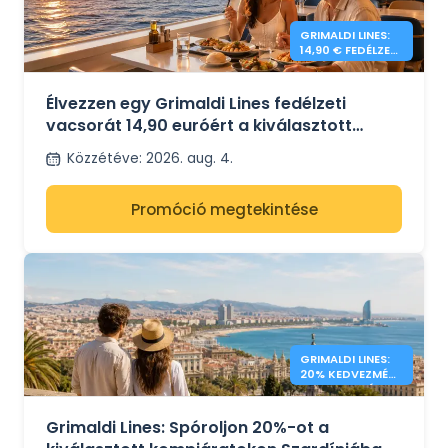
GRIMALDI LINES:
14,90 € FEDÉLZETI
VACSORA
Élvezzen egy Grimaldi Lines fedélzeti
vacsorát 14,90 euróért a kiválasztott
útvonalakon
Közzétéve
:
2026. aug. 4.
Promóció megtekintése
GRIMALDI LINES:
20% KEDVEZMÉNY
A MEDITERRÁN
KOMPOKRA
Grimaldi Lines: Spóroljon 20%-ot a