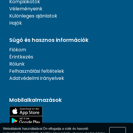
Kompkikötők
Véleményeink
Különleges ajánlatok
Hajók
Súgó és hasznos információk
Fiókom
Érintkezés
Rólunk
Felhasználási feltételek
Adatvédelmi irányelvek
Mobilalkalmazások
Weboldalunk használatával Ön elfogadja a sütik és hasonló