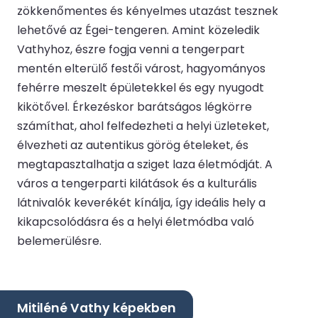
zökkenőmentes és kényelmes utazást tesznek
lehetővé az Égei-tengeren. Amint közeledik
Vathyhoz, észre fogja venni a tengerpart
mentén elterülő festői várost, hagyományos
fehérre meszelt épületekkel és egy nyugodt
kikötővel. Érkezéskor barátságos légkörre
számíthat, ahol felfedezheti a helyi üzleteket,
élvezheti az autentikus görög ételeket, és
megtapasztalhatja a sziget laza életmódját. A
város a tengerparti kilátások és a kulturális
látnivalók keverékét kínálja, így ideális hely a
kikapcsolódásra és a helyi életmódba való
belemerülésre.
Mitiléné Vathy képekben