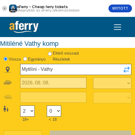
aFerry - Cheap ferry tickets
NYITOTT
Megnyitás az aFerry alkalmazásban
Mitiléné Vathy komp
Eltérő visszaút
Vissza
Egyirányú
Részletek
18+
< 18