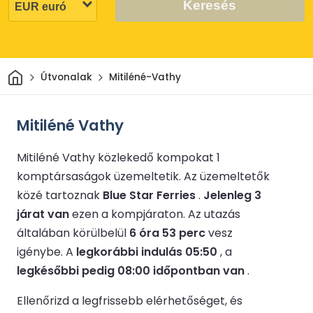
Keresés
Otthon
Útvonalak
Mitiléné-Vathy
Mitiléné Vathy
Mitiléné Vathy közlekedő kompokat 1
komptársaságok üzemeltetik.
Az üzemeltetők
közé tartoznak
Blue Star Ferries
.
Jelenleg 3
járat van
ezen a kompjáraton.
Az utazás
általában körülbelül
6 óra 53 perc
vesz
igénybe.
A
legkorábbi indulás 05:50
, a
legkésőbbi pedig 08:00 időpontban van
.
Ellenőrizd a legfrissebb elérhetőséget, és