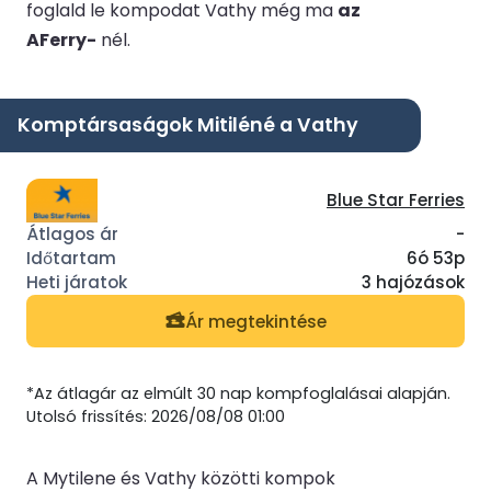
foglald le kompodat Vathy még ma
az
AFerry-
nél.
Komptársaságok Mitiléné a Vathy
Blue Star Ferries
-
6ó 53p
3 hajózások
Ár megtekintése
*Az átlagár az elmúlt 30 nap kompfoglalásai alapján.
Utolsó frissítés: 2026/08/08 01:00
A Mytilene és Vathy közötti kompok