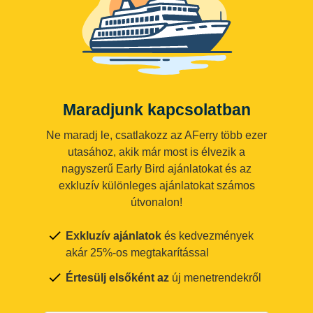
Maradjunk kapcsolatban
Ne maradj le, csatlakozz az AFerry több ezer
utasához, akik már most is élvezik a
nagyszerű Early Bird ajánlatokat és az
exkluzív különleges ajánlatokat számos
útvonalon!
Exkluzív ajánlatok
és kedvezmények
akár 25%-os megtakarítással
Értesülj elsőként az
új menetrendekről