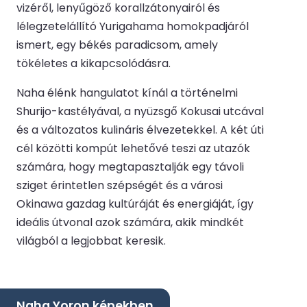
vizéről, lenyűgöző korallzátonyairól és
lélegzetelállító Yurigahama homokpadjáról
ismert, egy békés paradicsom, amely
tökéletes a kikapcsolódásra.
Naha élénk hangulatot kínál a történelmi
Shurijo-kastélyával, a nyüzsgő Kokusai utcával
és a változatos kulináris élvezetekkel. A két úti
cél közötti kompút lehetővé teszi az utazók
számára, hogy megtapasztalják egy távoli
sziget érintetlen szépségét és a városi
Okinawa gazdag kultúráját és energiáját, így
ideális útvonal azok számára, akik mindkét
világból a legjobbat keresik.
Naha Yoron képekben