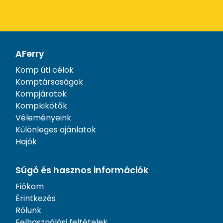
AFerry
Komp úti célok
Komptársaságok
Kompjáratok
Kompkikötők
Véleményeink
Különleges ajánlatok
Hajók
Súgó és hasznos információk
Fiókom
Érintkezés
Rólunk
Felhasználási feltételek