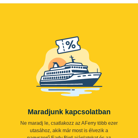
Maradjunk kapcsolatban
Ne maradj le, csatlakozz az AFerry több ezer
utasához, akik már most is élvezik a
nagyszerű Early Bird ajánlatokat és az