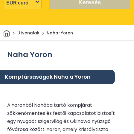
Keresés
Otthon
Útvonalak
Naha-Yoron
Naha Yoron
Komptársaságok Naha a Yoron
A Yoronból Nahába tartó kompjárat
zökkenőmentes és festői kapcsolatot biztosít
egy nyugodt szigetvilág és Okinawa nyüzsgő
fővárosa között. Yoron, amely kristálytiszta