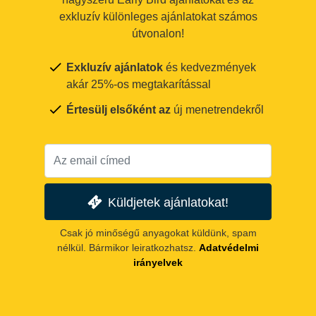
exkluzív különleges ajánlatokat számos
útvonalon!
Exkluzív ajánlatok
és kedvezmények
akár 25%-os megtakarítással
Értesülj elsőként az
új menetrendekről
Küldjetek ajánlatokat!
Csak jó minőségű anyagokat küldünk, spam
nélkül. Bármikor leiratkozhatsz.
Adatvédelmi
irányelvek