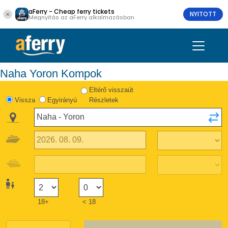
aFerry - Cheap ferry tickets
NYITOTT
Megnyitás az aFerry alkalmazásban
Naha Yoron Kompok
Eltérő visszaút
Vissza
Egyirányú
Részletek
18+
< 18