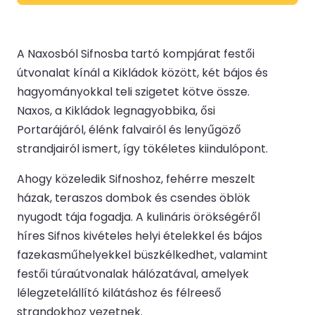
A Naxosból Sifnosba tartó kompjárat festői
útvonalat kínál a Kikládok között, két bájos és
hagyományokkal teli szigetet kötve össze.
Naxos, a Kikládok legnagyobbika, ősi
Portarájáról, élénk falvairól és lenyűgöző
strandjairól ismert, így tökéletes kiindulópont.
Ahogy közeledik Sifnoshoz, fehérre meszelt
házak, teraszos dombok és csendes öblök
nyugodt tája fogadja. A kulináris örökségéről
híres Sifnos kivételes helyi ételekkel és bájos
fazekasműhelyekkel büszkélkedhet, valamint
festői túraútvonalak hálózatával, amelyek
lélegzetelállító kilátáshoz és félreeső
strandokhoz vezetnek.