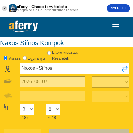
aFerry - Cheap ferry tickets
NYITOTT
Megnyitás az aFerry alkalmazásban
Naxos Sifnos Kompok
Eltérő visszaút
Vissza
Egyirányú
Részletek
18+
< 18