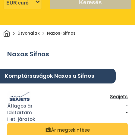
Keresés
Otthon
Útvonalak
Naxos-Sifnos
Naxos Sifnos
Komptársaságok Naxos a Sifnos
Seajets
-
-
-
Ár megtekintése