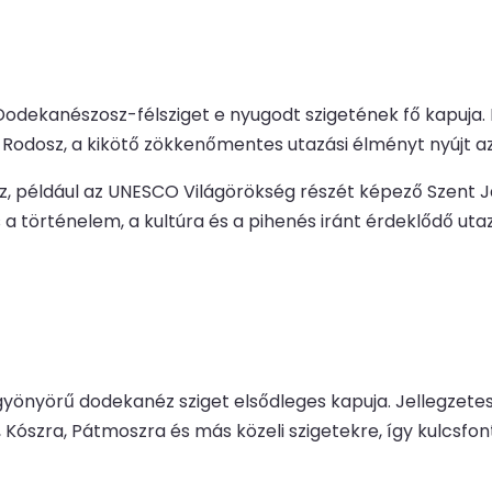
a Dodekanészosz-félsziget e nyugodt szigetének fő kapuja
s Rodosz, a kikötő zökkenőmentes utazási élményt nyújt a
hoz, például az UNESCO Világörökség részét képező Szent
 a történelem, a kultúra és a pihenés iránt érdeklődő ut
 gyönyörű dodekanéz sziget elsődleges kapuja. Jellegzetes
Kószra, Pátmoszra és más közeli szigetekre, így kulcsfo