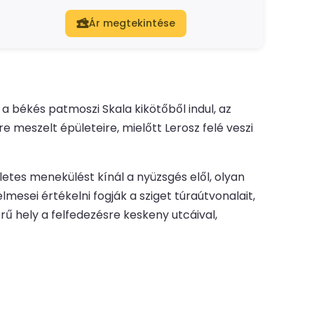
Ár megtekintése
a békés patmoszi Skala kikötőből indul, az
 meszelt épületeire, mielőtt Lerosz felé veszi
etes menekülést kínál a nyüzsgés elől, olyan
esei értékelni fogják a sziget túraútvonalait,
rű hely a felfedezésre keskeny utcáival,