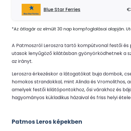
Blue Star Ferries
€
*Az átlagár az elmúlt 30 nap kompfoglalásai alapján. Uto
A Patmoszról Leroszra tartó kompútvonal festői és 
utasok lenyűgöző kilátásban gyönyörködhetnek a szig
az irányt.
Leroszra érkezéskor a látogatókat buja dombok, cse
homokos strandokkal, mint Alinda és Vromolithos, am
amelyek festői kilátópontokhoz, ősi várakhoz és báj
hagyományos kükladikus házaival és friss helyi étele
Patmos Leros képekben