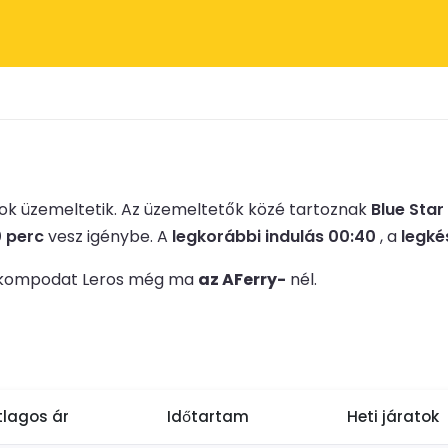
k üzemeltetik.
Az üzemeltetők közé tartoznak
Blue Star
0 perc
vesz igénybe.
A
legkorábbi indulás 00:40
, a
legké
 le kompodat Leros még ma
az AFerry-
nél.
tlagos ár
Időtartam
Heti járatok