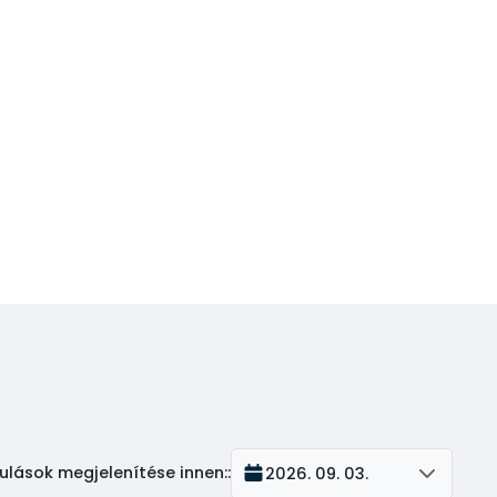
ulások megjelenítése innen:
:
2026. 09. 03.