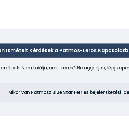
n Ismételt Kérdések a Patmos-Leros Kapcsolat
kérdések. Nem találja, amit keres? Ne aggódjon, lépj kap
Mikor van Patmosz Blue Star Ferries bejelentkezési id