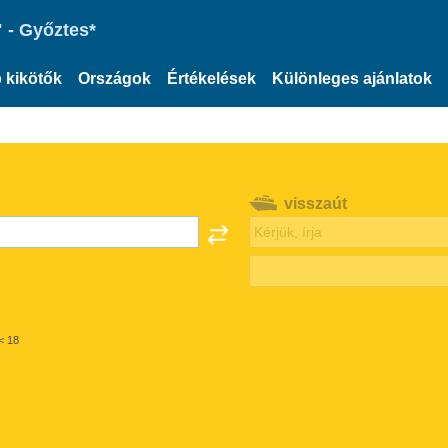
 - Győztes*
 kikötők
Országok
Értékelések
Különleges ajánlatok
visszaút
< 18