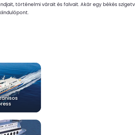
djait, történelmi várait és falvait. Akár egy békés sziget
kiindulópont.
kanisos
press