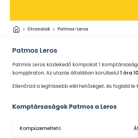
Otthon
Útvonalak
Patmos-Leros
Patmos Leros
Patmos Leros közlekedő kompokat 1 komptársaságo
kompjáraton.
Az utazás általában körülbelül
1 óra 1
Ellenőrizd a legfrissebb elérhetőséget, és foglald
Komptársaságok Patmos a Leros
Kompüzemeltető
Á