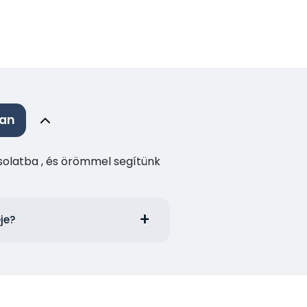
ban
csolatba , és örömmel segítünk
eje?