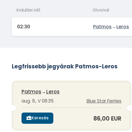
Indulási idő
Útvonal
02:30
Patmos
→
Leros
Legfrissebb jegyárak Patmos-Leros
Patmos
→
Leros
aug. 9., V 08:35
Blue Star Ferries
86,00 EUR
Keresés