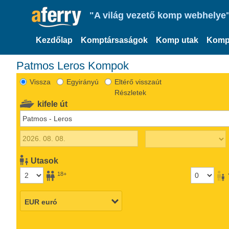
"A világ vezető komp webhelye"
Kezdőlap
Komptársaságok
Komp utak
Komp
Patmos Leros Kompok
Vissza
Egyirányú
Eltérő visszaút
Részletek
kifele út
Utasok
18+