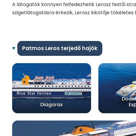
A látogatók könnyen felfedezhetik Lerosz festői stran
szigetlátogatásra érkezik, Lerosz kikötője tökéletes 
Patmos Leros terjedő hajók
Dode
Diagoras
Ex