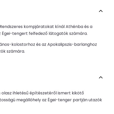
. Rendszeres kompjáratokat kínál Athénba és a
z Égei-tengert felfedező látogatók számára.
 János-kolostorhoz és az Apokalipszis-barlanghoz
azók számára.
 olasz ihletésű építészetéről ismert kikötő
ntosságú megállóhely az Égei-tenger partján utazók