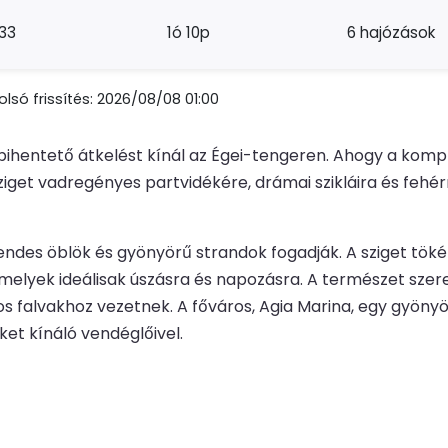
33
1ó 10p
6 hajózások
lsó frissítés: 2026/08/08 01:00
pihentető átkelést kínál az Égei-tengeren. Ahogy a komp 
et vadregényes partvidékére, drámai szikláira és fehérre
ndes öblök és gyönyörű strandok fogadják. A sziget tökél
elyek ideálisak úszásra és napozásra. A természet szerelm
os falvakhoz vezetnek. A főváros, Agia Marina, egy gyönyö
ket kínáló vendéglőivel.