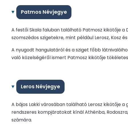
Patmos Névjegye
A festői Skala faluban található Patmosz kikötője 
szomszédos szigetekre, mint például Lerosz, Kosz é
A nyugodt hangulatáról és a sziget főbb látnivalói
való közelségéről ismert Patmosz kikötője tökéletes
Leros Névjegye
A bájos Lakki városában található Lerosz kikötője a
rendszeres kompjáratokat kínál Athénba, Rodoszra, 
számára.